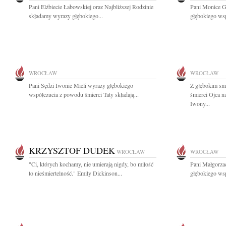
Pani Elżbiecie Łabowskiej oraz Najbliższej Rodzinie
Pani Monice G
składamy wyrazy głębokiego...
głębokiego wsp
WROCŁAW
WROCŁAW
Pani Sędzi Iwonie Mieli wyrazy głębokiego
Z głębokim sm
współczucia z powodu śmierci Taty składają...
śmierci Ojca 
Iwony...
KRZYSZTOF DUDEK
WROCŁAW
WROCŁAW
"Ci, których kochamy, nie umierają nigdy, bo miłość
Pani Małgorzac
to nieśmiertelność." Emily Dickinson...
głębokiego wsp