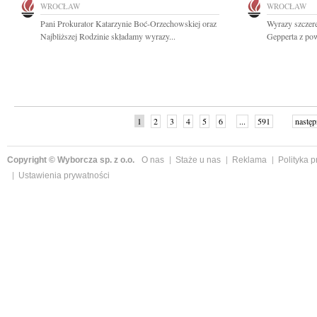
WROCŁAW
WROCŁAW
Pani Prokurator Katarzynie Boć-Orzechowskiej oraz
Wyrazy szczer
Najbliższej Rodzinie składamy wyrazy...
Gepperta z po
1
2
3
4
5
6
...
591
następ
Copyright © Wyborcza sp. z o.o.
O nas
Staże u nas
Reklama
Polityka 
Ustawienia prywatności