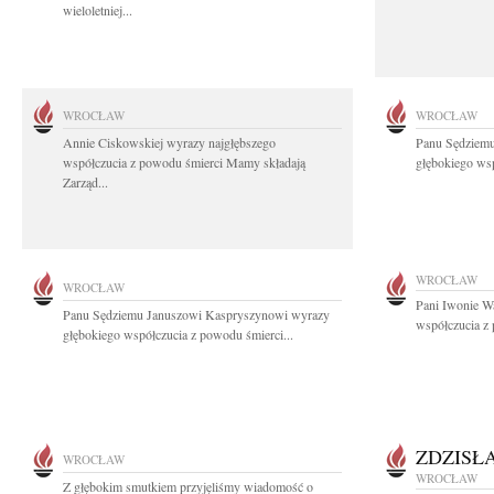
wieloletniej...
WROCŁAW
WROCŁAW
Annie Ciskowskiej wyrazy najgłębszego
Panu Sędziem
współczucia z powodu śmierci Mamy składają
głębokiego wsp
Zarząd...
WROCŁAW
WROCŁAW
Pani Iwonie W
Panu Sędziemu Januszowi Kaspryszynowi wyrazy
współczucia z
głębokiego współczucia z powodu śmierci...
ZDZISŁ
WROCŁAW
WROCŁAW
Z głębokim smutkiem przyjęliśmy wiadomość o