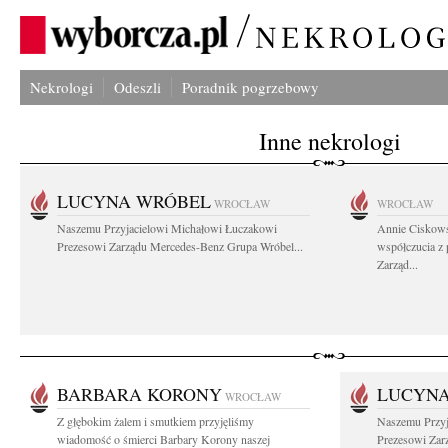
Nekrologi
Odeszli
Poradnik pogrzebowy
Inne nekrologi
LUCYNA WRÓBEL
WROCŁAW
WROCŁAW
Naszemu Przyjacielowi Michałowi Łuczakowi
Annie Ciskows
Prezesowi Zarządu Mercedes-Benz Grupa Wróbel...
współczucia z
Zarząd...
BARBARA KORONY
LUCYN
WROCŁAW
Z głębokim żalem i smutkiem przyjęliśmy
Naszemu Przyj
wiadomość o śmierci Barbary Korony naszej
Prezesowi Zar