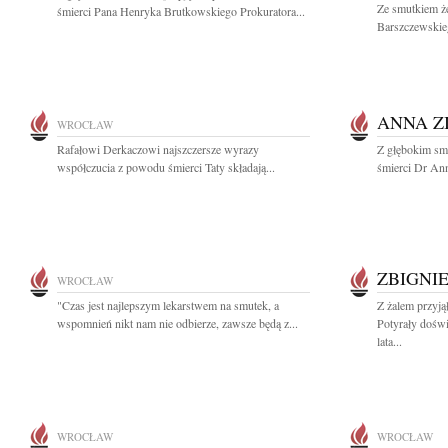
Ze smutkiem ż
śmierci Pana Henryka Brutkowskiego Prokuratora...
Barszczewskie
ANNA Z
WROCŁAW
Rafałowi Derkaczowi najszczersze wyrazy
Z głębokim sm
współczucia z powodu śmierci Taty składają...
śmierci Dr Ann
ZBIGNI
WROCŁAW
"Czas jest najlepszym lekarstwem na smutek, a
Z żalem przyj
wspomnień nikt nam nie odbierze, zawsze będą z...
Potyrały dośw
lata...
WROCŁAW
WROCŁAW