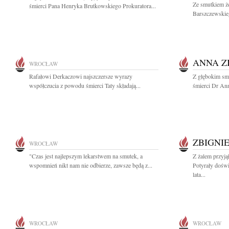
Ze smutkiem ż
śmierci Pana Henryka Brutkowskiego Prokuratora...
Barszczewskie
ANNA Z
WROCŁAW
Rafałowi Derkaczowi najszczersze wyrazy
Z głębokim sm
współczucia z powodu śmierci Taty składają...
śmierci Dr Ann
ZBIGNI
WROCŁAW
"Czas jest najlepszym lekarstwem na smutek, a
Z żalem przyj
wspomnień nikt nam nie odbierze, zawsze będą z...
Potyrały dośw
lata...
WROCŁAW
WROCŁAW