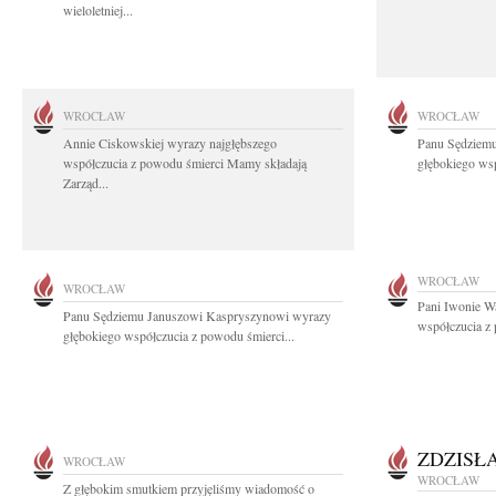
wieloletniej...
WROCŁAW
WROCŁAW
Annie Ciskowskiej wyrazy najgłębszego
Panu Sędziem
współczucia z powodu śmierci Mamy składają
głębokiego wsp
Zarząd...
WROCŁAW
WROCŁAW
Pani Iwonie W
Panu Sędziemu Januszowi Kaspryszynowi wyrazy
współczucia z
głębokiego współczucia z powodu śmierci...
ZDZISŁ
WROCŁAW
WROCŁAW
Z głębokim smutkiem przyjęliśmy wiadomość o