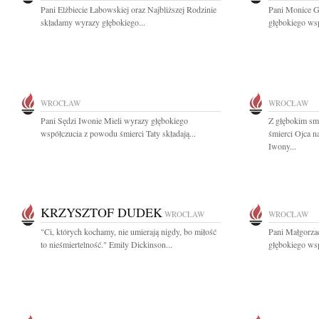
Pani Elżbiecie Łabowskiej oraz Najbliższej Rodzinie
Pani Monice G
składamy wyrazy głębokiego...
głębokiego wsp
WROCŁAW
WROCŁAW
Pani Sędzi Iwonie Mieli wyrazy głębokiego
Z głębokim sm
współczucia z powodu śmierci Taty składają...
śmierci Ojca 
Iwony...
KRZYSZTOF DUDEK
WROCŁAW
WROCŁAW
"Ci, których kochamy, nie umierają nigdy, bo miłość
Pani Małgorzac
to nieśmiertelność." Emily Dickinson...
głębokiego wsp