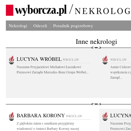
Nekrologi
Odeszli
Poradnik pogrzebowy
Inne nekrologi
LUCYNA WRÓBEL
WROCŁAW
WROCŁAW
Naszemu Przyjacielowi Michałowi Łuczakowi
Annie Ciskows
Prezesowi Zarządu Mercedes-Benz Grupa Wróbel...
współczucia z
Zarząd...
BARBARA KORONY
LUCYN
WROCŁAW
Z głębokim żalem i smutkiem przyjęliśmy
Naszemu Przyj
wiadomość o śmierci Barbary Korony naszej
Prezesowi Zar