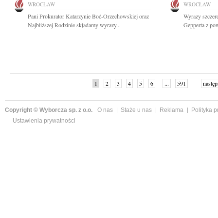
WROCŁAW
WROCŁAW
Pani Prokurator Katarzynie Boć-Orzechowskiej oraz
Wyrazy szczer
Najbliższej Rodzinie składamy wyrazy...
Gepperta z po
1
2
3
4
5
6
...
591
następ
Copyright © Wyborcza sp. z o.o.
O nas
Staże u nas
Reklama
Polityka 
Ustawienia prywatności