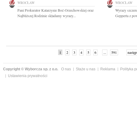
WROCŁAW
WROCŁAW
Pani Prokurator Katarzynie Boć-Orzechowskiej oraz
Wyrazy szczer
Najbliższej Rodzinie składamy wyrazy...
Gepperta z po
1
2
3
4
5
6
...
591
następ
Copyright © Wyborcza sp. z o.o.
O nas
Staże u nas
Reklama
Polityka 
Ustawienia prywatności