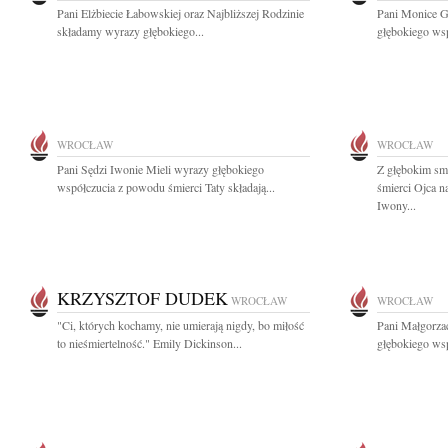
Pani Elżbiecie Łabowskiej oraz Najbliższej Rodzinie
Pani Monice G
składamy wyrazy głębokiego...
głębokiego wsp
WROCŁAW
WROCŁAW
Pani Sędzi Iwonie Mieli wyrazy głębokiego
Z głębokim sm
współczucia z powodu śmierci Taty składają...
śmierci Ojca 
Iwony...
KRZYSZTOF DUDEK
WROCŁAW
WROCŁAW
"Ci, których kochamy, nie umierają nigdy, bo miłość
Pani Małgorzac
to nieśmiertelność." Emily Dickinson...
głębokiego wsp