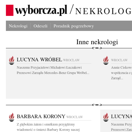
Nekrologi
Odeszli
Poradnik pogrzebowy
Inne nekrologi
LUCYNA WRÓBEL
WROCŁAW
WROCŁAW
Naszemu Przyjacielowi Michałowi Łuczakowi
Annie Ciskows
Prezesowi Zarządu Mercedes-Benz Grupa Wróbel...
współczucia z
Zarząd...
BARBARA KORONY
LUCYN
WROCŁAW
Z głębokim żalem i smutkiem przyjęliśmy
Naszemu Przyj
wiadomość o śmierci Barbary Korony naszej
Prezesowi Zar