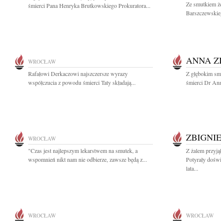
Ze smutkiem ż
śmierci Pana Henryka Brutkowskiego Prokuratora...
Barszczewskie
ANNA Z
WROCŁAW
Rafałowi Derkaczowi najszczersze wyrazy
Z głębokim sm
współczucia z powodu śmierci Taty składają...
śmierci Dr Ann
ZBIGNI
WROCŁAW
"Czas jest najlepszym lekarstwem na smutek, a
Z żalem przyj
wspomnień nikt nam nie odbierze, zawsze będą z...
Potyrały dośw
lata...
WROCŁAW
WROCŁAW