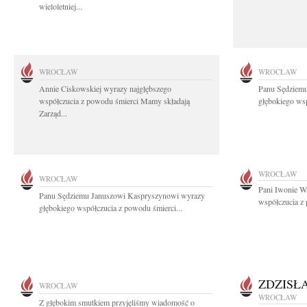
wieloletniej...
WROCŁAW
WROCŁAW
Annie Ciskowskiej wyrazy najgłębszego
Panu Sędziem
współczucia z powodu śmierci Mamy składają
głębokiego wsp
Zarząd...
WROCŁAW
WROCŁAW
Pani Iwonie W
Panu Sędziemu Januszowi Kaspryszynowi wyrazy
współczucia z
głębokiego współczucia z powodu śmierci...
ZDZISŁ
WROCŁAW
WROCŁAW
Z głębokim smutkiem przyjęliśmy wiadomość o