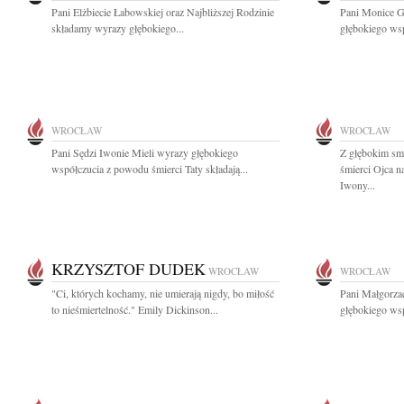
Pani Elżbiecie Łabowskiej oraz Najbliższej Rodzinie
Pani Monice G
składamy wyrazy głębokiego...
głębokiego wsp
WROCŁAW
WROCŁAW
Pani Sędzi Iwonie Mieli wyrazy głębokiego
Z głębokim sm
współczucia z powodu śmierci Taty składają...
śmierci Ojca 
Iwony...
KRZYSZTOF DUDEK
WROCŁAW
WROCŁAW
"Ci, których kochamy, nie umierają nigdy, bo miłość
Pani Małgorzac
to nieśmiertelność." Emily Dickinson...
głębokiego wsp