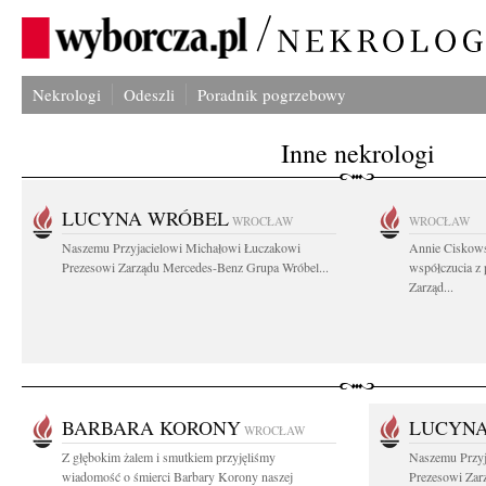
Nekrologi
Odeszli
Poradnik pogrzebowy
Inne nekrologi
LUCYNA WRÓBEL
WROCŁAW
WROCŁAW
Naszemu Przyjacielowi Michałowi Łuczakowi
Annie Ciskows
Prezesowi Zarządu Mercedes-Benz Grupa Wróbel...
współczucia z
Zarząd...
BARBARA KORONY
LUCYN
WROCŁAW
Z głębokim żalem i smutkiem przyjęliśmy
Naszemu Przyj
wiadomość o śmierci Barbary Korony naszej
Prezesowi Zar