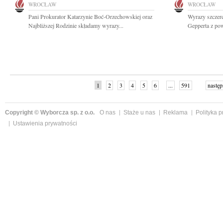
WROCŁAW
WROCŁAW
Pani Prokurator Katarzynie Boć-Orzechowskiej oraz
Wyrazy szczer
Najbliższej Rodzinie składamy wyrazy...
Gepperta z po
1
2
3
4
5
6
...
591
następ
Copyright © Wyborcza sp. z o.o.
O nas
Staże u nas
Reklama
Polityka 
Ustawienia prywatności