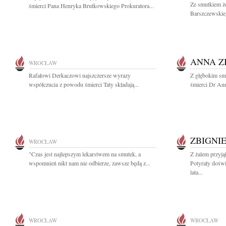
Ze smutkiem ż
śmierci Pana Henryka Brutkowskiego Prokuratora...
Barszczewskie
ANNA Z
WROCŁAW
Rafałowi Derkaczowi najszczersze wyrazy
Z głębokim sm
współczucia z powodu śmierci Taty składają...
śmierci Dr Ann
ZBIGNI
WROCŁAW
"Czas jest najlepszym lekarstwem na smutek, a
Z żalem przyj
wspomnień nikt nam nie odbierze, zawsze będą z...
Potyrały dośw
lata...
WROCŁAW
WROCŁAW