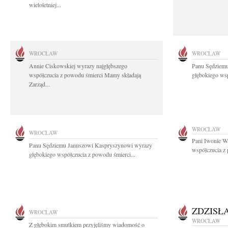
wieloletniej...
WROCŁAW
WROCŁAW
Annie Ciskowskiej wyrazy najgłębszego
Panu Sędziem
współczucia z powodu śmierci Mamy składają
głębokiego wsp
Zarząd...
WROCŁAW
WROCŁAW
Pani Iwonie W
Panu Sędziemu Januszowi Kaspryszynowi wyrazy
współczucia z
głębokiego współczucia z powodu śmierci...
ZDZISŁ
WROCŁAW
WROCŁAW
Z głębokim smutkiem przyjęliśmy wiadomość o