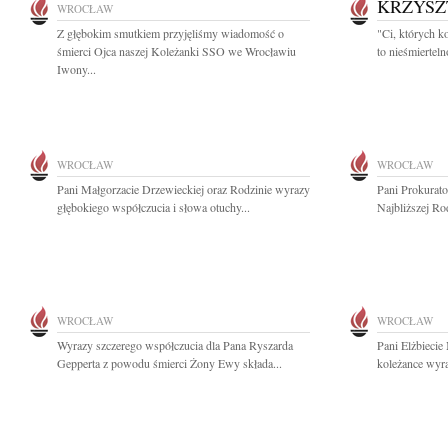
KRZYSZ
WROCŁAW
Z głębokim smutkiem przyjęliśmy wiadomość o
"Ci, których k
śmierci Ojca naszej Koleżanki SSO we Wrocławiu
to nieśmiertel
Iwony...
WROCŁAW
WROCŁAW
Pani Małgorzacie Drzewieckiej oraz Rodzinie wyrazy
Pani Prokurat
głębokiego współczucia i słowa otuchy...
Najbliższej Ro
WROCŁAW
WROCŁAW
Wyrazy szczerego współczucia dla Pana Ryszarda
Pani Elżbiecie
Gepperta z powodu śmierci Żony Ewy składa...
koleżance wyra