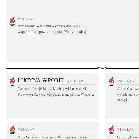
WROCŁAW
Pani Iwonie Warachim wyrazy głębokiego
współczucia z powodu śmierci Mamy składają...
LUCYNA WRÓBEL
WROCŁAW
WROCŁAW
Naszemu Przyjacielowi Michałowi Łuczakowi
Annie Ciskows
Prezesowi Zarządu Mercedes-Benz Grupa Wróbel...
współczucia z
Zarząd...
WROCŁAW
WROCŁAW
Panu Sędziemu Januszowi Kaspryszynowi wyrazy
Panu Sędziem