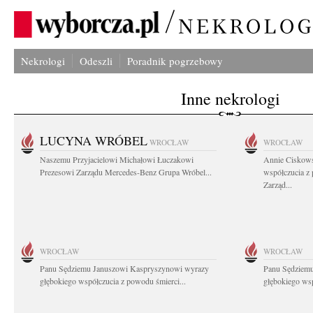
Nekrologi
Odeszli
Poradnik pogrzebowy
Inne nekrologi
LUCYNA WRÓBEL
WROCŁAW
WROCŁAW
Naszemu Przyjacielowi Michałowi Łuczakowi
Annie Ciskows
Prezesowi Zarządu Mercedes-Benz Grupa Wróbel...
współczucia z
Zarząd...
WROCŁAW
WROCŁAW
Panu Sędziemu Januszowi Kaspryszynowi wyrazy
Panu Sędziem
głębokiego współczucia z powodu śmierci...
głębokiego wsp