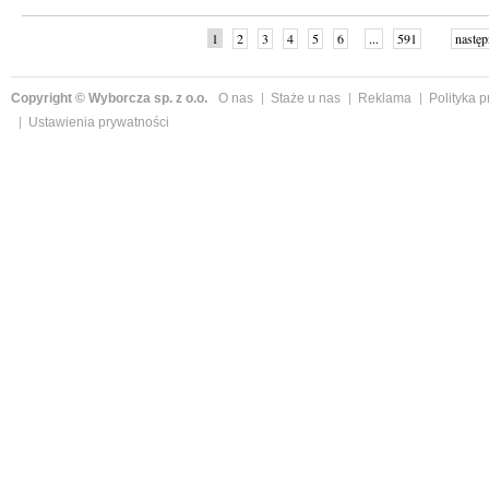
1
2
3
4
5
6
...
591
następ
Copyright © Wyborcza sp. z o.o.
O nas
Staże u nas
Reklama
Polityka 
Ustawienia prywatności