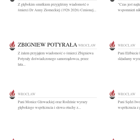
Z głębokim smutkiem przyjęliśmy wiadomość o
"Czas jest naj
śmierci Dr Anny Ziomeckiej (1926 2026) Cenionej...
wspomnień nikt
ZBIGNIEW POTYRAŁA
WROCŁAW
WROCŁAW
Z żalem przyjąłem wiadomość o śmierci Zbigniewa
Pani Elżbiecie
Potyrały doświadczonego samorządowca, przez
składamy wyraz
lata...
WROCŁAW
WROCŁAW
Pani Monice Głowackiej oraz Rodzinie wyrazy
Pani Sędzi Iwo
głębokiego współczucia i słowa otuchy z...
współczucia z 