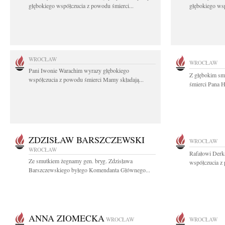
głębokiego współczucia z powodu śmierci...
głębokiego wsp
WROCŁAW
WROCŁAW
Pani Iwonie Warachim wyrazy głębokiego
Z głębokim sm
współczucia z powodu śmierci Mamy składają...
śmierci Pana H
ZDZISŁAW BARSZCZEWSKI
WROCŁAW
WROCŁAW
Rafałowi Derk
Ze smutkiem żegnamy gen. bryg. Zdzisława
współczucia z 
Barszczewskiego byłego Komendanta Głównego...
ANNA ZIOMECKA
WROCŁAW
WROCŁAW