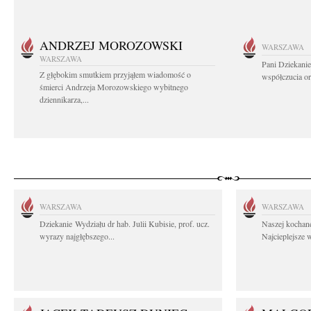
ANDRZEJ MOROZOWSKI
WARSZAWA
WARSZAWA
Pani Dziekanie
Z głębokim smutkiem przyjąłem wiadomość o
współczucia or
śmierci Andrzeja Morozowskiego wybitnego
dziennikarza,...
WARSZAWA
WARSZAWA
Dziekanie Wydziału dr hab. Julii Kubisie, prof. ucz.
Naszej kochane
wyrazy najgłębszego...
Najcieplejsze 