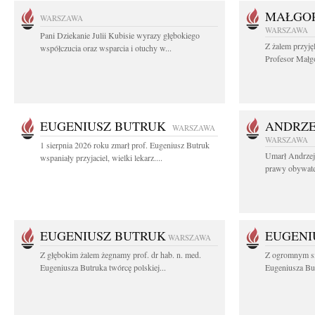
MAŁGOR
WARSZAWA
WARSZAWA
Pani Dziekanie Julii Kubisie wyrazy głębokiego
Z żalem przyję
współczucia oraz wsparcia i otuchy w...
Profesor Małgo
EUGENIUSZ BUTRUK
ANDRZE
WARSZAWA
WARSZAWA
1 sierpnia 2026 roku zmarł prof. Eugeniusz Butruk
Umarł Andrzej
wspaniały przyjaciel, wielki lekarz....
prawy obywatel
EUGENIUSZ BUTRUK
EUGENI
WARSZAWA
Z głębokim żalem żegnamy prof. dr hab. n. med.
Z ogromnym sm
Eugeniusza Butruka twórcę polskiej...
Eugeniusza But