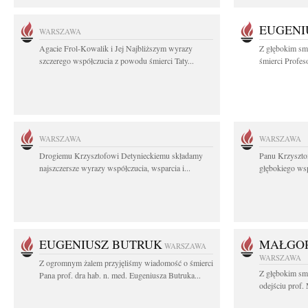
EUGENI
WARSZAWA
Agacie Frol-Kowalik i Jej Najbliższym wyrazy
Z głębokim sm
szczerego współczucia z powodu śmierci Taty...
śmierci Profes
WARSZAWA
WARSZAWA
Drogiemu Krzysztofowi Detynieckiemu składamy
Panu Krzyszto
najszczersze wyrazy współczucia, wsparcia i...
głębokiego ws
EUGENIUSZ BUTRUK
MAŁGOR
WARSZAWA
WARSZAWA
Z ogromnym żalem przyjęliśmy wiadomość o śmierci
Z głębokim sm
Pana prof. dra hab. n. med. Eugeniusza Butruka...
odejściu prof. 