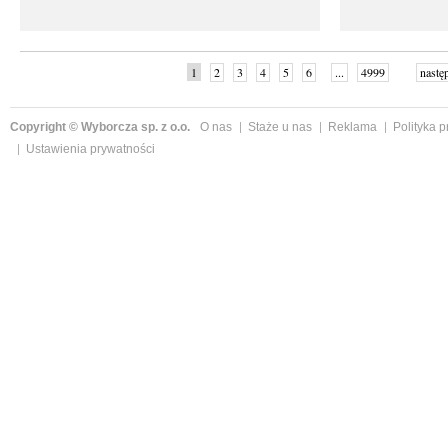
1
2
3
4
5
6
...
4999
nastę
Copyright © Wyborcza sp. z o.o.
O nas
Staże u nas
Reklama
Polityka 
Ustawienia prywatności