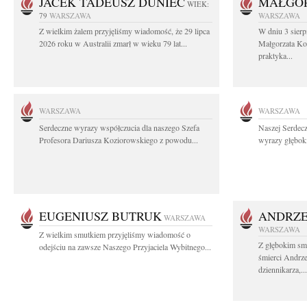
JACEK TADEUSZ DUNIEC
MAŁGOR
WIEK:
79
WARSZAWA
WARSZAWA
Z wielkim żalem przyjęliśmy wiadomość, że 29 lipca
W dniu 3 sierp
2026 roku w Australii zmarł w wieku 79 lat...
Małgorzata Koś
praktyka...
WARSZAWA
WARSZAWA
Serdeczne wyrazy współczucia dla naszego Szefa
Naszej Serdec
Profesora Dariusza Koziorowskiego z powodu...
wyrazy głęboki
EUGENIUSZ BUTRUK
ANDRZE
WARSZAWA
WARSZAWA
Z wielkim smutkiem przyjęliśmy wiadomość o
Z głębokim sm
odejściu na zawsze Naszego Przyjaciela Wybitnego...
śmierci Andrz
dziennikarza,...