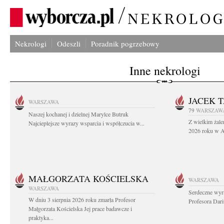
Nekrologi
Odeszli
Poradnik pogrzebowy
Inne nekrologi
JACEK 
WARSZAWA
79
WARSZAW
Naszej kochanej i dzielnej Marylce Butruk
Z wielkim żale
Najcieplejsze wyrazy wsparcia i współczucia w...
2026 roku w Au
MAŁGORZATA KOŚCIELSKA
WARSZAWA
WARSZAWA
Serdeczne wyr
W dniu 3 sierpnia 2026 roku zmarła Profesor
Profesora Dar
Małgorzata Kościelska Jej prace badawcze i
praktyka...