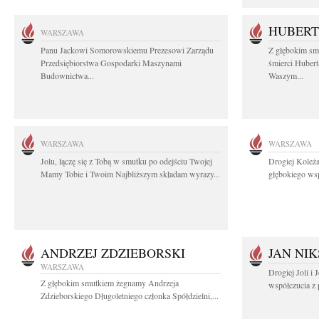
HUBERT
WARSZAWA
Panu Jackowi Somorowskiemu Prezesowi Zarządu
Z głębokim sm
Przedsiębiorstwa Gospodarki Maszynami
śmierci Hubert
Budownictwa...
Waszym...
WARSZAWA
WARSZAWA
Jolu, łączę się z Tobą w smutku po odejściu Twojej
Drogiej Koleża
Mamy Tobie i Twoim Najbliższym składam wyrazy...
głębokiego wsp
ANDRZEJ ZDZIEBORSKI
JAN NIK
WARSZAWA
Drogiej Joli i
Z głębokim smutkiem żegnamy Andrzeja
współczucia z 
Zdzieborskiego Długoletniego członka Spółdzielni,...