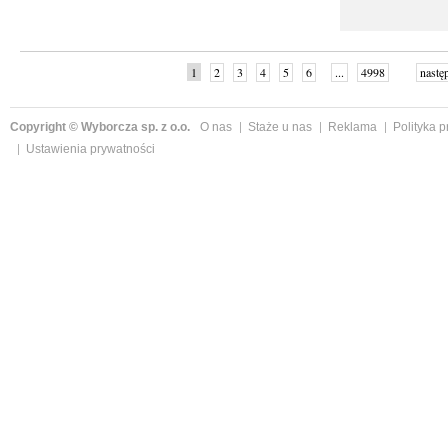
1
2
3
4
5
6
...
4998
nastę
Copyright © Wyborcza sp. z o.o.
O nas
Staże u nas
Reklama
Polityka 
Ustawienia prywatności