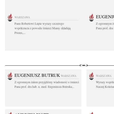
EUGENI
WARSZAWA
Panu Robertowi Lupie wyrazy szczerego
Z ogromnym ża
współczucia z powodu śmierci Mamy składają
Pana prof. dra
Prezes,...
EUGENIUSZ BUTRUK
WARSZAWA
WARSZAWA
Z ogromnym żalem przyjęliśmy wiadomość o śmierci
Wyrazy współc
Pana prof. dra hab. n. med. Eugeniusza Butruka...
Naszej Koleżan