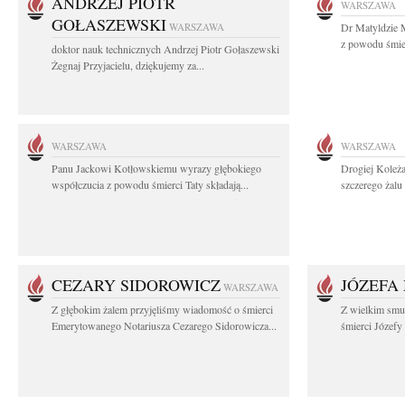
ANDRZEJ PIOTR
WARSZAWA
GOŁASZEWSKI
WARSZAWA
Dr Matyldzie M
z powodu śmier
doktor nauk technicznych Andrzej Piotr Gołaszewski
Żegnaj Przyjacielu, dziękujemy za...
WARSZAWA
WARSZAWA
Panu Jackowi Kotłowskiemu wyrazy głębokiego
Drogiej Koleż
współczucia z powodu śmierci Taty składają...
szczerego żalu 
CEZARY SIDOROWICZ
JÓZEFA
WARSZAWA
Z głębokim żalem przyjęliśmy wiadomość o śmierci
Z wielkim smu
Emerytowanego Notariusza Cezarego Sidorowicza...
śmierci Józefy