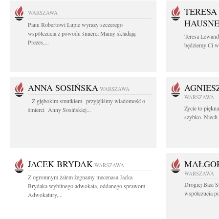
TERESA
WARSZAWA
HAUSN
Panu Robertowi Lupie wyrazy szczerego
współczucia z powodu śmierci Mamy składają
Teresa Lewan
Prezes,...
będziemy Ci wd
ANNA SOSIŃSKA
AGNIES
WARSZAWA
WARSZAWA
Z głębokim smutkiem przyjęliśmy wiadomość o
Życie to piękn
śmierci Anny Sosińskiej...
szybko. Niech 
JACEK BRYDAK
MAŁGOR
WARSZAWA
WARSZAWA
Z ogromnym żalem żegnamy mecenasa Jacka
Drogiej Basi S
Brydaka wybitnego adwokata, oddanego sprawom
współczucia po 
Adwokatury,...