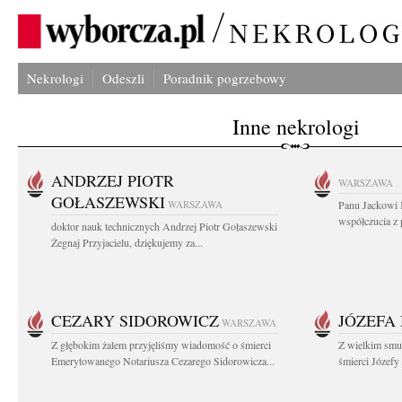
Nekrologi
Odeszli
Poradnik pogrzebowy
Inne nekrologi
ANDRZEJ PIOTR
WARSZAWA
GOŁASZEWSKI
WARSZAWA
Panu Jackowi 
współczucia z 
doktor nauk technicznych Andrzej Piotr Gołaszewski
Żegnaj Przyjacielu, dziękujemy za...
CEZARY SIDOROWICZ
JÓZEFA
WARSZAWA
Z głębokim żalem przyjęliśmy wiadomość o śmierci
Z wielkim smu
Emerytowanego Notariusza Cezarego Sidorowicza...
śmierci Józefy