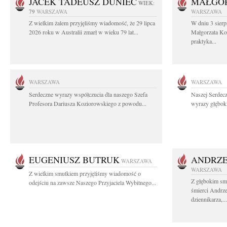
JACEK TADEUSZ DUNIEC
MAŁGOR
WIEK:
79
WARSZAWA
WARSZAWA
Z wielkim żalem przyjęliśmy wiadomość, że 29 lipca
W dniu 3 sierp
2026 roku w Australii zmarł w wieku 79 lat...
Małgorzata Koś
praktyka...
WARSZAWA
WARSZAWA
Serdeczne wyrazy współczucia dla naszego Szefa
Naszej Serdec
Profesora Dariusza Koziorowskiego z powodu...
wyrazy głęboki
EUGENIUSZ BUTRUK
ANDRZE
WARSZAWA
WARSZAWA
Z wielkim smutkiem przyjęliśmy wiadomość o
Z głębokim sm
odejściu na zawsze Naszego Przyjaciela Wybitnego...
śmierci Andrz
dziennikarza,...