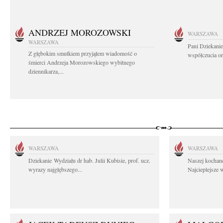
ANDRZEJ MOROZOWSKI
WARSZAWA
WARSZAWA
Pani Dziekanie
Z głębokim smutkiem przyjąłem wiadomość o
współczucia or
śmierci Andrzeja Morozowskiego wybitnego
dziennikarza,...
WARSZAWA
WARSZAWA
Dziekanie Wydziału dr hab. Julii Kubisie, prof. ucz.
Naszej kochane
wyrazy najgłębszego...
Najcieplejsze 