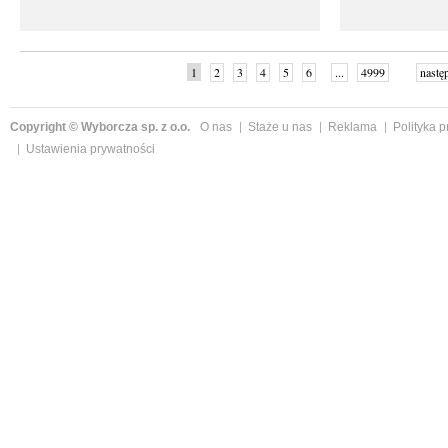
1
2
3
4
5
6
...
4999
nastę
Copyright © Wyborcza sp. z o.o.
O nas
Staże u nas
Reklama
Polityka 
Ustawienia prywatności