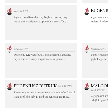
EUGENI
WARSZAWA
Agacie Frol-Kowalik i Jej Najbliższym wyrazy
Z głębokim sm
szczerego współczucia z powodu śmierci Taty...
śmierci Profes
WARSZAWA
WARSZAWA
Drogiemu Krzysztofowi Detynieckiemu składamy
Panu Krzyszto
najszczersze wyrazy współczucia, wsparcia i...
głębokiego ws
EUGENIUSZ BUTRUK
MAŁGOR
WARSZAWA
WARSZAWA
Z ogromnym żalem przyjęliśmy wiadomość o śmierci
Z głębokim sm
Pana prof. dra hab. n. med. Eugeniusza Butruka...
odejściu prof. 