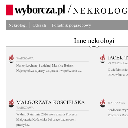
Nekrologi
Odeszli
Poradnik pogrzebowy
Inne nekrologi
JACEK 
WARSZAWA
79
WARSZAW
Naszej kochanej i dzielnej Marylce Butruk
Z wielkim żale
Najcieplejsze wyrazy wsparcia i współczucia w...
2026 roku w Au
MAŁGORZATA KOŚCIELSKA
WARSZAWA
WARSZAWA
Serdeczne wyr
W dniu 3 sierpnia 2026 roku zmarła Profesor
Profesora Dar
Małgorzata Kościelska Jej prace badawcze i
praktyka...