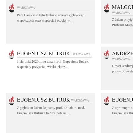
MAŁGOR
WARSZAWA
WARSZAWA
Pani Dziekanie Julii Kubisie wyrazy głębokiego
Z żalem przyję
współczucia oraz wsparcia i otuchy w...
Profesor Małgo
EUGENIUSZ BUTRUK
ANDRZE
WARSZAWA
WARSZAWA
1 sierpnia 2026 roku zmarł prof. Eugeniusz Butruk
Umarł Andrzej
wspaniały przyjaciel, wielki lekarz....
prawy obywatel
EUGENIUSZ BUTRUK
EUGENI
WARSZAWA
Z głębokim żalem żegnamy prof. dr hab. n. med.
Z ogromnym sm
Eugeniusza Butruka twórcę polskiej...
Eugeniusza But