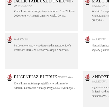
JACEK TADEUSZ DUNIEC
MAŁGOR
WIEK:
79
WARSZAWA
WARSZAWA
Z wielkim żalem przyjęliśmy wiadomość, że 29 lipca
W dniu 3 sierp
2026 roku w Australii zmarł w wieku 79 lat...
Małgorzata Koś
praktyka...
WARSZAWA
WARSZAWA
Serdeczne wyrazy współczucia dla naszego Szefa
Naszej Serdec
Profesora Dariusza Koziorowskiego z powodu...
wyrazy głęboki
EUGENIUSZ BUTRUK
ANDRZE
WARSZAWA
WARSZAWA
Z wielkim smutkiem przyjęliśmy wiadomość o
Z głębokim sm
odejściu na zawsze Naszego Przyjaciela Wybitnego...
śmierci Andrz
dziennikarza,...