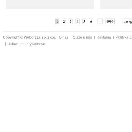
1
2
3
4
5
6
...
4999
nastę
Copyright © Wyborcza sp. z o.o.
O nas
Staże u nas
Reklama
Polityka 
Ustawienia prywatności