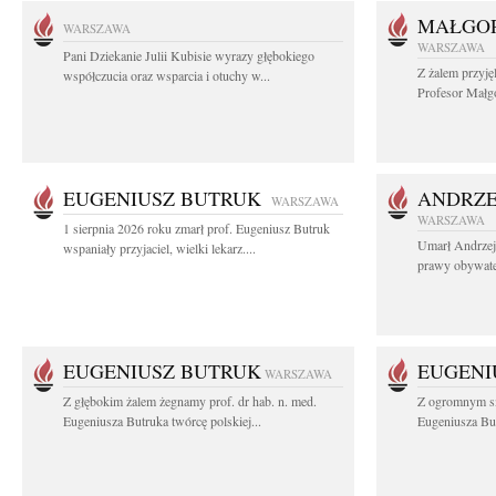
MAŁGOR
WARSZAWA
WARSZAWA
Pani Dziekanie Julii Kubisie wyrazy głębokiego
Z żalem przyję
współczucia oraz wsparcia i otuchy w...
Profesor Małgo
EUGENIUSZ BUTRUK
ANDRZE
WARSZAWA
WARSZAWA
1 sierpnia 2026 roku zmarł prof. Eugeniusz Butruk
Umarł Andrzej
wspaniały przyjaciel, wielki lekarz....
prawy obywatel
EUGENIUSZ BUTRUK
EUGENI
WARSZAWA
Z głębokim żalem żegnamy prof. dr hab. n. med.
Z ogromnym sm
Eugeniusza Butruka twórcę polskiej...
Eugeniusza But