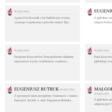
EUGENI
WARSZAWA
Agacie Frol-Kowalik i Jej Najbliższym wyrazy
Z głębokim sm
szczerego współczucia z powodu śmierci Taty...
śmierci Profes
WARSZAWA
WARSZAWA
Drogiemu Krzysztofowi Detynieckiemu składamy
Panu Krzyszto
najszczersze wyrazy współczucia, wsparcia i...
głębokiego ws
EUGENIUSZ BUTRUK
MAŁGOR
WARSZAWA
WARSZAWA
Z ogromnym żalem przyjęliśmy wiadomość o śmierci
Z głębokim sm
Pana prof. dra hab. n. med. Eugeniusza Butruka...
odejściu prof. 