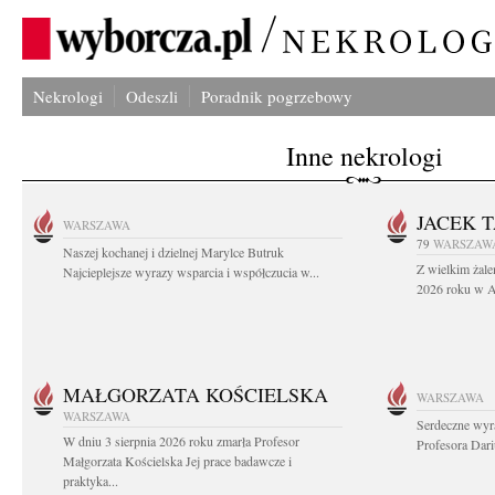
Nekrologi
Odeszli
Poradnik pogrzebowy
Inne nekrologi
JACEK 
WARSZAWA
79
WARSZAW
Naszej kochanej i dzielnej Marylce Butruk
Z wielkim żale
Najcieplejsze wyrazy wsparcia i współczucia w...
2026 roku w Au
MAŁGORZATA KOŚCIELSKA
WARSZAWA
WARSZAWA
Serdeczne wyr
W dniu 3 sierpnia 2026 roku zmarła Profesor
Profesora Dar
Małgorzata Kościelska Jej prace badawcze i
praktyka...