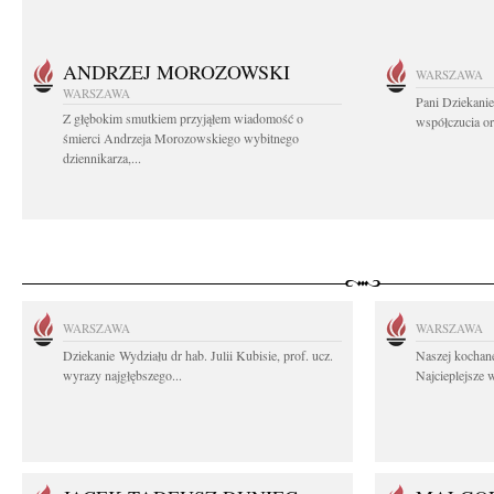
ANDRZEJ MOROZOWSKI
WARSZAWA
WARSZAWA
Pani Dziekanie
Z głębokim smutkiem przyjąłem wiadomość o
współczucia or
śmierci Andrzeja Morozowskiego wybitnego
dziennikarza,...
WARSZAWA
WARSZAWA
Dziekanie Wydziału dr hab. Julii Kubisie, prof. ucz.
Naszej kochane
wyrazy najgłębszego...
Najcieplejsze 