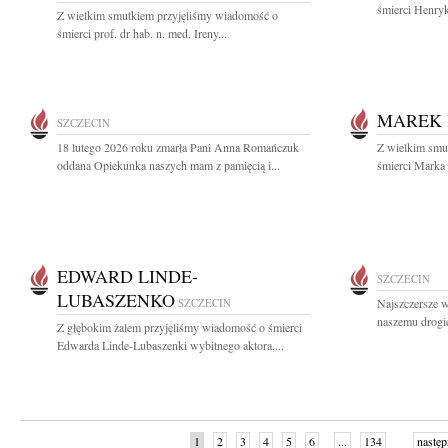
śmierci Henryk
Z wielkim smutkiem przyjęliśmy wiadomość o
śmierci prof. dr hab. n. med. Ireny...
MAREK 
SZCZECIN
18 lutego 2026 roku zmarła Pani Anna Romańczuk
Z wielkim smut
oddana Opiekunka naszych mam z pamięcią i...
śmierci Marka 
EDWARD LINDE-
SZCZECIN
LUBASZENKO
SZCZECIN
Najszczersze w
naszemu drogi
Z głębokim żalem przyjęliśmy wiadomość o śmierci
Edwarda Linde-Lubaszenki wybitnego aktora,...
1
2
3
4
5
6
...
134
następ