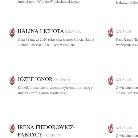
śmierci ppor. Witolda Wojciechowskiego...
Łukaszowi Siec
HALINA LICHOTA
SZCZECIN
SZCZECIN
Dnia 31 marca 2026 roku zmarła moja Ciocia Halina
Pani Kamili Tr
Lichota Przeżyła 95 lat. Była wspaniałą...
współczucia i 
JÓZEF IGNOR
SZCZECIN
SZCZECIN
Z wielkim smutkiem i żalem przyjąłem informację o
Z wielkim smut
śmierci Józefa Ignora zasłużonego...
śmierci kpt. Pi
IRENA FIEDOROWICZ-
SZCZECIN
FABRYCY
SZCZECIN
Z wielkim smut