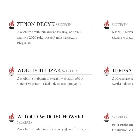
ZENON DECYK
SZCZECIN
SZCZECIN
Z wielkim smutkiem zawiadamiamy, że dnia 9
Naszej Koleża
czerwca 2026 roku odszedł nasz serdeczny
szczere wyrazy
Przyjaciel,...
WOJCIECH LIZAK
TERESA
SZCZECIN
Z wielkim smutkiem przyjęliśmy wiadomość o
Z bólem przyj
śmierci Wojciecha Lizaka działacza opozycji...
Szerkus działac
WITOLD WOJCIECHOWSKI
SZCZECIN
SZCZECIN
Panu Profesor
Z wielkim smutkiem i żalem przyjąłem informację o
Doktorowi Ma