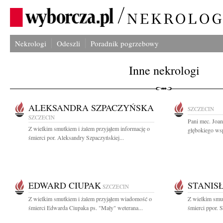
Nekrologi
Odeszli
Poradnik pogrzebowy
Inne nekrologi
ALEKSANDRA SZPACZYŃSKA
SZCZECIN
SZCZECIN
Pani mec. Joa
Z wielkim smutkiem i żalem przyjąłem informację o
głębokiego wsp
śmierci por. Aleksandry Szpaczyńskiej...
EDWARD CIUPAK
STANIS
SZCZECIN
Z wielkim smutkiem i żalem przyjąłem wiadomość o
Z wielkim smut
śmierci Edwarda Ciupaka ps. "Mały" weterana...
śmierci ppor. S