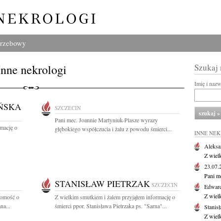
grzebowy
Inne nekrologi
Szukaj
Imię i naz
ŃSKA
SZCZECIN
Pani mec. Joannie Martyniuk-Plasze wyrazy
rmację o
głębokiego współczucia i żalu z powodu śmierci...
INNE NE
Aleksa
Z wiel
23.07
Pani m
STANISŁAW PIETRZAK
SZCZECIN
Edwar
Z wiel
domość o
Z wielkim smutkiem i żalem przyjąłem informację o
na...
śmierci ppor. Stanisława Pietrzaka ps. "Sarna"...
Stanisł
Z wiel