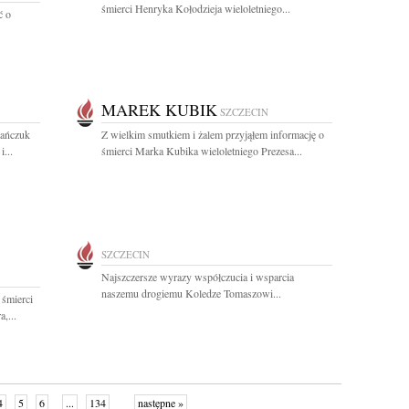
śmierci Henryka Kołodzieja wieloletniego...
ć o
MAREK KUBIK
SZCZECIN
mańczuk
Z wielkim smutkiem i żalem przyjąłem informację o
...
śmierci Marka Kubika wieloletniego Prezesa...
SZCZECIN
Najszczersze wyrazy współczucia i wsparcia
naszemu drogiemu Koledze Tomaszowi...
 śmierci
,...
4
5
6
...
134
następne »