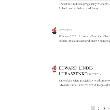
Z wielkim smutkiem przyjęliśmy wiadomoś
śmierci prof. dr hab. n. med. Ireny...
SZCZECIN
18 lutego 2026 roku zmarła Pani Anna Ro
oddana Opiekunka naszych mam z pamięcią i
EDWARD LINDE-
LUBASZENKO
SZCZECIN
Z głębokim żalem przyjęliśmy wiadomość o
Edwarda Linde-Lubaszenki wybitnego aktora
1
2
3