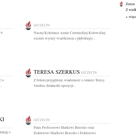
Zenon
Z wiel
+ więc
SZCZECIN
 9
Naszej Koleżance Annie Czernieckiej-Kotowskiej
szczere wyrazy współczucia i głębokiego...
TERESA SZERKUS
SZCZECIN
ć o
Z bólem przyjęliśmy wiadomość o śmierci Teresy
..
Szerkus działaczki opozycji...
KI
SZCZECIN
Panu Profesorowi Markowi Brzosko oraz
rmację o
Doktorowi Maćkowi Brzosko i Doktorowi