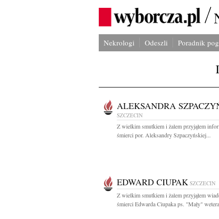
Nekrologi
Odeszli
Poradnik po
ALEKSANDRA SZPACZY
SZCZECIN
Z wielkim smutkiem i żalem przyjąłem info
śmierci por. Aleksandry Szpaczyńskiej...
EDWARD CIUPAK
SZCZECIN
Z wielkim smutkiem i żalem przyjąłem wia
śmierci Edwarda Ciupaka ps. "Mały" wetera