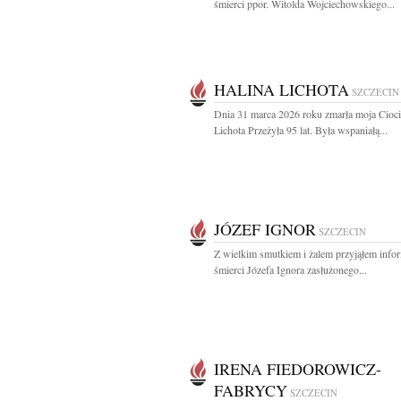
śmierci ppor. Witolda Wojciechowskiego...
HALINA LICHOTA
SZCZECIN
Dnia 31 marca 2026 roku zmarła moja Cioci
Lichota Przeżyła 95 lat. Była wspaniałą...
JÓZEF IGNOR
SZCZECIN
Z wielkim smutkiem i żalem przyjąłem info
śmierci Józefa Ignora zasłużonego...
IRENA FIEDOROWICZ-
FABRYCY
SZCZECIN