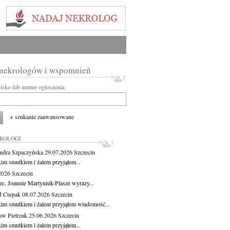
 nekrologów i wspomnień
wisko lub numer ogłoszenia:
+ szukanie zaawansowane
KROLOGI
ndra Szpaczyńska
29.07.2026
Szczecin
kim smutkiem i żalem przyjąłem...
.2026
Szczecin
ec. Joannie Martyniuk-Plasze wyrazy...
d Ciupak
08.07.2026
Szczecin
kim smutkiem i żalem przyjąłem wiadomość...
aw Pietrzak
25.06.2026
Szczecin
kim smutkiem i żalem przyjąłem...