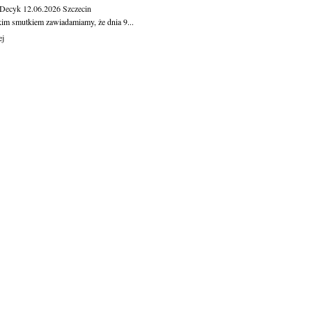
 Decyk
12.06.2026
Szczecin
kim smutkiem zawiadamiamy, że dnia 9...
ej