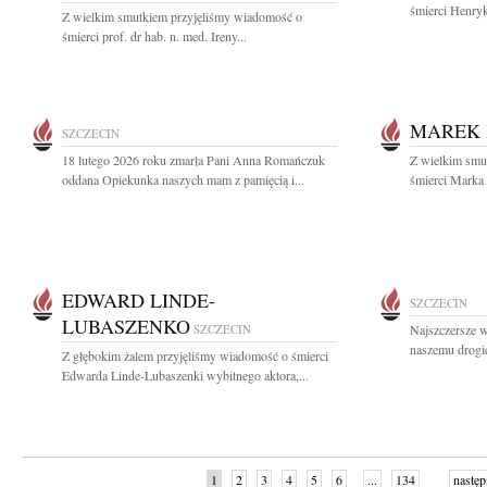
śmierci Henryk
Z wielkim smutkiem przyjęliśmy wiadomość o
śmierci prof. dr hab. n. med. Ireny...
MAREK 
SZCZECIN
18 lutego 2026 roku zmarła Pani Anna Romańczuk
Z wielkim smut
oddana Opiekunka naszych mam z pamięcią i...
śmierci Marka 
EDWARD LINDE-
SZCZECIN
LUBASZENKO
SZCZECIN
Najszczersze w
naszemu drogi
Z głębokim żalem przyjęliśmy wiadomość o śmierci
Edwarda Linde-Lubaszenki wybitnego aktora,...
1
2
3
4
5
6
...
134
następ