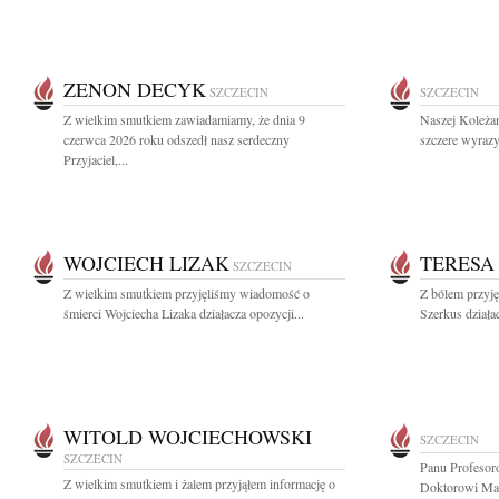
ZENON DECYK
SZCZECIN
SZCZECIN
Z wielkim smutkiem zawiadamiamy, że dnia 9
Naszej Koleża
czerwca 2026 roku odszedł nasz serdeczny
szczere wyrazy
Przyjaciel,...
WOJCIECH LIZAK
TERESA
SZCZECIN
Z wielkim smutkiem przyjęliśmy wiadomość o
Z bólem przyj
śmierci Wojciecha Lizaka działacza opozycji...
Szerkus działac
WITOLD WOJCIECHOWSKI
SZCZECIN
SZCZECIN
Panu Profesor
Z wielkim smutkiem i żalem przyjąłem informację o
Doktorowi Ma