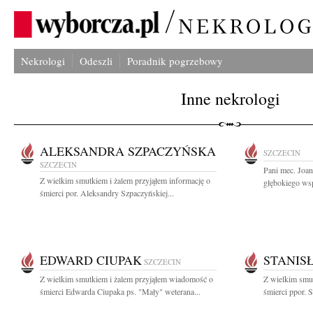
Nekrologi
Odeszli
Poradnik pogrzebowy
Inne nekrologi
ALEKSANDRA SZPACZYŃSKA
SZCZECIN
SZCZECIN
Pani mec. Joa
Z wielkim smutkiem i żalem przyjąłem informację o
głębokiego wsp
śmierci por. Aleksandry Szpaczyńskiej...
EDWARD CIUPAK
STANIS
SZCZECIN
Z wielkim smutkiem i żalem przyjąłem wiadomość o
Z wielkim smut
śmierci Edwarda Ciupaka ps. "Mały" weterana...
śmierci ppor. S