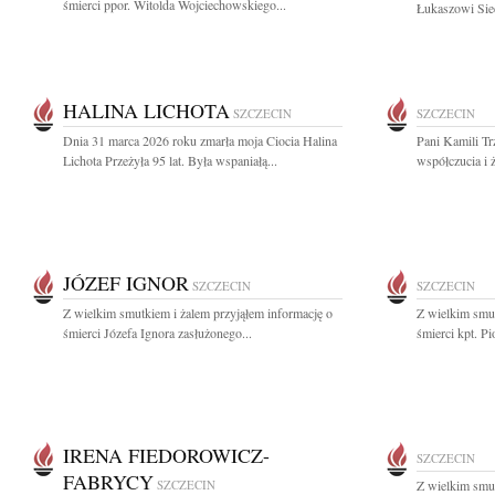
śmierci ppor. Witolda Wojciechowskiego...
Łukaszowi Siec
HALINA LICHOTA
SZCZECIN
SZCZECIN
Dnia 31 marca 2026 roku zmarła moja Ciocia Halina
Pani Kamili Tr
Lichota Przeżyła 95 lat. Była wspaniałą...
współczucia i 
JÓZEF IGNOR
SZCZECIN
SZCZECIN
Z wielkim smutkiem i żalem przyjąłem informację o
Z wielkim smut
śmierci Józefa Ignora zasłużonego...
śmierci kpt. Pi
IRENA FIEDOROWICZ-
SZCZECIN
FABRYCY
SZCZECIN
Z wielkim smut