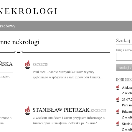
grzebowy
Inne nekrologi
Szukaj
Imię i naz
ŃSKA
SZCZECIN
Pani mec. Joannie Martyniuk-Plasze wyrazy
rmację o
głębokiego współczucia i żalu z powodu śmierci...
INNE NE
Aleksa
Z wiel
23.07
Pani m
STANISŁAW PIETRZAK
SZCZECIN
Edwar
Z wiel
domość o
Z wielkim smutkiem i żalem przyjąłem informację o
na...
śmierci ppor. Stanisława Pietrzaka ps. "Sarna"...
Stanisł
Z wiel