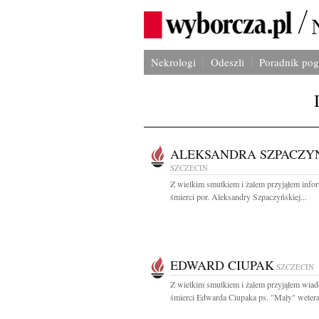
Nekrologi
Odeszli
Poradnik po
ALEKSANDRA SZPACZY
SZCZECIN
Z wielkim smutkiem i żalem przyjąłem info
śmierci por. Aleksandry Szpaczyńskiej...
EDWARD CIUPAK
SZCZECIN
Z wielkim smutkiem i żalem przyjąłem wia
śmierci Edwarda Ciupaka ps. "Mały" wetera