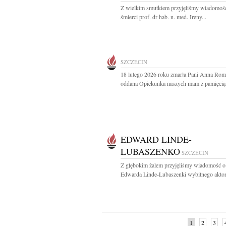
Z wielkim smutkiem przyjęliśmy wiadomoś
śmierci prof. dr hab. n. med. Ireny...
SZCZECIN
18 lutego 2026 roku zmarła Pani Anna Ro
oddana Opiekunka naszych mam z pamięcią i
EDWARD LINDE-
LUBASZENKO
SZCZECIN
Z głębokim żalem przyjęliśmy wiadomość o
Edwarda Linde-Lubaszenki wybitnego aktora
1
2
3