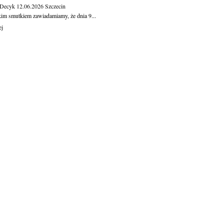
 Decyk
12.06.2026
Szczecin
kim smutkiem zawiadamiamy, że dnia 9...
ej