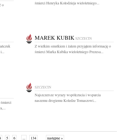
śmierci Henryka Kołodzieja wieloletniego...
ć o
MAREK KUBIK
SZCZECIN
mańczuk
Z wielkim smutkiem i żalem przyjąłem informację o
...
śmierci Marka Kubika wieloletniego Prezesa...
SZCZECIN
Najszczersze wyrazy współczucia i wsparcia
naszemu drogiemu Koledze Tomaszowi...
 śmierci
,...
4
5
6
...
134
następne »