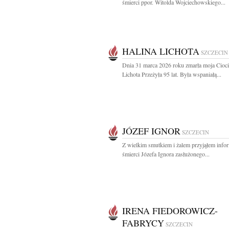
śmierci ppor. Witolda Wojciechowskiego...
HALINA LICHOTA
SZCZECIN
Dnia 31 marca 2026 roku zmarła moja Cioci
Lichota Przeżyła 95 lat. Była wspaniałą...
JÓZEF IGNOR
SZCZECIN
Z wielkim smutkiem i żalem przyjąłem info
śmierci Józefa Ignora zasłużonego...
IRENA FIEDOROWICZ-
FABRYCY
SZCZECIN