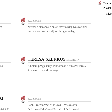
Zenon
Z wiel
+ więc
SZCZECIN
 9
Naszej Koleżance Annie Czernieckiej-Kotowskiej
szczere wyrazy współczucia i głębokiego...
TERESA SZERKUS
SZCZECIN
ć o
Z bólem przyjęliśmy wiadomość o śmierci Teresy
..
Szerkus działaczki opozycji...
KI
SZCZECIN
Panu Profesorowi Markowi Brzosko oraz
rmację o
Doktorowi Maćkowi Brzosko i Doktorowi