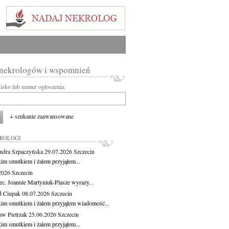
 nekrologów i wspomnień
wisko lub numer ogłoszenia:
+ szukanie zaawansowane
KROLOGI
ndra Szpaczyńska
29.07.2026
Szczecin
kim smutkiem i żalem przyjąłem...
.2026
Szczecin
ec. Joannie Martyniuk-Plasze wyrazy...
d Ciupak
08.07.2026
Szczecin
kim smutkiem i żalem przyjąłem wiadomość...
aw Pietrzak
25.06.2026
Szczecin
kim smutkiem i żalem przyjąłem...