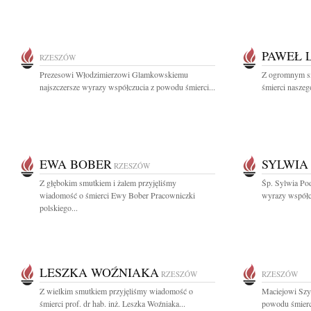
PAWEŁ 
RZESZÓW
Prezesowi Włodzimierzowi Glamkowskiemu
Z ogromnym s
najszczersze wyrazy współczucia z powodu śmierci...
śmierci naszeg
EWA BOBER
SYLWIA
RZESZÓW
Z głębokim smutkiem i żalem przyjęliśmy
Śp. Sylwia Pod
wiadomość o śmierci Ewy Bober Pracowniczki
wyrazy współcz
polskiego...
LESZKA WOŹNIAKA
RZESZÓW
RZESZÓW
Z wielkim smutkiem przyjęliśmy wiadomość o
Maciejowi Szy
śmierci prof. dr hab. inż. Leszka Woźniaka...
powodu śmierci 