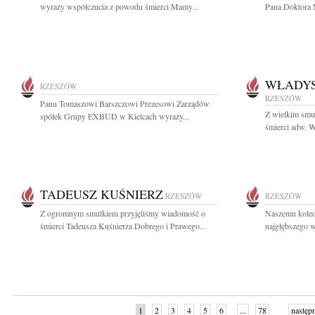
wyrazy współczucia z powodu śmierci Mamy...
Pana Doktora 
WŁADYS
RZESZÓW
RZESZÓW
Panu Tomaszowi Barszczowi Prezesowi Zarządów
Z wielkim smu
spółek Grupy EXBUD w Kielcach wyrazy...
śmierci adw. W
TADEUSZ KUŚNIERZ
RZESZÓW
RZESZÓW
Z ogromnym smutkiem przyjęliśmy wiadomość o
Naszemu kole
śmierci Tadeusza Kuśnierza Dobrego i Prawego...
najgłębszego w
1
2
3
4
5
6
...
78
następ