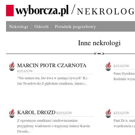
Nekrologi
Odeszli
Poradnik pogrzebowy
Inne nekrologi
MARCIN PIOTR CZARNOTA
RZESZÓW
RZESZÓW
Panu Dyrektor
"Nie umiera ten, kto trwa w pamięci żywych" Ks.
Rodzinie wyraz
Jan Twardowski Z głębokim smutkiem, żalem i...
KAROL DROZD
RZESZÓW
RZESZÓW
Z ogromnym smutkiem i niedowierzaniem
Pani Dr n. me
przyjęliśmy wiadomość o tragicznej śmierci Karola
współczucia z 
Drozda...