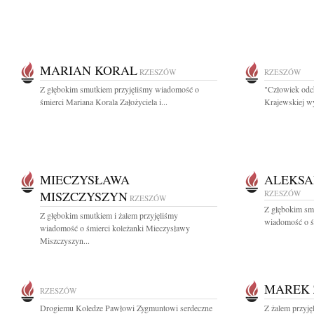
MARIAN KORAL
RZESZÓW
RZESZÓW
Z głębokim smutkiem przyjęliśmy wiadomość o
"Człowiek odch
śmierci Mariana Korala Założyciela i...
Krajewskiej wy
MIECZYSŁAWA
ALEKSA
MISZCZYSZYN
RZESZÓW
RZESZÓW
Z głębokim sm
Z głębokim smutkiem i żalem przyjęliśmy
wiadomość o śm
wiadomość o śmierci koleżanki Mieczysławy
Miszczyszyn...
MAREK 
RZESZÓW
Drogiemu Koledze Pawłowi Zygmuntowi serdeczne
Z żalem przyję