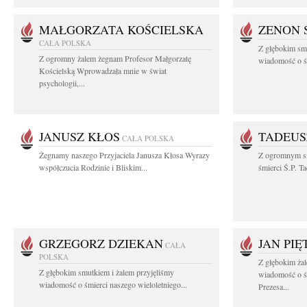
MAŁGORZATA KOŚCIELSKA
ZENON 
CAŁA POLSKA
Z głębokim smu
Z ogromny żalem żegnam Profesor Małgorzatę
wiadomość o śm
Kościelską Wprowadzała mnie w świat
psychologii,...
JANUSZ KŁOS
TADEUS
CAŁA POLSKA
Żegnamy naszego Przyjaciela Janusza Kłosa Wyrazy
Z ogromnym s
współczucia Rodzinie i Bliskim...
śmierci Ś.P. T
GRZEGORZ DZIEKAN
JAN PI
CAŁA
POLSKA
Z głębokim żal
Z głębokim smutkiem i żalem przyjęliśmy
wiadomość o ś
wiadomość o śmierci naszego wieloletniego...
Prezesa...