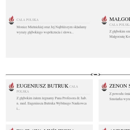
MAŁGOR
CAŁA POLSKA
CAŁA POLSK
Monice Mielnickiej oraz Jej Najbliższym składamy
Z głębokim sm
wyrazy głębokiego współczucia i słowa...
Małgorzatę Koś
EUGENIUSZ BUTRUK
ZENON 
CAŁA
POLSKA
Z powodu śmie
Z głębokim żalem żegnamy Pana Profesora dr. hab.
Smolarka wyraz
n. med. Eugeniusza Butruka Wybitnego Naukowca
i...