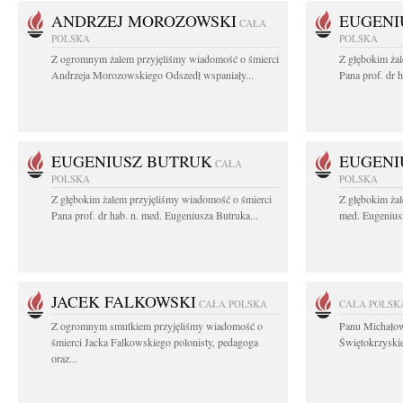
ANDRZEJ MOROZOWSKI
EUGENI
CAŁA
POLSKA
POLSKA
Z ogromnym żalem przyjęliśmy wiadomość o śmierci
Z głębokim ża
Andrzeja Morozowskiego Odszedł wspaniały...
Pana prof. dr 
EUGENIUSZ BUTRUK
EUGENI
CAŁA
POLSKA
POLSKA
Z głębokim żalem przyjęliśmy wiadomość o śmierci
Z głębokim żal
Pana prof. dr hab. n. med. Eugeniusza Butruka...
med. Eugeniusz
JACEK FALKOWSKI
CAŁA POLSKA
CAŁA POLSK
Z ogromnym smutkiem przyjęliśmy wiadomość o
Panu Michało
śmierci Jacka Falkowskiego polonisty, pedagoga
Świętokrzyskie
oraz...