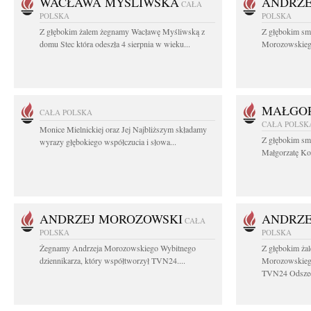
WACŁAWA MYŚLIWSKA
ANDRZE
CAŁA
POLSKA
POLSKA
Z głębokim żalem żegnamy Wacławę Myśliwską z
Z głębokim sm
domu Stec która odeszła 4 sierpnia w wieku...
Morozowskiego 
MAŁGOR
CAŁA POLSKA
CAŁA POLSK
Monice Mielnickiej oraz Jej Najbliższym składamy
Z głębokim sm
wyrazy głębokiego współczucia i słowa...
Małgorzatę Koś
ANDRZEJ MOROZOWSKI
ANDRZE
CAŁA
POLSKA
POLSKA
Żegnamy Andrzeja Morozowskiego Wybitnego
Z głębokim ża
dziennikarza, który współtworzył TVN24....
Morozowskiego
TVN24 Odszed