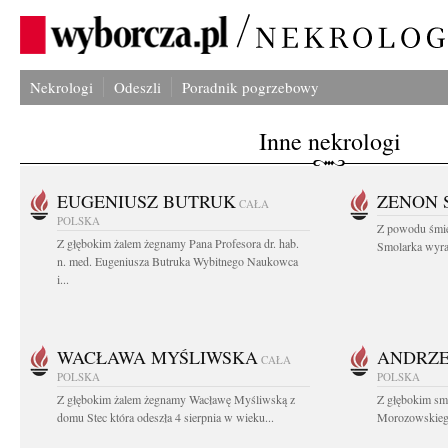
Nekrologi
Odeszli
Poradnik pogrzebowy
Inne nekrologi
EUGENIUSZ BUTRUK
ZENON 
CAŁA
POLSKA
Z powodu śmie
Z głębokim żalem żegnamy Pana Profesora dr. hab.
Smolarka wyraz
n. med. Eugeniusza Butruka Wybitnego Naukowca
i...
WACŁAWA MYŚLIWSKA
ANDRZE
CAŁA
POLSKA
POLSKA
Z głębokim żalem żegnamy Wacławę Myśliwską z
Z głębokim sm
domu Stec która odeszła 4 sierpnia w wieku...
Morozowskiego 