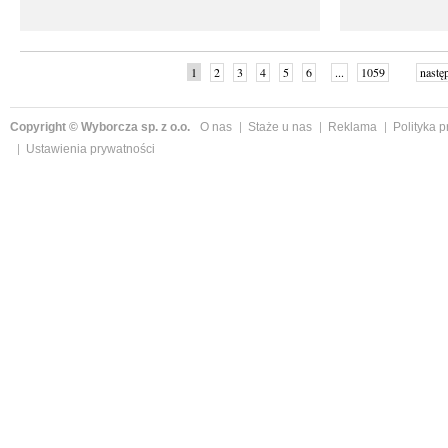
1
2
3
4
5
6
...
1059
nastę
Copyright © Wyborcza sp. z o.o.
O nas
Staże u nas
Reklama
Polityka 
Ustawienia prywatności