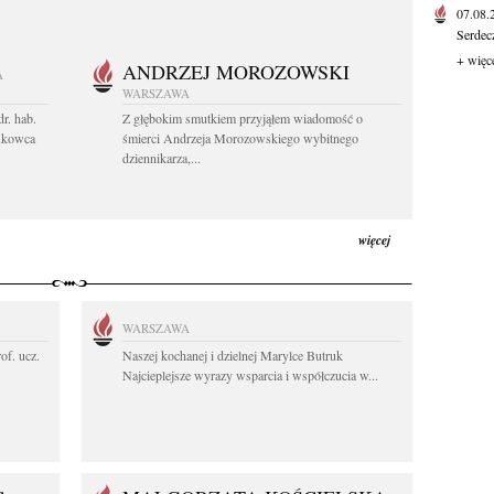
07.08
Serdec
+ więc
ANDRZEJ MOROZOWSKI
A
WARSZAWA
r. hab.
Z głębokim smutkiem przyjąłem wiadomość o
ukowca
śmierci Andrzeja Morozowskiego wybitnego
dziennikarza,...
więcej
WARSZAWA
rof. ucz.
Naszej kochanej i dzielnej Marylce Butruk
Najcieplejsze wyrazy wsparcia i współczucia w...