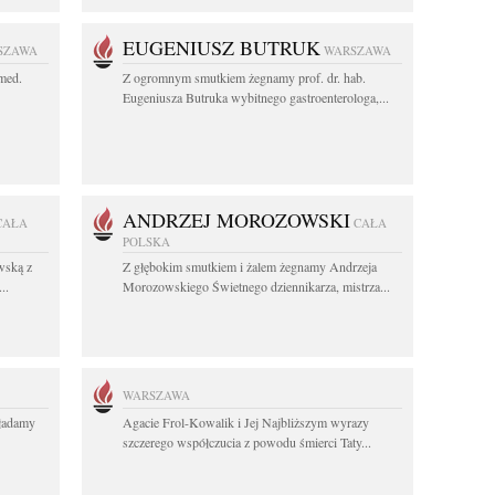
EUGENIUSZ BUTRUK
SZAWA
WARSZAWA
 med.
Z ogromnym smutkiem żegnamy prof. dr. hab.
Eugeniusza Butruka wybitnego gastroenterologa,...
ANDRZEJ MOROZOWSKI
CAŁA
CAŁA
POLSKA
wską z
Z głębokim smutkiem i żalem żegnamy Andrzeja
..
Morozowskiego Świetnego dziennikarza, mistrza...
WARSZAWA
kładamy
Agacie Frol-Kowalik i Jej Najbliższym wyrazy
szczerego współczucia z powodu śmierci Taty...