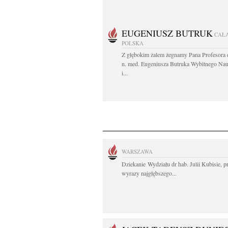
EUGENIUSZ BUTRUK
CAŁ
POLSKA
Z głębokim żalem żegnamy Pana Profesora d
n. med. Eugeniusza Butruka Wybitnego Na
i...
WARSZAWA
Dziekanie Wydziału dr hab. Julii Kubisie, p
wyrazy najgłębszego...