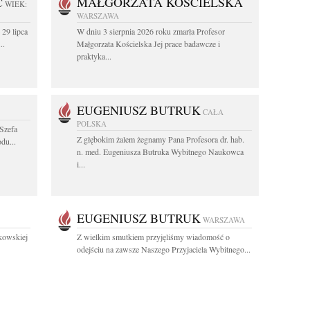
C
MAŁGORZATA KOŚCIELSKA
WIEK:
WARSZAWA
 29 lipca
W dniu 3 sierpnia 2026 roku zmarła Profesor
..
Małgorzata Kościelska Jej prace badawcze i
praktyka...
EUGENIUSZ BUTRUK
CAŁA
POLSKA
Szefa
Z głębokim żalem żegnamy Pana Profesora dr. hab.
du...
n. med. Eugeniusza Butruka Wybitnego Naukowca
i...
EUGENIUSZ BUTRUK
WARSZAWA
kowskiej
Z wielkim smutkiem przyjęliśmy wiadomość o
odejściu na zawsze Naszego Przyjaciela Wybitnego...