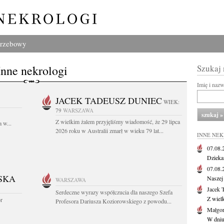
grzebowy
Inne nekrologi
Szukaj
Imię i naz
JACEK TADEUSZ DUNIEC
WIEK:
79
WARSZAWA
Z wielkim żalem przyjęliśmy wiadomość, że 29 lipca
 w...
2026 roku w Australii zmarł w wieku 79 lat...
INNE NE
07.08
Dziekan
07.08
SKA
Naszej 
WARSZAWA
Jacek 
Serdeczne wyrazy współczucia dla naszego Szefa
Z wiel
or
Profesora Dariusza Koziorowskiego z powodu...
Małgor
W dniu 