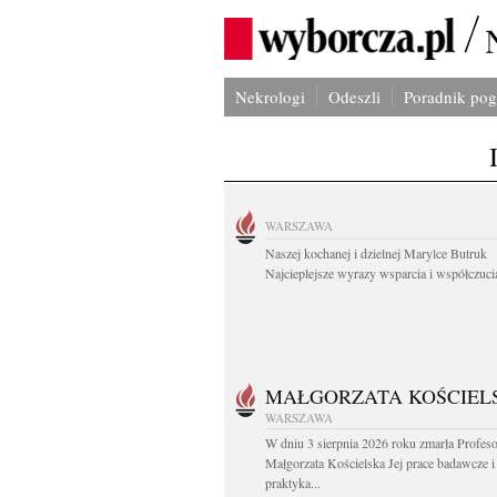
Nekrologi
Odeszli
Poradnik po
WARSZAWA
Naszej kochanej i dzielnej Marylce Butruk
Najcieplejsze wyrazy wsparcia i współczucia
MAŁGORZATA KOŚCIEL
WARSZAWA
W dniu 3 sierpnia 2026 roku zmarła Profes
Małgorzata Kościelska Jej prace badawcze i
praktyka...