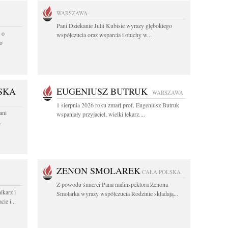
WARSZAWA
Pani Dziekanie Julii Kubisie wyrazy głębokiego
 o
współczucia oraz wsparcia i otuchy w...
o
SKA
EUGENIUSZ BUTRUK
WARSZAWA
1 sierpnia 2026 roku zmarł prof. Eugeniusz Butruk
ani
wspaniały przyjaciel, wielki lekarz....
.
ZENON SMOLAREK
CAŁA POLSKA
Z powodu śmierci Pana nadinspektora Zenona
karz i
Smolarka wyrazy współczucia Rodzinie składają...
ie i...