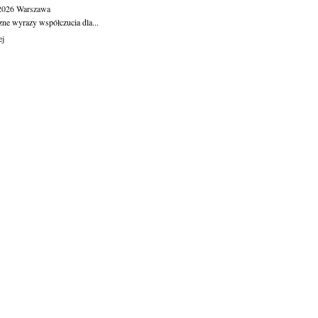
.2026
Warszawa
zne wyrazy współczucia dla...
ej