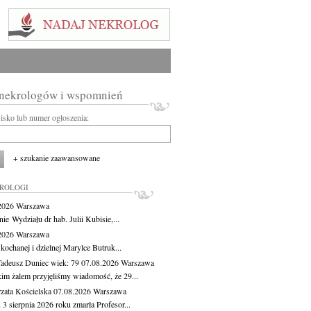
 nekrologów i wspomnień
wisko lub numer ogłoszenia:
+ szukanie zaawansowane
KROLOGI
.2026
Warszawa
ie Wydziału dr hab. Julii Kubisie,...
.2026
Warszawa
kochanej i dzielnej Marylce Butruk...
Tadeusz Duniec
wiek: 79
07.08.2026
Warszawa
kim żalem przyjęliśmy wiadomość, że 29...
zata Kościelska
07.08.2026
Warszawa
3 sierpnia 2026 roku zmarła Profesor...