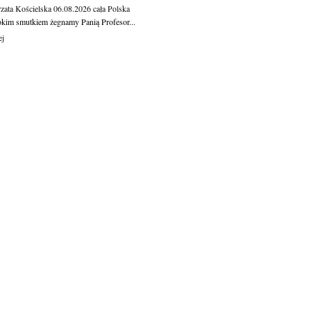
zata Kościelska
06.08.2026
cała Polska
okim smutkiem żegnamy Panią Profesor...
ej