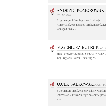
ANDRZEJ KOMOROWSKI
WARSZAWA
Z ogromnym żalem żegnamy Andrzeja
Komorowskiego naszego serdecznego koleg
radnego Gminy...
EUGENIUSZ BUTRUK
WAR
Zmarł Profesor Eugeniusz Butruk Wybitny 
mój Przyjaciel. Gieniu, dziękuję za...
JACEK FALKOWSKI
CAŁA P
Z ogromnym smutkiem przyjęliśmy wiadom
śmierci Jacka Falkowskiego polonisty, ped
oraz...