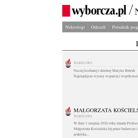
Nekrologi
Odeszli
Poradnik po
WARSZAWA
Naszej kochanej i dzielnej Marylce Butruk
Najcieplejsze wyrazy wsparcia i współczucia
MAŁGORZATA KOŚCIEL
WARSZAWA
W dniu 3 sierpnia 2026 roku zmarła Profes
Małgorzata Kościelska Jej prace badawcze i
praktyka...