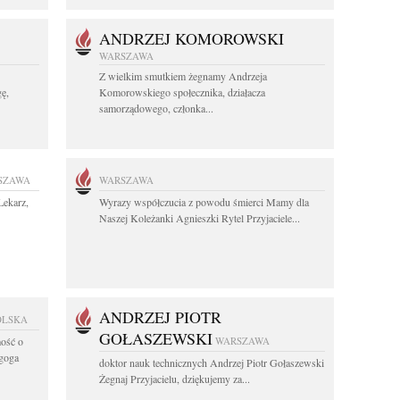
ANDRZEJ KOMOROWSKI
WARSZAWA
Z wielkim smutkiem żegnamy Andrzeja
ę,
Komorowskiego społecznika, działacza
samorządowego, członka...
SZAWA
WARSZAWA
Lekarz,
Wyrazy współczucia z powodu śmierci Mamy dla
Naszej Koleżanki Agnieszki Rytel Przyjaciele...
ANDRZEJ PIOTR
OLSKA
GOŁASZEWSKI
ość o
WARSZAWA
agoga
doktor nauk technicznych Andrzej Piotr Gołaszewski
Żegnaj Przyjacielu, dziękujemy za...