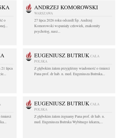
SKA
ANDRZEJ KOMOROWSKI
WARSZAWA
ść o
27 lipca 2026 roku odszedł Śp. Andrzej
nej...
Komorowski wspaniały człowiek, znakomity
psycholog, nasz...
HA
EUGENIUSZ BUTRUK
CAŁA
POLSKA
 21 lipca
Z głębokim żalem przyjęliśmy wiadomość o śmierci
ie...
Pana prof. dr hab. n. med. Eugeniusza Butruka...
EUGENIUSZ BUTRUK
A
CAŁA
POLSKA
 śmierci
Z głębokim żalem żegnamy Pana prof. dr hab. n.
ka...
med. Eugeniusza Butruka Wybitnego lekarza,...