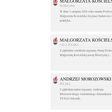
MAŁGORZATA KOŚCIEL
WARSZAWA
W dniu 3 sierpnia 2026 roku zmarła Profes
Małgorzata Kościelska Jej prace badawcze i
praktyka...
MAŁGORZATA KOŚCIEL
CAŁA POLSKA
Z głębokim smutkiem żegnamy Panią Profe
Małgorzatę Kościelską naszą Mistrzynię i...
ANDRZEJ MOROZOWSKI
POLSKA
Z głębokim żalem żegnamy Andrzeja
Morozowskiego wieloletniego dziennikarza
TVN24 Odszedł...