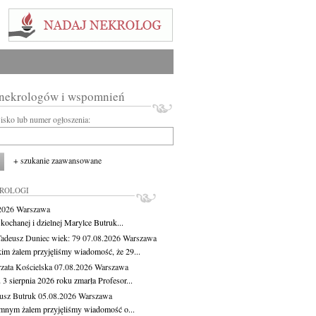
 nekrologów i wspomnień
wisko lub numer ogłoszenia:
+ szukanie zaawansowane
KROLOGI
.2026
Warszawa
kochanej i dzielnej Marylce Butruk...
Tadeusz Duniec
wiek: 79
07.08.2026
Warszawa
kim żalem przyjęliśmy wiadomość, że 29...
zata Kościelska
07.08.2026
Warszawa
3 sierpnia 2026 roku zmarła Profesor...
usz Butruk
05.08.2026
Warszawa
mnym żalem przyjęliśmy wiadomość o...