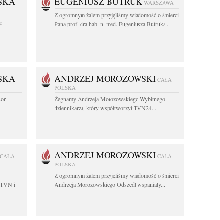
SKA
EUGENIUSZ BUTRUK
WARSZAWA
Z ogromnym żalem przyjęliśmy wiadomość o śmierci
or
Pana prof. dra hab. n. med. Eugeniusza Butruka...
SKA
ANDRZEJ MOROZOWSKI
CAŁA
POLSKA
sor
Żegnamy Andrzeja Morozowskiego Wybitnego
dziennikarza, który współtworzył TVN24....
ANDRZEJ MOROZOWSKI
CAŁA
CAŁA
POLSKA
Z ogromnym żalem przyjęliśmy wiadomość o śmierci
 TVN i
Andrzeja Morozowskiego Odszedł wspaniały...