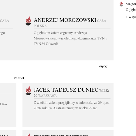
Małgor
Z głęb
+ więc
ANDRZEJ MOROZOWSKI
CAŁA
CAŁA
POLSKA
ego
Z głębokim żalem żegnamy Andrzeja
.
Morozowskiego wieloletniego dziennikarza TVN i
TVN24 Odszedł...
więcej
JACEK TADEUSZ DUNIEC
WIEK:
79
WARSZAWA
Z wielkim żalem przyjęliśmy wiadomość, że 29 lipca
 w...
2026 roku w Australii zmarł w wieku 79 lat...