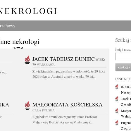
grzebowy
Inne nekrologi
Szukaj
Imię i naz
JACEK TADEUSZ DUNIEC
WIEK:
79
WARSZAWA
Z wielkim żalem przyjęliśmy wiadomość, że 29 lipca
 w...
2026 roku w Australii zmarł w wieku 79 lat...
INNE NE
07.08
Naszej 
Jacek 
SKA
MAŁGORZATA KOŚCIELSKA
Z wiel
CAŁA POLSKA
Małgor
W dniu 
or
Z głębokim smutkiem żegnamy Panią Profesor
Małgorzatę Kościelską naszą Mistrzynię i...
Eugeni
Z ogro