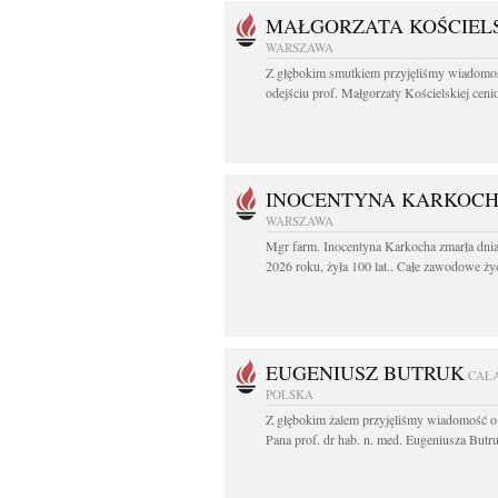
MAŁGORZATA KOŚCIEL
WARSZAWA
Z głębokim smutkiem przyjęliśmy wiadomo
odejściu prof. Małgorzaty Kościelskiej cenio
INOCENTYNA KARKOC
WARSZAWA
Mgr farm. Inocentyna Karkocha zmarła dnia
2026 roku, żyła 100 lat.. Całe zawodowe życ
EUGENIUSZ BUTRUK
CAŁ
POLSKA
Z głębokim żalem przyjęliśmy wiadomość o
Pana prof. dr hab. n. med. Eugeniusza Butru