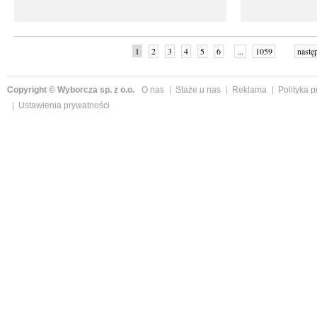
1
2
3
4
5
6
...
1059
nastę
Copyright © Wyborcza sp. z o.o.
O nas
Staże u nas
Reklama
Polityka 
Ustawienia prywatności