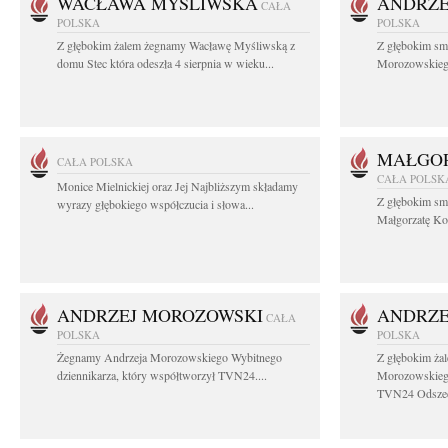
WACŁAWA MYŚLIWSKA
ANDRZE
CAŁA
POLSKA
POLSKA
Z głębokim żalem żegnamy Wacławę Myśliwską z
Z głębokim sm
domu Stec która odeszła 4 sierpnia w wieku...
Morozowskiego 
MAŁGOR
CAŁA POLSKA
CAŁA POLSK
Monice Mielnickiej oraz Jej Najbliższym składamy
Z głębokim sm
wyrazy głębokiego współczucia i słowa...
Małgorzatę Koś
ANDRZEJ MOROZOWSKI
ANDRZE
CAŁA
POLSKA
POLSKA
Żegnamy Andrzeja Morozowskiego Wybitnego
Z głębokim ża
dziennikarza, który współtworzył TVN24....
Morozowskiego
TVN24 Odszed