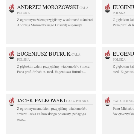
ANDRZEJ MOROZOWSKI
EUGENI
CAŁA
POLSKA
POLSKA
Z ogromnym żalem przyjęliśmy wiadomość o śmierci
Z głębokim ża
Andrzeja Morozowskiego Odszedł wspaniały...
Pana prof. dr 
EUGENIUSZ BUTRUK
EUGENI
CAŁA
POLSKA
POLSKA
Z głębokim żalem przyjęliśmy wiadomość o śmierci
Z głębokim żal
Pana prof. dr hab. n. med. Eugeniusza Butruka...
med. Eugeniusz
JACEK FALKOWSKI
CAŁA POLSKA
CAŁA POLSK
Z ogromnym smutkiem przyjęliśmy wiadomość o
Panu Michało
śmierci Jacka Falkowskiego polonisty, pedagoga
Świętokrzyskie
oraz...