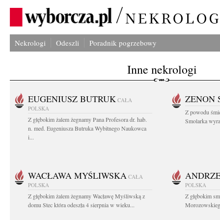
Nekrologi
Odeszli
Poradnik pogrzebowy
Inne nekrologi
EUGENIUSZ BUTRUK
ZENON 
CAŁA
POLSKA
Z powodu śmie
Z głębokim żalem żegnamy Pana Profesora dr. hab.
Smolarka wyraz
n. med. Eugeniusza Butruka Wybitnego Naukowca
i...
WACŁAWA MYŚLIWSKA
ANDRZE
CAŁA
POLSKA
POLSKA
Z głębokim żalem żegnamy Wacławę Myśliwską z
Z głębokim sm
domu Stec która odeszła 4 sierpnia w wieku...
Morozowskiego 