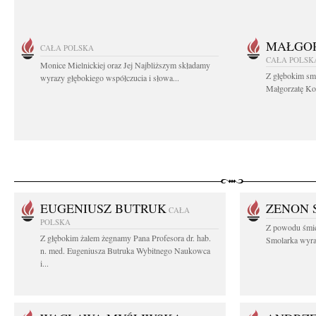
MAŁGOR
CAŁA POLSKA
CAŁA POLSK
Monice Mielnickiej oraz Jej Najbliższym składamy
Z głębokim sm
wyrazy głębokiego współczucia i słowa...
Małgorzatę Koś
EUGENIUSZ BUTRUK
ZENON 
CAŁA
POLSKA
Z powodu śmie
Z głębokim żalem żegnamy Pana Profesora dr. hab.
Smolarka wyraz
n. med. Eugeniusza Butruka Wybitnego Naukowca
i...