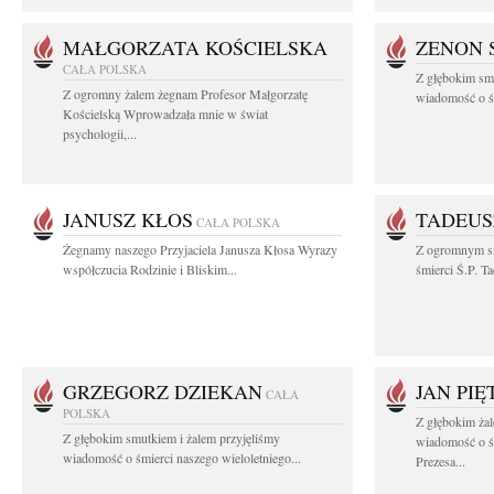
MAŁGORZATA KOŚCIELSKA
ZENON 
CAŁA POLSKA
Z głębokim smu
Z ogromny żalem żegnam Profesor Małgorzatę
wiadomość o śm
Kościelską Wprowadzała mnie w świat
psychologii,...
JANUSZ KŁOS
TADEUS
CAŁA POLSKA
Żegnamy naszego Przyjaciela Janusza Kłosa Wyrazy
Z ogromnym s
współczucia Rodzinie i Bliskim...
śmierci Ś.P. T
GRZEGORZ DZIEKAN
JAN PI
CAŁA
POLSKA
Z głębokim żal
Z głębokim smutkiem i żalem przyjęliśmy
wiadomość o ś
wiadomość o śmierci naszego wieloletniego...
Prezesa...