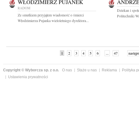
WŁODZIMIERZ PUJANEK
ANDRZE
RADOM
Dziekan i społ
Ze smutkiem przyjąłem wiadomość o śmierci
Politechniki Wa
Włodzimierza Pujanka wieloletniego dyrektora...
1
2
3
4
5
6
...
47
następ
Copyright © Wyborcza sp. z o.o.
O nas
Staże u nas
Reklama
Polityka 
Ustawienia prywatności