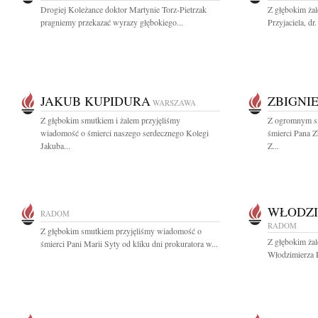
Drogiej Koleżance doktor Martynie Torz-Pietrzak
Z głębokim żal
pragniemy przekazać wyrazy głębokiego...
Przyjaciela, dr
JAKUB KUPIDURA
ZBIGNI
WARSZAWA
Z głębokim smutkiem i żalem przyjęliśmy
Z ogromnym s
wiadomość o śmierci naszego serdecznego Kolegi
śmierci Pana Z
Jakuba...
Z...
WŁODZI
RADOM
RADOM
Z głębokim smutkiem przyjęliśmy wiadomość o
Z głębokim ża
śmierci Pani Marii Syty od kliku dni prokuratora w...
Włodzimierza 