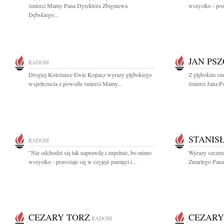
śmierci Mamy Pana Dyrektora Zbigniewa
wszystko - pozo
Dębskiego...
JAN PS
RADOM
Drogiej Koleżance Ewie Kopacz wyrazy głębokiego
Z głębokim smu
współczucia z powodu śmierci Mamy...
śmierci Jana 
STANIS
RADOM
"Nie odchodzi się tak naprawdę i zupełnie, bo mimo
Wyrazy szczere
wszystko - pozostaje się w czyjejś pamięci i...
Zmarłego Pana
CEZARY TORZ
CEZARY
RADOM