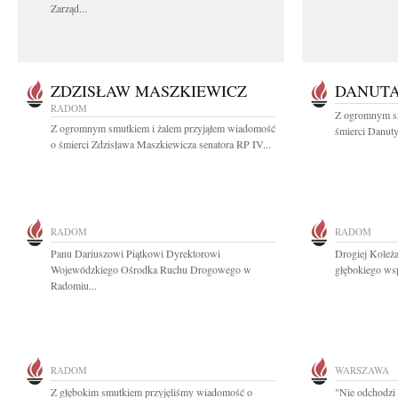
Zarząd...
ZDZISŁAW MASZKIEWICZ
DANUT
RADOM
Z ogromnym s
Z ogromnym smutkiem i żalem przyjąłem wiadomość
śmierci Danuty
o śmierci Zdzisława Maszkiewicza senatora RP IV...
RADOM
RADOM
Panu Dariuszowi Piątkowi Dyrektorowi
Drogiej Koleż
Wojewódzkiego Ośrodka Ruchu Drogowego w
głębokiego ws
Radomiu...
RADOM
WARSZAWA
Z głębokim smutkiem przyjęliśmy wiadomość o
"Nie odchodzi 