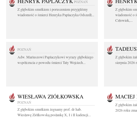
HENRYK PAPLACZYK
HENRYK
POZNAŃ
Z głębokim smutkiem i poruszeniem przyjęliśmy
Z głębokim smu
wiadomość o śmierci Henryka Paplaczyka Odszedł...
wiadomość o ś
Człowiek,...
TADEUS
POZNAŃ
Adw. Mariuszowi Paplaczykowi wyrazy głębokiego
Z głębokim ża
współczucia z powodu śmierci Taty Wojciech...
sierpnia 2026 r
WIESŁAWA ZIÓŁKOWSKA
MACIEJ
POZNAŃ
Z głębokim żal
Z głębokim smutkiem żegnamy prof. dr hab.
2026 roku zmar
Wiesławę Ziółkowską posłankę X, I i II kadencji...