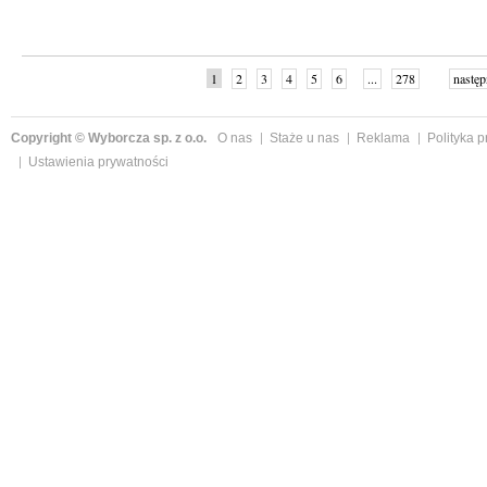
1
2
3
4
5
6
...
278
następ
Copyright © Wyborcza sp. z o.o.
O nas
Staże u nas
Reklama
Polityka 
Ustawienia prywatności