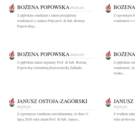
BOŻENA POPOWSKA
BOŻENA
POZNAŃ
Z głębokim smutkiem i żalem przyjęliśmy
Z ogromnym bó
wiadomość o śmierci Pani prof. dr hab. Bożeny
wiadomość o od
Popowskiej...
BOŻENA POPOWSKA
BOŻENA
POZNAŃ
Z głębokim żalem żegnamy Prof. dr hab. Bożenę
Z głębokim smu
Popowską wieloletnią Kierowniczkę Zakładu...
wiadomość, że
wieku...
JANUSZ OSTOJA-ZAGÓRSKI
JANUSZ
POZNAŃ
POZNAŃ
Z ogromnym smutkiem zawiadamiamy, że dnia 11
Z wielkim żale
lipca 2026 roku zmarł Prof. dr hab. Janusz...
roku profesora