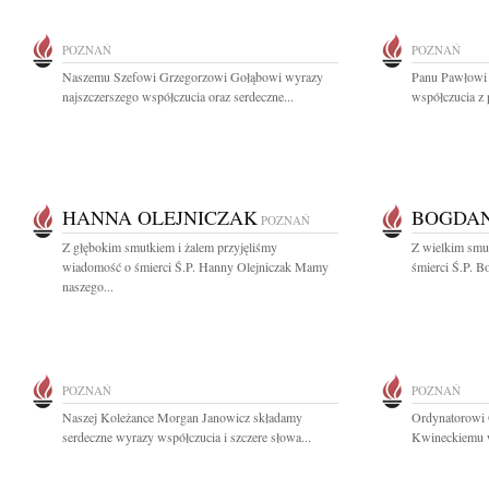
POZNAŃ
POZNAŃ
Naszemu Szefowi Grzegorzowi Gołąbowi wyrazy
Panu Pawłowi
najszczerszego współczucia oraz serdeczne...
współczucia z 
HANNA OLEJNICZAK
BOGDAN
POZNAŃ
Z głębokim smutkiem i żalem przyjęliśmy
Z wielkim smu
wiadomość o śmierci Ś.P. Hanny Olejniczak Mamy
śmierci Ś.P. B
naszego...
POZNAŃ
POZNAŃ
Naszej Koleżance Morgan Janowicz składamy
Ordynatorowi 
serdeczne wyrazy współczucia i szczere słowa...
Kwineckiemu wy