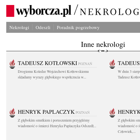
Nekrologi
Odeszli
Poradnik pogrzebowy
Inne nekrologi
TADEUSZ KOTŁOWSKI
TADEUS
POZNAŃ
Drogiemu Koledze Wojciechowi Kotłowskiemu
W dniu 3 sierp
składamy wyrazy głębokiego współczucia w...
Tadeusz Kotłow
HENRYK PAPLACZYK
HENRYK
POZNAŃ
Z głębokim smutkiem i poruszeniem przyjęliśmy
Z głębokim smu
wiadomość o śmierci Henryka Paplaczyka Odszedł...
wiadomość o ś
Człowiek,...