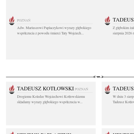
TADEUS
POZNAŃ
Adw. Mariuszowi Paplaczykowi wyrazy głębokiego
Z głębokim ża
współczucia z powodu śmierci Taty Wojciech...
sierpnia 2026 r
TADEUSZ KOTŁOWSKI
TADEUS
POZNAŃ
Drogiemu Koledze Wojciechowi Kotłowskiemu
W dniu 3 sierp
składamy wyrazy głębokiego współczucia w...
Tadeusz Kotłow