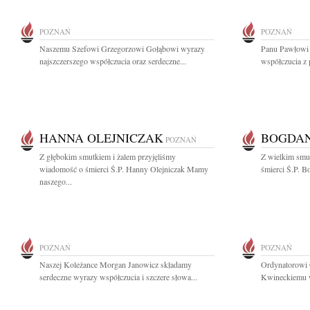
POZNAŃ
POZNAŃ
Naszemu Szefowi Grzegorzowi Gołąbowi wyrazy
Panu Pawłowi
najszczerszego współczucia oraz serdeczne...
współczucia z 
HANNA OLEJNICZAK
BOGDAN
POZNAŃ
Z głębokim smutkiem i żalem przyjęliśmy
Z wielkim smu
wiadomość o śmierci Ś.P. Hanny Olejniczak Mamy
śmierci Ś.P. B
naszego...
POZNAŃ
POZNAŃ
Naszej Koleżance Morgan Janowicz składamy
Ordynatorowi 
serdeczne wyrazy współczucia i szczere słowa...
Kwineckiemu wy