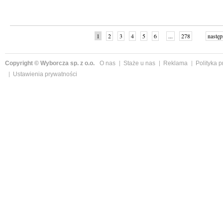
1
2
3
4
5
6
...
278
następ
Copyright © Wyborcza sp. z o.o.
O nas
Staże u nas
Reklama
Polityka 
Ustawienia prywatności