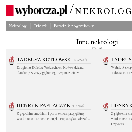
Nekrologi
Odeszli
Poradnik pogrzebowy
Inne nekrologi
TADEUSZ KOTŁOWSKI
TADEUS
POZNAŃ
Drogiemu Koledze Wojciechowi Kotłowskiemu
W dniu 3 sierp
składamy wyrazy głębokiego współczucia w...
Tadeusz Kotłow
HENRYK PAPLACZYK
HENRYK
POZNAŃ
Z głębokim smutkiem i poruszeniem przyjęliśmy
Z głębokim smu
wiadomość o śmierci Henryka Paplaczyka Odszedł...
wiadomość o ś
Człowiek,...