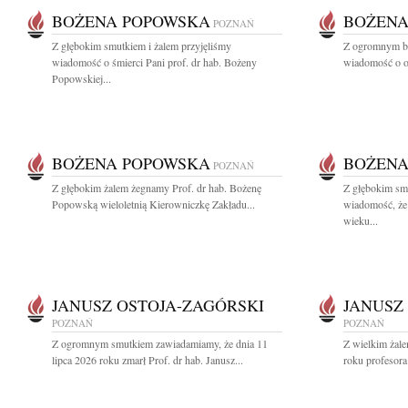
BOŻENA POPOWSKA
BOŻENA
POZNAŃ
Z głębokim smutkiem i żalem przyjęliśmy
Z ogromnym bó
wiadomość o śmierci Pani prof. dr hab. Bożeny
wiadomość o od
Popowskiej...
BOŻENA POPOWSKA
BOŻENA
POZNAŃ
Z głębokim żalem żegnamy Prof. dr hab. Bożenę
Z głębokim smu
Popowską wieloletnią Kierowniczkę Zakładu...
wiadomość, że
wieku...
JANUSZ OSTOJA-ZAGÓRSKI
JANUSZ
POZNAŃ
POZNAŃ
Z ogromnym smutkiem zawiadamiamy, że dnia 11
Z wielkim żale
lipca 2026 roku zmarł Prof. dr hab. Janusz...
roku profesora