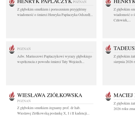
HENRYK PAPLACZYK
HENRYK
POZNAŃ
Z głębokim smutkiem i poruszeniem przyjęliśmy
Z głębokim smu
wiadomość o śmierci Henryka Paplaczyka Odszedł...
wiadomość o ś
Człowiek,...
TADEUS
POZNAŃ
Adw. Mariuszowi Paplaczykowi wyrazy głębokiego
Z głębokim ża
współczucia z powodu śmierci Taty Wojciech...
sierpnia 2026 r
WIESŁAWA ZIÓŁKOWSKA
MACIEJ
POZNAŃ
Z głębokim żal
Z głębokim smutkiem żegnamy prof. dr hab.
2026 roku zmar
Wiesławę Ziółkowską posłankę X, I i II kadencji...