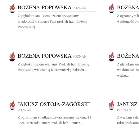
BOŻENA POPOWSKA
BOŻENA
POZNAŃ
Z głębokim smutkiem i żalem przyjęliśmy
Z ogromnym bó
wiadomość o śmierci Pani prof. dr hab. Bożeny
wiadomość o od
Popowskiej...
BOŻENA POPOWSKA
BOŻENA
POZNAŃ
Z głębokim żalem żegnamy Prof. dr hab. Bożenę
Z głębokim smu
Popowską wieloletnią Kierowniczkę Zakładu...
wiadomość, że
wieku...
JANUSZ OSTOJA-ZAGÓRSKI
JANUSZ
POZNAŃ
POZNAŃ
Z ogromnym smutkiem zawiadamiamy, że dnia 11
Z wielkim żale
lipca 2026 roku zmarł Prof. dr hab. Janusz...
roku profesora