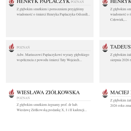
HENRYK PAPLACZYK
HENRYK
POZNAŃ
Z głębokim smutkiem i poruszeniem przyjęliśmy
Z głębokim smu
wiadomość o śmierci Henryka Paplaczyka Odszedł...
wiadomość o ś
Człowiek,...
TADEUS
POZNAŃ
Adw. Mariuszowi Paplaczykowi wyrazy głębokiego
Z głębokim ża
współczucia z powodu śmierci Taty Wojciech...
sierpnia 2026 r
WIESŁAWA ZIÓŁKOWSKA
MACIEJ
POZNAŃ
Z głębokim żal
Z głębokim smutkiem żegnamy prof. dr hab.
2026 roku zmar
Wiesławę Ziółkowską posłankę X, I i II kadencji...