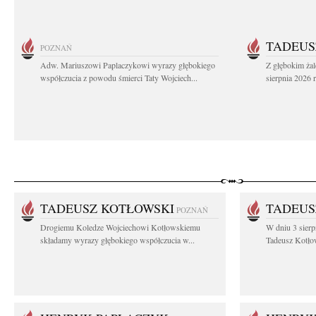
TADEUS
POZNAŃ
Adw. Mariuszowi Paplaczykowi wyrazy głębokiego
Z głębokim ża
współczucia z powodu śmierci Taty Wojciech...
sierpnia 2026 r
TADEUSZ KOTŁOWSKI
TADEUS
POZNAŃ
Drogiemu Koledze Wojciechowi Kotłowskiemu
W dniu 3 sierp
składamy wyrazy głębokiego współczucia w...
Tadeusz Kotłow