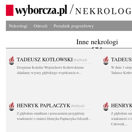
Nekrologi
Odeszli
Poradnik pogrzebowy
Inne nekrologi
TADEUSZ KOTŁOWSKI
TADEUS
POZNAŃ
Drogiemu Koledze Wojciechowi Kotłowskiemu
W dniu 3 sierp
składamy wyrazy głębokiego współczucia w...
Tadeusz Kotłow
HENRYK PAPLACZYK
HENRYK
POZNAŃ
Z głębokim smutkiem i poruszeniem przyjęliśmy
Z głębokim smu
wiadomość o śmierci Henryka Paplaczyka Odszedł...
wiadomość o ś
Człowiek,...