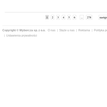
1
2
3
4
5
6
...
278
następ
Copyright © Wyborcza sp. z o.o.
O nas
Staże u nas
Reklama
Polityka 
Ustawienia prywatności