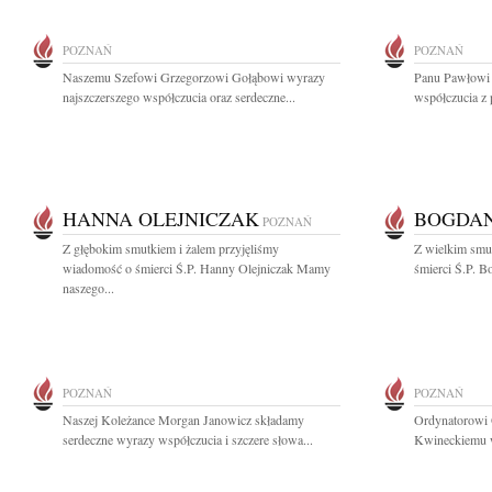
POZNAŃ
POZNAŃ
Naszemu Szefowi Grzegorzowi Gołąbowi wyrazy
Panu Pawłowi
najszczerszego współczucia oraz serdeczne...
współczucia z 
HANNA OLEJNICZAK
BOGDAN
POZNAŃ
Z głębokim smutkiem i żalem przyjęliśmy
Z wielkim smu
wiadomość o śmierci Ś.P. Hanny Olejniczak Mamy
śmierci Ś.P. B
naszego...
POZNAŃ
POZNAŃ
Naszej Koleżance Morgan Janowicz składamy
Ordynatorowi 
serdeczne wyrazy współczucia i szczere słowa...
Kwineckiemu wy