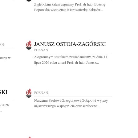
Z głębokim żalem żegnamy Prof. dr hab. Bożenę
Popowską wieloletnią Kierowniczkę Zakładu...
JANUSZ OSTOJA-ZAGÓRSKI
AŃ
POZNAŃ
Z ogromnym smutkiem zawiadamiamy, że dnia 11
marła w
lipca 2026 roku zmarł Prof. dr hab. Janusz...
SKI
POZNAŃ
Naszemu Szefowi Grzegorzowi Gołąbowi wyrazy
a 2026
najszczerszego współczucia oraz serdeczne...
..