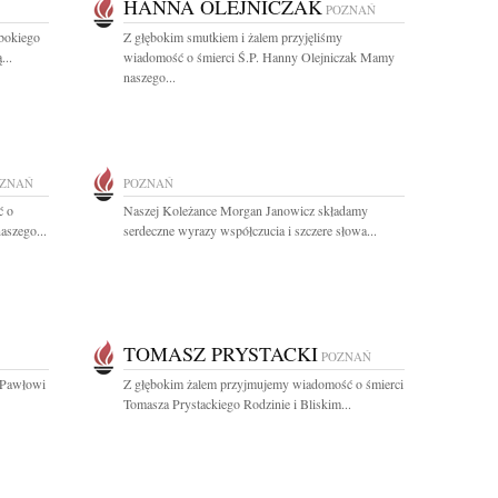
HANNA OLEJNICZAK
POZNAŃ
bokiego
Z głębokim smutkiem i żalem przyjęliśmy
...
wiadomość o śmierci Ś.P. Hanny Olejniczak Mamy
naszego...
ZNAŃ
POZNAŃ
ć o
Naszej Koleżance Morgan Janowicz składamy
aszego...
serdeczne wyrazy współczucia i szczere słowa...
TOMASZ PRYSTACKI
POZNAŃ
 Pawłowi
Z głębokim żalem przyjmujemy wiadomość o śmierci
Tomasza Prystackiego Rodzinie i Bliskim...