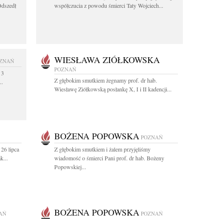
Odszedł
współczucia z powodu śmierci Taty Wojciech...
WIESŁAWA ZIÓŁKOWSKA
ZNAŃ
POZNAŃ
 3
Z głębokim smutkiem żegnamy prof. dr hab.
..
Wiesławę Ziółkowską posłankę X, I i II kadencji...
BOŻENA POPOWSKA
POZNAŃ
26 lipca
Z głębokim smutkiem i żalem przyjęliśmy
k...
wiadomość o śmierci Pani prof. dr hab. Bożeny
Popowskiej...
BOŻENA POPOWSKA
AŃ
POZNAŃ