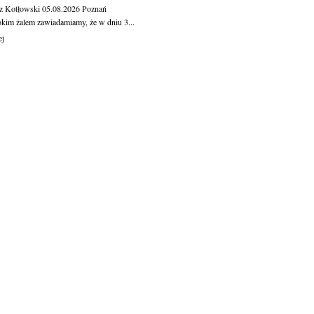
z Kotłowski
05.08.2026
Poznań
okim żalem zawiadamiamy, że w dniu 3...
ej