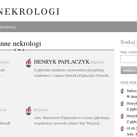
grzebowy
Inne nekrologi
Szukaj
Imię i naz
HENRYK PAPLACZYK
ZNAŃ
POZNAŃ
hab.
Z głębokim smutkiem i poruszeniem przyjęliśmy
..
wiadomość o śmierci Henryka Paplaczyka Odszedł...
INNE NE
Tadeus
W dniu 
Henryk
Z głęb
NAŃ
POZNAŃ
Henryk
Adw. Mariuszowi Paplaczykowi wyrazy głębokiego
Z głęb
Odszedł
współczucia z powodu śmierci Taty Wojciech...
05.08
Adw. M