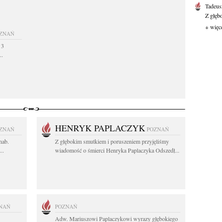
Tadeus
Z głęb
+ więc
ZNAŃ
 3
..
HENRYK PAPLACZYK
ZNAŃ
POZNAŃ
hab.
Z głębokim smutkiem i poruszeniem przyjęliśmy
..
wiadomość o śmierci Henryka Paplaczyka Odszedł...
NAŃ
POZNAŃ
Adw. Mariuszowi Paplaczykowi wyrazy głębokiego