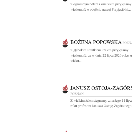
Z ogromnym bólem i smutkiem przyjęliśmy
wiadomość o odejściu naszej Przyjaciółki...
BOŻENA POPOWSKA
POZN
Z głębokim smutkiem i żalem przyjęliśmy
wiadomość, że w dniu 22 lipca 2026 roku z
wieku...
JANUSZ OSTOJA-ZAGÓR
POZNAŃ
Z wielkim żalem żegnamy, zmarłego 11 lipc
roku profesora Janusza Ostoję-Zagórskiego.