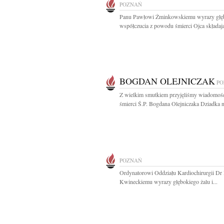
POZNAŃ
Panu Pawłowi Żminkowskiemu wyrazy głę
współczucia z powodu śmierci Ojca składają
BOGDAN OLEJNICZAK
PO
Z wielkim smutkiem przyjęliśmy wiadomoś
śmierci Ś.P. Bogdana Olejniczaka Dziadka n
POZNAŃ
Ordynatorowi Oddziału Kardiochirurgii Dr
Kwineckiemu wyrazy głębokiego żalu i...