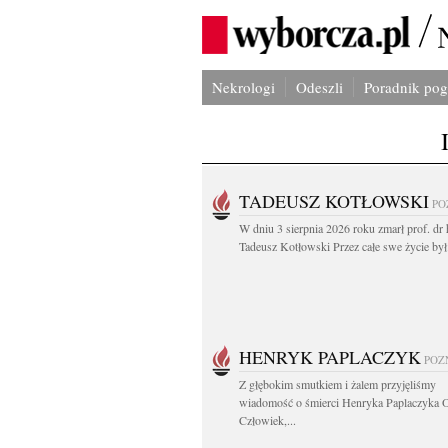
Nekrologi
Odeszli
Poradnik po
TADEUSZ KOTŁOWSKI
PO
W dniu 3 sierpnia 2026 roku zmarł prof. dr 
Tadeusz Kotłowski Przez całe swe życie był.
HENRYK PAPLACZYK
POZ
Z głębokim smutkiem i żalem przyjęliśmy
wiadomość o śmierci Henryka Paplaczyka 
Człowiek,...