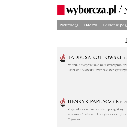
Nekrologi
Odeszli
Poradnik po
TADEUSZ KOTŁOWSKI
PO
W dniu 3 sierpnia 2026 roku zmarł prof. dr 
Tadeusz Kotłowski Przez całe swe życie był.
HENRYK PAPLACZYK
POZ
Z głębokim smutkiem i żalem przyjęliśmy
wiadomość o śmierci Henryka Paplaczyka 
Człowiek,...