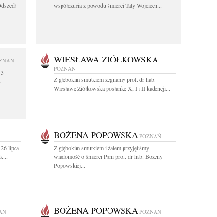
Odszedł
współczucia z powodu śmierci Taty Wojciech...
WIESŁAWA ZIÓŁKOWSKA
ZNAŃ
POZNAŃ
 3
Z głębokim smutkiem żegnamy prof. dr hab.
..
Wiesławę Ziółkowską posłankę X, I i II kadencji...
BOŻENA POPOWSKA
POZNAŃ
26 lipca
Z głębokim smutkiem i żalem przyjęliśmy
k...
wiadomość o śmierci Pani prof. dr hab. Bożeny
Popowskiej...
BOŻENA POPOWSKA
AŃ
POZNAŃ