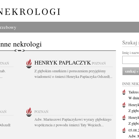
grzebowy
Inne nekrologi
Szukaj
Imię i naz
HENRYK PAPLACZYK
ZNAŃ
POZNAŃ
hab.
Z głębokim smutkiem i poruszeniem przyjęliśmy
..
wiadomość o śmierci Henryka Paplaczyka Odszedł...
INNE NE
Tadeus
W dniu 
Henryk
Z głęb
NAŃ
POZNAŃ
Henryk
Adw. Mariuszowi Paplaczykowi wyrazy głębokiego
Z głęb
Odszedł
współczucia z powodu śmierci Taty Wojciech...
05.08
Adw. M