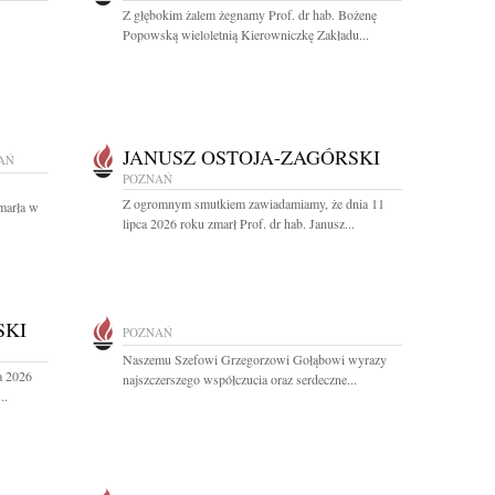
Z głębokim żalem żegnamy Prof. dr hab. Bożenę
Popowską wieloletnią Kierowniczkę Zakładu...
JANUSZ OSTOJA-ZAGÓRSKI
AŃ
POZNAŃ
Z ogromnym smutkiem zawiadamiamy, że dnia 11
marła w
lipca 2026 roku zmarł Prof. dr hab. Janusz...
SKI
POZNAŃ
Naszemu Szefowi Grzegorzowi Gołąbowi wyrazy
a 2026
najszczerszego współczucia oraz serdeczne...
..