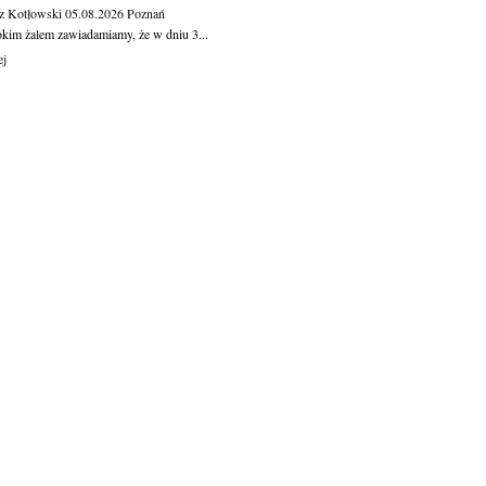
z Kotłowski
05.08.2026
Poznań
okim żalem zawiadamiamy, że w dniu 3...
ej