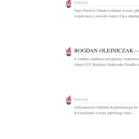
POZNAŃ
Panu Pawłowi Żminkowskiemu wyrazy głę
współczucia z powodu śmierci Ojca składają
BOGDAN OLEJNICZAK
PO
Z wielkim smutkiem przyjęliśmy wiadomoś
śmierci Ś.P. Bogdana Olejniczaka Dziadka n
POZNAŃ
Ordynatorowi Oddziału Kardiochirurgii Dr
Kwineckiemu wyrazy głębokiego żalu i...