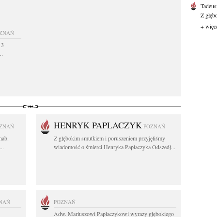
Tadeus
Z głęb
+ więc
ZNAŃ
 3
..
HENRYK PAPLACZYK
ZNAŃ
POZNAŃ
hab.
Z głębokim smutkiem i poruszeniem przyjęliśmy
..
wiadomość o śmierci Henryka Paplaczyka Odszedł...
NAŃ
POZNAŃ
Adw. Mariuszowi Paplaczykowi wyrazy głębokiego