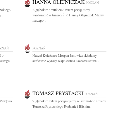
HANNA OLEJNICZAK
POZNAŃ
bokiego
Z głębokim smutkiem i żalem przyjęliśmy
...
wiadomość o śmierci Ś.P. Hanny Olejniczak Mamy
naszego...
ZNAŃ
POZNAŃ
ć o
Naszej Koleżance Morgan Janowicz składamy
aszego...
serdeczne wyrazy współczucia i szczere słowa...
TOMASZ PRYSTACKI
POZNAŃ
 Pawłowi
Z głębokim żalem przyjmujemy wiadomość o śmierci
Tomasza Prystackiego Rodzinie i Bliskim...