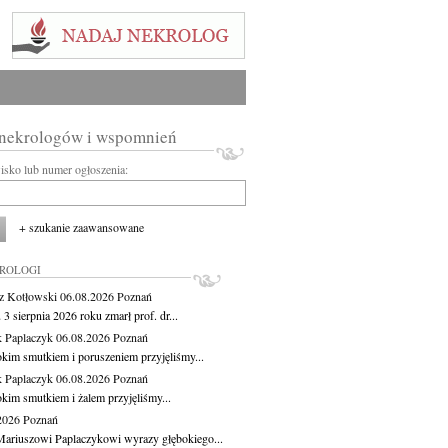
 nekrologów i wspomnień
wisko lub numer ogłoszenia:
+ szukanie zaawansowane
KROLOGI
z Kotłowski
06.08.2026
Poznań
3 sierpnia 2026 roku zmarł prof. dr...
 Paplaczyk
06.08.2026
Poznań
okim smutkiem i poruszeniem przyjęliśmy...
 Paplaczyk
06.08.2026
Poznań
okim smutkiem i żalem przyjęliśmy...
.2026
Poznań
ariuszowi Paplaczykowi wyrazy głębokiego...