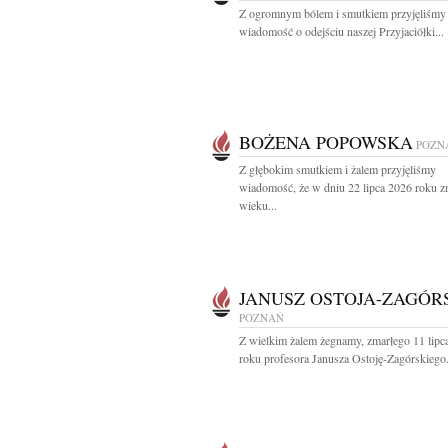
Z ogromnym bólem i smutkiem przyjęliśmy
wiadomość o odejściu naszej Przyjaciółki...
BOŻENA POPOWSKA
POZN
Z głębokim smutkiem i żalem przyjęliśmy
wiadomość, że w dniu 22 lipca 2026 roku z
wieku...
JANUSZ OSTOJA-ZAGÓR
POZNAŃ
Z wielkim żalem żegnamy, zmarłego 11 lipc
roku profesora Janusza Ostoję-Zagórskiego.