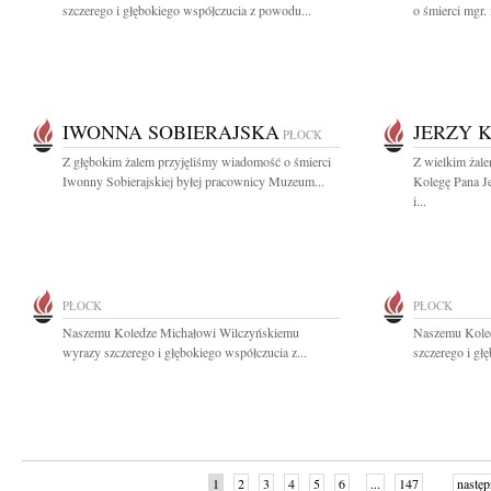
szczerego i głębokiego współczucia z powodu...
o śmierci mgr. 
IWONNA SOBIERAJSKA
JERZY 
PŁOCK
Z głębokim żalem przyjęliśmy wiadomość o śmierci
Z wielkim żal
Iwonny Sobierajskiej byłej pracownicy Muzeum...
Kolegę Pana J
i...
PŁOCK
PŁOCK
Naszemu Koledze Michałowi Wilczyńskiemu
Naszemu Kole
wyrazy szczerego i głębokiego współczucia z...
szczerego i gł
1
2
3
4
5
6
...
147
następ