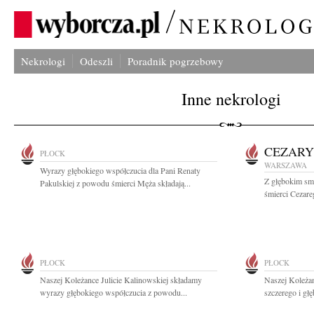
Nekrologi
Odeszli
Poradnik pogrzebowy
Inne nekrologi
CEZARY
PŁOCK
WARSZAWA
Wyrazy głębokiego współczucia dla Pani Renaty
Z głębokim sm
Pakulskiej z powodu śmierci Męża składają...
śmierci Cezare
PŁOCK
PŁOCK
Naszej Koleżance Julicie Kalinowskiej składamy
Naszej Koleża
wyrazy głębokiego współczucia z powodu...
szczerego i gł