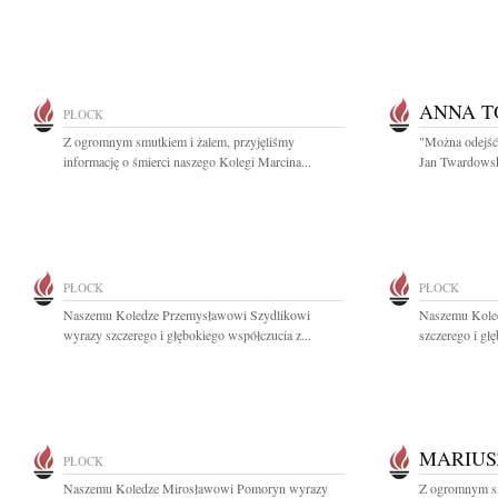
ANNA 
PŁOCK
Z ogromnym smutkiem i żalem, przyjęliśmy
"Można odejść 
informację o śmierci naszego Kolegi Marcina...
Jan Twardowski
PŁOCK
PŁOCK
Naszemu Koledze Przemysławowi Szydlikowi
Naszemu Koled
wyrazy szczerego i głębokiego współczucia z...
szczerego i gł
MARIUS
PŁOCK
Naszemu Koledze Mirosławowi Pomoryn wyrazy
Z ogromnym sm