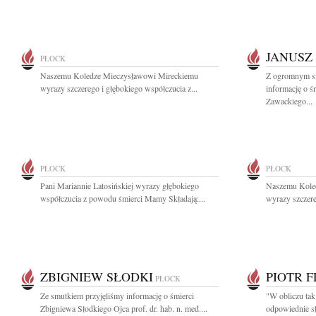
JANUSZ
PŁOCK
Naszemu Koledze Mieczysławowi Mireckiemu
Z ogromnym sm
wyrazy szczerego i głębokiego współczucia z...
informację o ś
Zawackiego...
PŁOCK
PŁOCK
Pani Mariannie Latosińskiej wyrazy głębokiego
Naszemu Kole
współczucia z powodu śmierci Mamy Składają:...
wyrazy szczere
ZBIGNIEW SŁODKI
PIOTR 
PŁOCK
Ze smutkiem przyjęliśmy informację o śmierci
"W obliczu tak
Zbigniewa Słodkiego Ojca prof. dr. hab. n. med....
odpowiednie sł