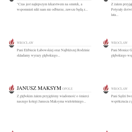
"Czas jest najlepszym lekarstwem na smutek, a
Z żalem przyj
wspomnień nikt nam nie odbierze, zawsze będą z...
Potyrały dośw
lata...
WROCŁAW
WROCŁAW
Pani Elżbiecie Łabowskiej oraz Najbliższej Rodzinie
Pani Monice G
składamy wyrazy głębokiego...
głębokiego wsp
JANUSZ MAKSYM
OPOLE
WROCŁAW
Z głębokim żalem przyjęliśmy wiadomość o śmierci
Pani Sędzi Iwo
naszego kolegi Janusza Maksyma wieloletniego...
współczucia z 