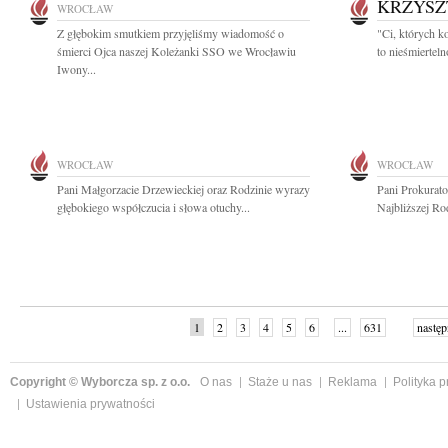
KRZYSZ
WROCŁAW
Z głębokim smutkiem przyjęliśmy wiadomość o
"Ci, których k
śmierci Ojca naszej Koleżanki SSO we Wrocławiu
to nieśmiertel
Iwony...
WROCŁAW
WROCŁAW
Pani Małgorzacie Drzewieckiej oraz Rodzinie wyrazy
Pani Prokurat
głębokiego współczucia i słowa otuchy...
Najbliższej Ro
1
2
3
4
5
6
...
631
następ
Copyright © Wyborcza sp. z o.o.
O nas
Staże u nas
Reklama
Polityka 
Ustawienia prywatności