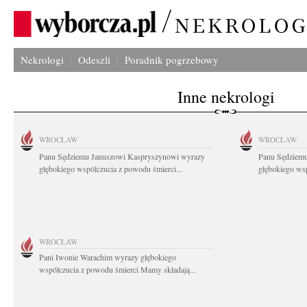
Nekrologi
Odeszli
Poradnik pogrzebowy
Inne nekrologi
WROCŁAW
WROCŁAW
Panu Sędziemu Januszowi Kaspryszynowi wyrazy
Panu Sędziem
głębokiego współczucia z powodu śmierci...
głębokiego wsp
WROCŁAW
Pani Iwonie Warachim wyrazy głębokiego
współczucia z powodu śmierci Mamy składają...