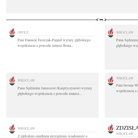
OPOLE
WROCŁAW
Pani Danucie Juszczak-Puppel wyrazy głębokiego
Panu Sędziem
współczucia z powodu śmierci Brata...
głębokiego wsp
WROCŁAW
WROCŁAW
Pani Iwonie W
Panu Sędziemu Januszowi Kaspryszynowi wyrazy
współczucia z
głębokiego współczucia z powodu śmierci...
ZDZISŁ
WROCŁAW
WROCŁAW
Z głębokim smutkiem przyjęliśmy wiadomość o