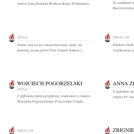
Ze smutkiem ż
śmierci Pana Henryka Brutkowskiego Prokuratora...
Barszczewskie
OPOLE
WROCŁAW
Śmierć zawsze jest niespodziewana, nigdy nie
Rafałowi Derk
jesteśmy na nią gotowi Pani Joannie Kalecie z...
współczucia z 
WOJCIECH POGORZELSKI
ANNA Z
OPOLE
Z głębokim sm
Z głębokim żalem przyjęliśmy wiadomość o śmierci
śmierci Dr Ann
Wojciecha Pogorzelskiego Pracownika Urzędu...
ZBIGNI
WROCŁAW