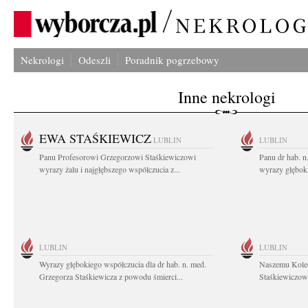
Nekrologi
Odeszli
Poradnik pogrzebowy
Inne nekrologi
EWA STAŚKIEWICZ
LUBLIN
LUBLIN
Panu Profesorowi Grzegorzowi Staśkiewiczowi
Panu dr hab. 
wyrazy żalu i najgłębszego współczucia z...
wyrazy głębok
LUBLIN
LUBLIN
Wyrazy głębokiego współczucia dla dr hab. n. med.
Naszemu Koled
Grzegorza Staśkiewicza z powodu śmierci...
Staśkiewiczowi