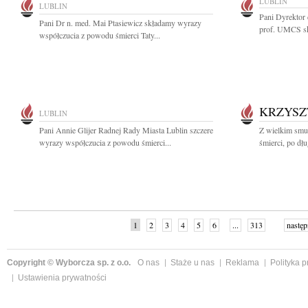
LUBLIN
LUBLIN
Pani Dyrektor
Pani Dr n. med. Mai Ptasiewicz składamy wyrazy
prof. UMCS sk
współczucia z powodu śmierci Taty...
KRZYSZ
LUBLIN
Pani Annie Glijer Radnej Rady Miasta Lublin szczere
Z wielkim smu
wyrazy współczucia z powodu śmierci...
śmierci, po dłu
1
2
3
4
5
6
...
313
następ
Copyright © Wyborcza sp. z o.o.
O nas
Staże u nas
Reklama
Polityka 
Ustawienia prywatności