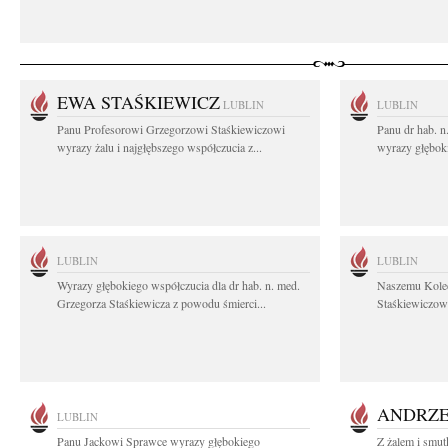
EWA STAŚKIEWICZ
LUBLIN
LUBLIN
Panu Profesorowi Grzegorzowi Staśkiewiczowi
Panu dr hab. 
wyrazy żalu i najgłębszego współczucia z...
wyrazy głębok
LUBLIN
LUBLIN
Wyrazy głębokiego współczucia dla dr hab. n. med.
Naszemu Koled
Grzegorza Staśkiewicza z powodu śmierci...
Staśkiewiczowi
ANDRZE
LUBLIN
Panu Jackowi Sprawce wyrazy głębokiego
Z żalem i smut