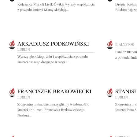
Koleżance Marioli Lisek-Ćwikła wyrazy współczucia
Drogiej Koleża
z powodu śmierci Mamy składają...
Bliskim najszc
ARKADIUSZ PODKOWIŃSKI
BIAŁYSTOK
LUBLIN
Pani dr Justyn
Wyrazy głębokiego żalu i współczucia z powodu
z powodu śmier
śmierci naszego drogiego Kolegi i...
FRANCISZEK BRAKOWIECKI
STANIS
LUBLIN
LUBLIN
Z ogromnym smutkiem przyjęliśmy wiadomość o
Z ogromnym s
śmierci dr n. med. Franciszka Brakowieckiego
śmierci Pana S
Nestora...