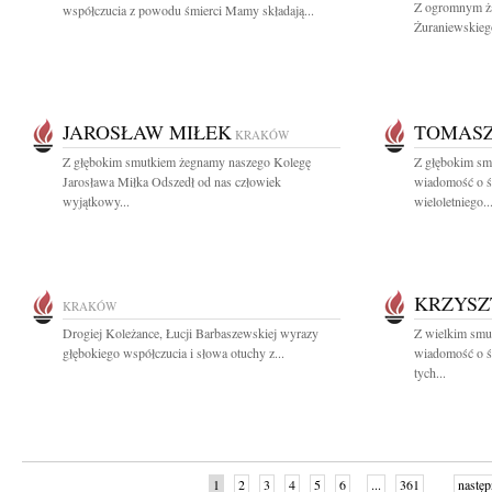
Z ogromnym ża
współczucia z powodu śmierci Mamy składają...
Żuraniewskieg
JAROSŁAW MIŁEK
TOMASZ
KRAKÓW
Z głębokim smutkiem żegnamy naszego Kolegę
Z głębokim smu
Jarosława Miłka Odszedł od nas człowiek
wiadomość o ś
wyjątkowy...
wieloletniego..
KRZYSZ
KRAKÓW
Drogiej Koleżance, Łucji Barbaszewskiej wyrazy
Z wielkim smu
głębokiego współczucia i słowa otuchy z...
wiadomość o ś
tych...
1
2
3
4
5
6
...
361
następ