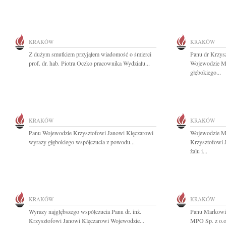
KRAKÓW
KRAKÓW
Z dużym smutkiem przyjąłem wiadomość o śmierci
Panu dr Krzys
prof. dr. hab. Piotra Oczko pracownika Wydziału...
Wojewodzie M
głębokiego...
KRAKÓW
KRAKÓW
Panu Wojewodzie Krzysztofowi Janowi Klęczarowi
Wojewodzie Ma
wyrazy głębokiego współczucia z powodu...
Krzysztofowi 
żalu i...
KRAKÓW
KRAKÓW
Wyrazy najgłębszego współczucia Panu dr. inż.
Panu Markowi 
Krzysztofowi Janowi Klęczarowi Wojewodzie...
MPO Sp. z o.o