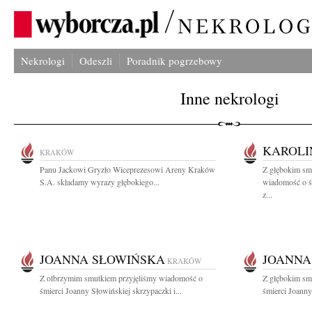
Nekrologi
Odeszli
Poradnik pogrzebowy
Inne nekrologi
KAROLI
KRAKÓW
Panu Jackowi Gryzło Wiceprezesowi Areny Kraków
Z głębokim smu
S.A. składamy wyrazy głębokiego...
wiadomość o ś
z...
JOANNA SŁOWIŃSKA
JOANNA
KRAKÓW
Z olbrzymim smutkiem przyjęliśmy wiadomość o
Z głębokim sm
śmierci Joanny Słowińskiej skrzypaczki i...
śmierci Joanny 