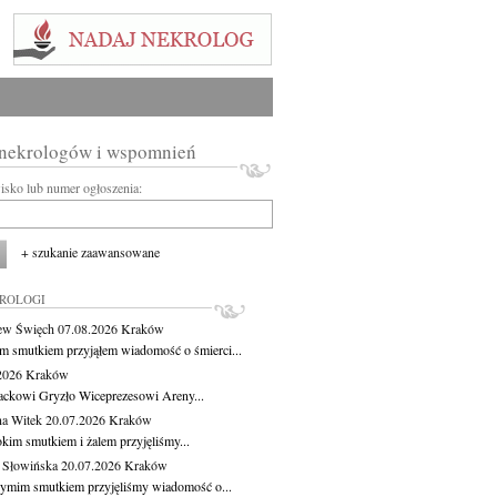
 nekrologów i wspomnień
wisko lub numer ogłoszenia:
+ szukanie zaawansowane
KROLOGI
ew Święch
07.08.2026
Kraków
m smutkiem przyjąłem wiadomość o śmierci...
.2026
Kraków
ackowi Gryzło Wiceprezesowi Areny...
na Witek
20.07.2026
Kraków
okim smutkiem i żalem przyjęliśmy...
 Słowińska
20.07.2026
Kraków
zymim smutkiem przyjęliśmy wiadomość o...