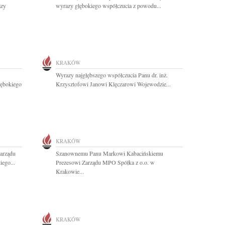
azy
wyrazy głębokiego współczucia z powodu...
KRAKÓW
Wyrazy najgłębszego współczucia Panu dr. inż.
łębokiego
Krzysztofowi Janowi Klęczarowi Wojewodzie...
KRAKÓW
arządu
Szanownemu Panu Markowi Kabacińskiemu
ego...
Prezesowi Zarządu MPO Spółka z o.o. w
Krakowie...
KRAKÓW