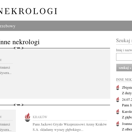
grzebowy
Inne nekrologi
Szukaj
Imię i naz
W
śmierci
żysera...
INNE NE
Zbigni
Z duży
24.07
Panu J
Karoli
W
KRAKÓW
Z głęb
Joanna
śmierci
Panu Jackowi Gryzło Wiceprezesowi Areny Kraków
Z olbr
żysera...
S.A. składamy wyrazy głębokiego...