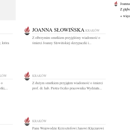
Joanna
Z głęb
+ więc
JOANNA SŁOWIŃSKA
KRAKÓW
Z olbrzymim smutkiem przyjęliśmy wiadomość o
, która
śmierci Joanny Słowińskiej skrzypaczki i...
KÓW
KRAKÓW
 o
Z dużym smutkiem przyjąłem wiadomość o śmierci
ki,...
prof. dr. hab. Piotra Oczko pracownika Wydziału...
KRAKÓW
Panu Wojewodzie Krzysztofowi Janowi Klęczarowi