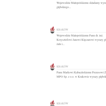
Wojewodzie Małopolskiemu składamy wyr
głębokiego...
KRAKÓW
Wojewodzie Małopolskiemu Panu dr. inż.
Krzysztofowi Janowi Klęczarowi wyrazy g
żalu i...
KRAKÓW
Panu Markowi Kabacińskiemu Prezesowi Z
MPO Sp. z o.o. w Krakowie wyrazy głęboki
KRAKÓW