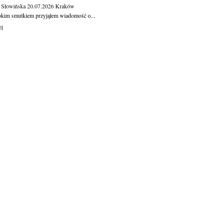
 Słowińska
20.07.2026
Kraków
okim smutkiem przyjąłem wiadomość o...
ej