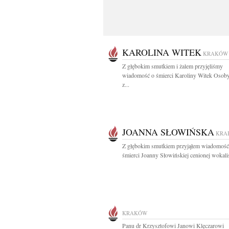
KAROLINA WITEK
KRAKÓW
Z głębokim smutkiem i żalem przyjęliśmy
wiadomość o śmierci Karoliny Witek Osoby
z...
JOANNA SŁOWIŃSKA
KRA
Z głębokim smutkiem przyjąłem wiadomość
śmierci Joanny Słowińskiej cenionej wokalist
KRAKÓW
Panu dr Krzysztofowi Janowi Klęczarowi