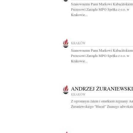
Szanownemu Panu Markowi Kabacińskiem
Prezesowi Zarządu MPO Spółka z o.o. w
Krakowie...
KRAKÓW
Szanownemu Panu Markowi Kabacińskiem
Prezesowi Zarządu MPO Spółka z o.o. w
Krakowie...
ANDRZEJ ŻURANIEWSKI
KRAKÓW
Z ogromnym żalem i smutkiem żegnamy An
Żuraniewskiego "Hucuł" Znanego adwokata.