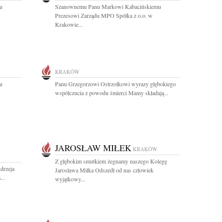
u
Szanownemu Panu Markowi Kabacińskiemu
Prezesowi Zarządu MPO Spółka z o.o. w
Krakowie...
KRAKÓW
u
Panu Grzegorzowi Ostrzołkowi wyrazy głębokiego
współczucia z powodu śmierci Mamy składają...
JAROSŁAW MIŁEK
KRAKÓW
Z głębokim smutkiem żegnamy naszego Kolegę
drzeja
Jarosława Miłka Odszedł od nas człowiek
..
wyjątkowy...