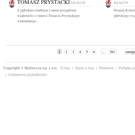
TOMASZ PRYSTACKI
KRAKÓW
KRAKÓW
Z głębokim smutkiem i żalem przyjęliśmy
Drogiej Koleża
wiadomość o śmierci Tomasza Prystackiego
głębokiego wsp
wieloletniego...
1
2
3
4
5
6
...
361
następ
Copyright © Wyborcza sp. z o.o.
O nas
Staże u nas
Reklama
Polityka 
Ustawienia prywatności