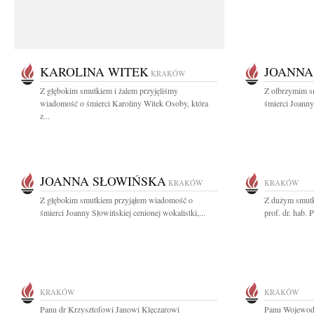
KAROLINA WITEK
JOANNA
KRAKÓW
Z głębokim smutkiem i żalem przyjęliśmy
Z olbrzymim s
wiadomość o śmierci Karoliny Witek Osoby, która
śmierci Joanny
z...
JOANNA SŁOWIŃSKA
KRAKÓW
KRAKÓW
Z głębokim smutkiem przyjąłem wiadomość o
Z dużym smutk
śmierci Joanny Słowińskiej cenionej wokalistki,...
prof. dr. hab.
KRAKÓW
KRAKÓW
Panu dr Krzysztofowi Janowi Klęczarowi
Panu Wojewodz