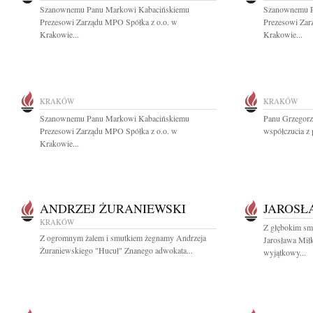
Szanownemu Panu Markowi Kabacińskiemu
Szanownemu P
Prezesowi Zarządu MPO Spółka z o.o. w
Prezesowi Zar
Krakowie...
Krakowie...
KRAKÓW
KRAKÓW
Szanownemu Panu Markowi Kabacińskiemu
Panu Grzegorz
Prezesowi Zarządu MPO Spółka z o.o. w
współczucia z
Krakowie...
ANDRZEJ ŻURANIEWSKI
JAROSŁ
KRAKÓW
Z głębokim sm
Z ogromnym żalem i smutkiem żegnamy Andrzeja
Jarosława Mił
Żuraniewskiego "Hucuł" Znanego adwokata...
wyjątkowy...