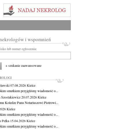
 nekrologów i wspomnień
wisko lub numer ogłoszenia:
+ szukanie zaawansowane
KROLOGI
cławski
07.08.2026
Kielce
okim smutkiem przyjęliśmy wiadomość o...
 Szostakiewicz
20.07.2026
Kielce
mu Koledze Panu Notariuszowi Piotrowi...
.2026
Kielce
okim smutkiem przyjęliśmy wiadomość o...
 Pełka
15.04.2026
Kielce
okim smutkiem przyjęliśmy wiadomość o...