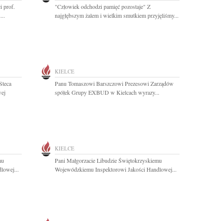
 prof.
"Człowiek odchodzi pamięć pozostaje" Z
..
najgłębszym żalem i wielkim smutkiem przyjęliśmy...
KIELCE
Steca
Panu Tomaszowi Barszczowi Prezesowi Zarządów
wej
spółek Grupy EXBUD w Kielcach wyrazy...
KIELCE
mu
Pani Małgorzacie Libudzie Świętokrzyskiemu
lowej...
Wojewódzkiemu Inspektorowi Jakości Handlowej...