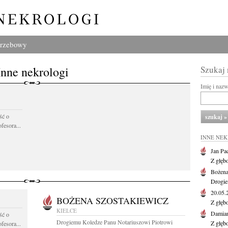
grzebowy
Inne nekrologi
Szukaj
Imię i naz
ść o
fesora...
INNE NE
Jan Pa
Z głęb
Bożena
Drogie
20.05
BOŻENA SZOSTAKIEWICZ
Z głęb
KIELCE
Damian
ść o
Drogiemu Koledze Panu Notariuszowi Piotrowi
Z głęb
fesora...