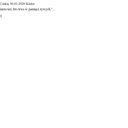
 Czekaj
30.03.2026
Kielce
iera ten, kto trwa w pamięci żywych."...
ej