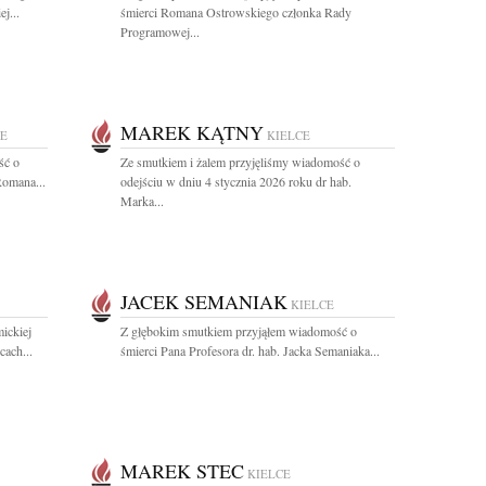
j...
śmierci Romana Ostrowskiego członka Rady
Programowej...
MAREK KĄTNY
CE
KIELCE
ść o
Ze smutkiem i żalem przyjęliśmy wiadomość o
Romana...
odejściu w dniu 4 stycznia 2026 roku dr hab.
Marka...
JACEK SEMANIAK
KIELCE
ickiej
Z głębokim smutkiem przyjąłem wiadomość o
ach...
śmierci Pana Profesora dr. hab. Jacka Semaniaka...
MAREK STEC
KIELCE