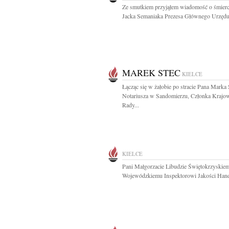
Ze smutkiem przyjąłem wiadomość o śmierci
Jacka Semaniaka Prezesa Głównego Urzędu.
MAREK STEC
KIELCE
Łącząc się w żałobie po stracie Pana Marka 
Notariusza w Sandomierzu, Członka Krajo
Rady...
KIELCE
Pani Małgorzacie Libudzie Świętokrzyskie
Wojewódzkiemu Inspektorowi Jakości Hand