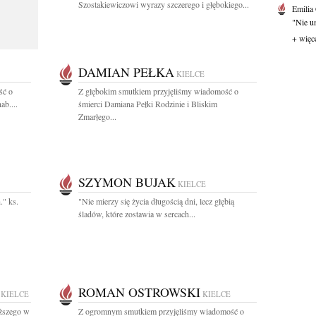
Szostakiewiczowi wyrazy szczerego i głębokiego...
Emilia
"Nie um
+ więc
DAMIAN PEŁKA
KIELCE
ść o
Z głębokim smutkiem przyjęliśmy wiadomość o
ab....
śmierci Damiana Pełki Rodzinie i Bliskim
Zmarłego...
SZYMON BUJAK
KIELCE
." ks.
"Nie mierzy się życia długością dni, lecz głębią
śladów, które zostawia w sercach...
ROMAN OSTROWSKI
KIELCE
KIELCE
ższego w
Z ogromnym smutkiem przyjęliśmy wiadomość o