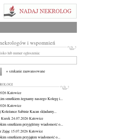
 nekrologów i wspomnień
wisko lub numer ogłoszenia:
+ szukanie zaawansowane
KROLOGI
.2026
Katowice
kim smutkiem żegnamy naszego Kolegę i...
.2026
Katowice
j Koleżance Sabinie Kacan składamy...
 Kurek
24.07.2026
Katowice
okim smutkiem przyjęliśmy wiadomość o...
z Zając
15.07.2026
Katowice
okim smutkiem przyjąłem wiadomość o...