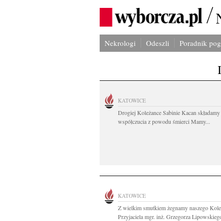
Nekrologi
Odeszli
Poradnik po
KATOWICE
Drogiej Koleżance Sabinie Kacan składamy
współczucia z powodu śmierci Mamy...
KATOWICE
Z wielkim smutkiem żegnamy naszego Kole
Przyjaciela mgr. inż. Grzegorza Lipowskiego