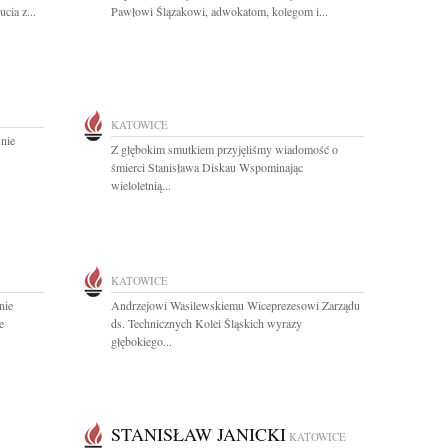
cia z...
Pawłowi Ślązakowi, adwokatom, kolegom i...
KATOWICE
 nie
Z głębokim smutkiem przyjęliśmy wiadomość o
śmierci Stanisława Diskau Wspominając
wieloletnią...
KATOWICE
nie
Andrzejowi Wasilewskiemu Wiceprezesowi Zarządu
e
ds. Technicznych Kolei Śląskich wyrazy
głębokiego...
STANISŁAW JANICKI
KATOWICE