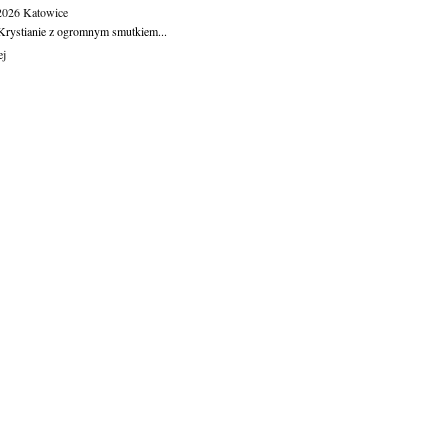
.2026
Katowice
Krystianie z ogromnym smutkiem...
ej