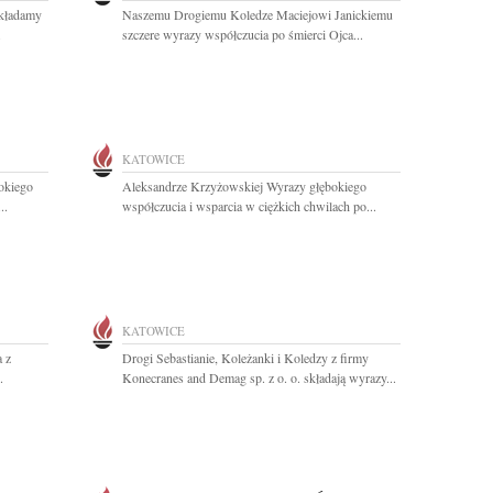
składamy
Naszemu Drogiemu Koledze Maciejowi Janickiemu
.
szczere wyrazy współczucia po śmierci Ojca...
KATOWICE
okiego
Aleksandrze Krzyżowskiej Wyrazy głębokiego
..
współczucia i wsparcia w ciężkich chwilach po...
KATOWICE
 z
Drogi Sebastianie, Koleżanki i Koledzy z firmy
.
Konecranes and Demag sp. z o. o. składają wyrazy...