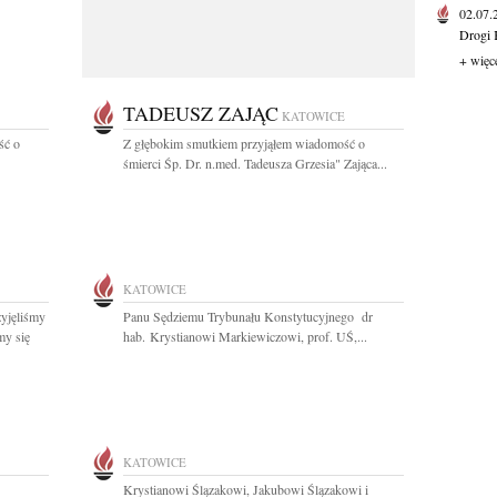
02.07
Drogi 
+ więc
TADEUSZ ZAJĄC
KATOWICE
ść o
Z głębokim smutkiem przyjąłem wiadomość o
śmierci Śp. Dr. n.med. Tadeusza Grzesia" Zająca...
KATOWICE
yjęliśmy
Panu Sędziemu Trybunału Konstytucyjnego dr
my się
hab. Krystianowi Markiewiczowi, prof. UŚ,...
KATOWICE
Krystianowi Ślązakowi, Jakubowi Ślązakowi i