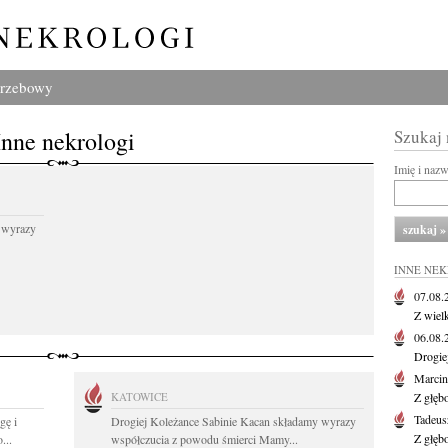
grzebowy
Inne nekrologi
Szukaj
Imię i naz
 wyrazy
INNE NE
07.08
Z wiel
06.08
Drogie
Marcin
KATOWICE
Z głęb
Tadeus
gę i
Drogiej Koleżance Sabinie Kacan składamy wyrazy
Z głęb
...
współczucia z powodu śmierci Mamy...