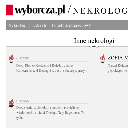
Nekrologi
Odeszli
Poradnik pogrzebowy
Inne nekrologi
ZOFIA 
GDAŃSK
Drogi Piotrze Koleżanki i Koledzy z firmy
Naszej Koleża
Konecranes and Demag Sp. z o.o. składają wyrazy...
głębokiego wspó
GDAŃSK
Droga Aniu, z głębokim smutkiem przyjęliśmy
wiadomość o śmierci Twojego Taty Eugeniusza W
tych...