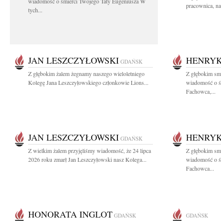
wiadomość o śmierci Twojego Taty Eugeniusza W
pracownica, na
tych...
JAN LESZCZYŁOWSKI
HENRYK
GDAŃSK
Z głębokim żalem żegnamy naszego wieloletniego
Z głębokim smu
Kolegę Jana Leszczyłowskiego członkowie Lions...
wiadomość o ś
Fachowca,...
JAN LESZCZYŁOWSKI
HENRYK
GDAŃSK
Z wielkim żalem przyjęliśmy wiadomość, że 24 lipca
Z głębokim smu
2026 roku zmarł Jan Leszczyłowski nasz Kolega...
wiadomość o ś
Fachowca...
HONORATA INGLOT
GDAŃSK
GDAŃSK