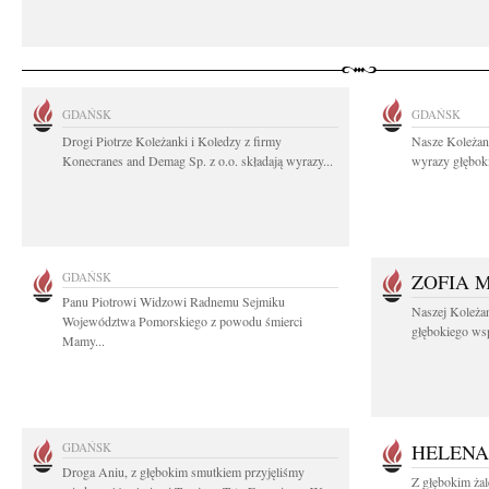
GDAŃSK
GDAŃSK
Drogi Piotrze Koleżanki i Koledzy z firmy
Nasze Koleżan
Konecranes and Demag Sp. z o.o. składają wyrazy...
wyrazy głęboki
GDAŃSK
ZOFIA 
Panu Piotrowi Widzowi Radnemu Sejmiku
Naszej Koleża
Województwa Pomorskiego z powodu śmierci
głębokiego wspó
Mamy...
GDAŃSK
HELENA
Droga Aniu, z głębokim smutkiem przyjęliśmy
Z głębokim ża