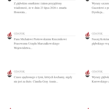
Z głębokim smutkiem i żalem przyjęliśmy
Wyrazy szczer
wiadomość, że w dniu 23 lipca 2026 r. zmarła
Gaczołowi z p
Honorata...
Dyrekcja...
GDAŃSK
GDAŃSK
Panu Michałowi Piotrowskiemu Rzecznikowi
Naszej Koleżan
Prasowemu Urzędu Marszałkowskiego
głębokiego wsp
Województwa...
GDAŃSK
GDAŃSK
Czasu spędzonego z tymi, których kochamy, nigdy
Wyrazy głębok
nie jest za dużo. Claudia Gray Annie...
Kurowskiego z