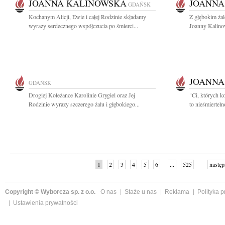
JOANNA KALINOWSKA
JOANNA
GDAŃSK
Kochanym Alicji, Ewie i całej Rodzinie składamy
Z głębokim ża
wyrazy serdecznego współczucia po śmierci...
Joanny Kalinow
JOANNA
GDAŃSK
Drogiej Koleżance Karolinie Grygiel oraz Jej
"Ci, których k
Rodzinie wyrazy szczerego żalu i głębokiego...
to nieśmiertel
1
2
3
4
5
6
...
525
następ
Copyright © Wyborcza sp. z o.o.
O nas
Staże u nas
Reklama
Polityka 
Ustawienia prywatności