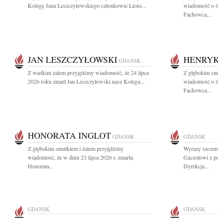
Kolegę Jana Leszczyłowskiego członkowie Lions...
wiadomość o ś
Fachowca,...
JAN LESZCZYŁOWSKI
HENRYK
GDAŃSK
Z wielkim żalem przyjęliśmy wiadomość, że 24 lipca
Z głębokim smu
2026 roku zmarł Jan Leszczyłowski nasz Kolega...
wiadomość o ś
Fachowca...
HONORATA INGLOT
GDAŃSK
GDAŃSK
Z głębokim smutkiem i żalem przyjęliśmy
Wyrazy szczer
wiadomość, że w dniu 23 lipca 2026 r. zmarła
Gaczołowi z p
Honorata...
Dyrekcja...
GDAŃSK
GDAŃSK