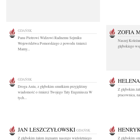
GDAŃSK
ZOFIA 
Panu Piotrowi Widzowi Radnemu Sejmiku
Naszej Koleża
Województwa Pomorskiego z powodu śmierci
głębokiego wspó
Mamy...
GDAŃSK
HELENA
Droga Aniu, z głębokim smutkiem przyjęliśmy
Z głębokim ża
wiadomość o śmierci Twojego Taty Eugeniusza W
pracownica, na
tych...
JAN LESZCZYŁOWSKI
HENRYK
GDAŃSK
Z głębokim żalem żegnamy naszego wieloletniego
Z głębokim smu