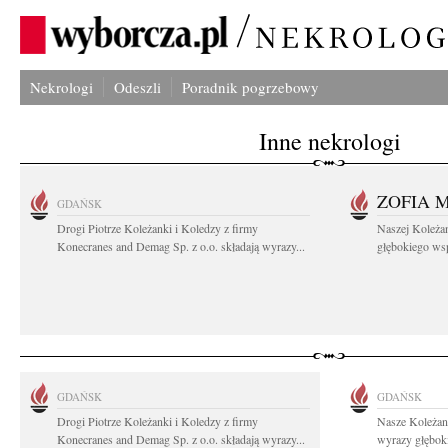
Nekrologi
Odeszli
Poradnik pogrzebowy
Inne nekrologi
ZOFIA 
GDAŃSK
Drogi Piotrze Koleżanki i Koledzy z firmy
Naszej Koleża
Konecranes and Demag Sp. z o.o. składają wyrazy...
głębokiego wspó
GDAŃSK
GDAŃSK
Drogi Piotrze Koleżanki i Koledzy z firmy
Nasze Koleżan
Konecranes and Demag Sp. z o.o. składają wyrazy...
wyrazy głęboki