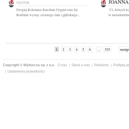
JOANNA
GDAŃSK
Drogiej Koleżance Karolinie Grygiel oraz Jej
"Ci, których k
Rodzinie wyrazy szczerego żalu i głębokiego...
to nieśmiertel
1
2
3
4
5
6
...
525
następ
Copyright © Wyborcza sp. z o.o.
O nas
Staże u nas
Reklama
Polityka 
Ustawienia prywatności