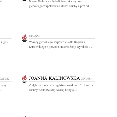
wi
Naszej Koleżance Izabeli Poraszka wyrazy
głębokiego współczucia i słowa otuchy z powodu...
GDAŃSK
, nigdy
Wyrazy głębokiego współczucia dla Bogdana
Kurowskiego z powodu śmierci Żony Dyrekcja i...
JOANNA KALINOWSKA
DAŃSK
GDAŃSK
ładamy
Z głębokim żalem przyjęliśmy wiadomość o śmierci
..
Joanny Kalinowskiej Naszej Drogiej...