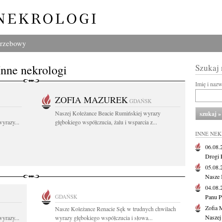
grzebowy
Inne nekrologi
Szukaj
Imię i naz
ZOFIA MAZUREK
GDAŃSK
Naszej Koleżance Beacie Rumińskiej wyrazy
yrazy...
głębokiego współczucia, żalu i wsparcia z...
INNE NE
06.08
Drogi P
05.08
Nasze 
04.08
GDAŃSK
Panu P
Zofia 
Nasze Koleżance Renacie Sęk w trudnych chwilach
Naszej
yrazy...
wyrazy głębokiego współczucia i słowa...