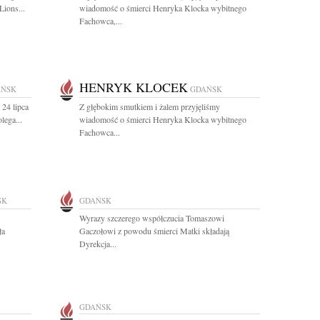
ions...
wiadomość o śmierci Henryka Klocka wybitnego
Fachowca,...
HENRYK KLOCEK
AŃSK
GDAŃSK
 24 lipca
Z głębokim smutkiem i żalem przyjęliśmy
lega...
wiadomość o śmierci Henryka Klocka wybitnego
Fachowca...
SK
GDAŃSK
Wyrazy szczerego współczucia Tomaszowi
ła
Gaczołowi z powodu śmierci Matki składają
Dyrekcja...
GDAŃSK