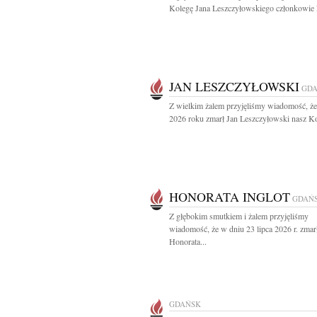
Kolegę Jana Leszczyłowskiego członkowie L
JAN LESZCZYŁOWSKI
GD
Z wielkim żalem przyjęliśmy wiadomość, że
2026 roku zmarł Jan Leszczyłowski nasz Ko
HONORATA INGLOT
GDAŃ
Z głębokim smutkiem i żalem przyjęliśmy
wiadomość, że w dniu 23 lipca 2026 r. zmar
Honorata...
GDAŃSK