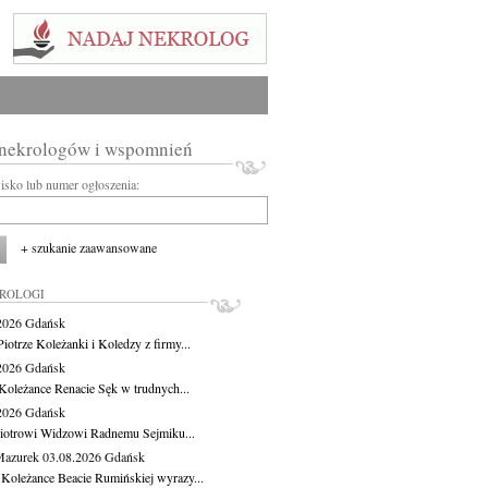
 nekrologów i wspomnień
wisko lub numer ogłoszenia:
+ szukanie zaawansowane
KROLOGI
.2026
Gdańsk
iotrze Koleżanki i Koledzy z firmy...
.2026
Gdańsk
Koleżance Renacie Sęk w trudnych...
.2026
Gdańsk
iotrowi Widzowi Radnemu Sejmiku...
Mazurek
03.08.2026
Gdańsk
 Koleżance Beacie Rumińskiej wyrazy...