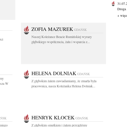
31.07
Droga 
+ więc
ZOFIA MAZUREK
GDAŃSK
Naszej Koleżance Beacie Rumińskiej wyrazy
ci
głębokiego współczucia, żalu i wsparcia z...
HELENA DOLNIAK
GDAŃSK
śmy
Z głębokim żalem zawiadamiamy, że zmarła była
usza W
pracownica, nasza Koleżanka Helena Dolniak...
HENRYK KLOCEK
AŃSK
GDAŃSK
tniego
Z głębokim smutkiem i żalem przyjęliśmy