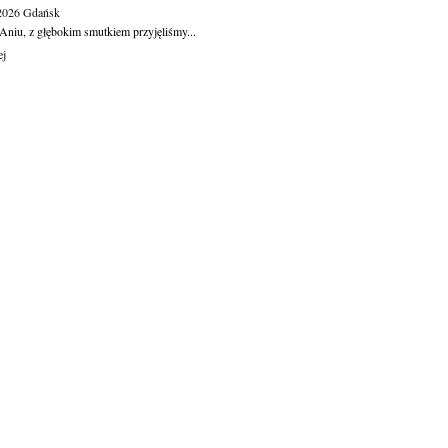
.2026
Gdańsk
Aniu, z głębokim smutkiem przyjęliśmy...
ej