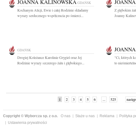
JOANNA KALINOWSKA
JOANNA
GDAŃSK
Kochanym Alicji, Ewie i całej Rodzinie składamy
Z głębokim ża
wyrazy serdecznego współczucia po śmierci...
Joanny Kalinow
JOANNA
GDAŃSK
Drogiej Koleżance Karolinie Grygiel oraz Jej
"Ci, których k
Rodzinie wyrazy szczerego żalu i głębokiego...
to nieśmiertel
1
2
3
4
5
6
...
525
następ
Copyright © Wyborcza sp. z o.o.
O nas
Staże u nas
Reklama
Polityka 
Ustawienia prywatności