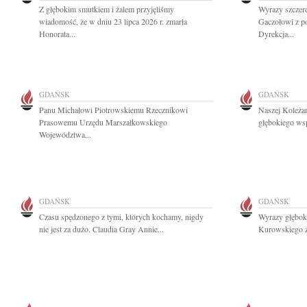
Z głębokim smutkiem i żalem przyjęliśmy
Wyrazy szczer
wiadomość, że w dniu 23 lipca 2026 r. zmarła
Gaczołowi z p
Honorata...
Dyrekcja...
GDAŃSK
GDAŃSK
Panu Michałowi Piotrowskiemu Rzecznikowi
Naszej Koleżan
Prasowemu Urzędu Marszałkowskiego
głębokiego wsp
Województwa...
GDAŃSK
GDAŃSK
Czasu spędzonego z tymi, których kochamy, nigdy
Wyrazy głębok
nie jest za dużo. Claudia Gray Annie...
Kurowskiego z