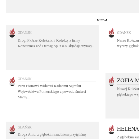
GDAŃSK
GDAŃSK
Drogi Piotrze Koleżanki i Koledzy z firmy
Nasze Koleżan
Konecranes and Demag Sp. z o.o. składają wyrazy...
wyrazy głęboki
GDAŃSK
ZOFIA 
Panu Piotrowi Widzowi Radnemu Sejmiku
Naszej Koleża
Województwa Pomorskiego z powodu śmierci
głębokiego wspó
Mamy...
GDAŃSK
HELENA
Droga Aniu, z głębokim smutkiem przyjęliśmy
Z głębokim ża