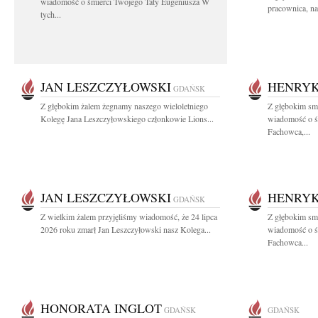
wiadomość o śmierci Twojego Taty Eugeniusza W
pracownica, na
tych...
JAN LESZCZYŁOWSKI
HENRYK
GDAŃSK
Z głębokim żalem żegnamy naszego wieloletniego
Z głębokim smu
Kolegę Jana Leszczyłowskiego członkowie Lions...
wiadomość o ś
Fachowca,...
JAN LESZCZYŁOWSKI
HENRYK
GDAŃSK
Z wielkim żalem przyjęliśmy wiadomość, że 24 lipca
Z głębokim smu
2026 roku zmarł Jan Leszczyłowski nasz Kolega...
wiadomość o ś
Fachowca...
HONORATA INGLOT
GDAŃSK
GDAŃSK