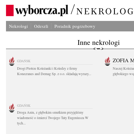
Nekrologi
Odeszli
Poradnik pogrzebowy
Inne nekrologi
ZOFIA 
GDAŃSK
Drogi Piotrze Koleżanki i Koledzy z firmy
Naszej Koleża
Konecranes and Demag Sp. z o.o. składają wyrazy...
głębokiego wspó
GDAŃSK
Droga Aniu, z głębokim smutkiem przyjęliśmy
wiadomość o śmierci Twojego Taty Eugeniusza W
tych...