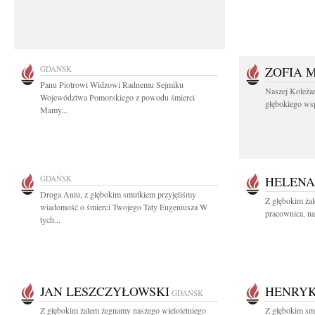
GDAŃSK
ZOFIA 
Panu Piotrowi Widzowi Radnemu Sejmiku
Naszej Koleża
Województwa Pomorskiego z powodu śmierci
głębokiego wspó
Mamy...
GDAŃSK
HELENA
Droga Aniu, z głębokim smutkiem przyjęliśmy
Z głębokim ża
wiadomość o śmierci Twojego Taty Eugeniusza W
pracownica, na
tych...
JAN LESZCZYŁOWSKI
HENRYK
GDAŃSK
Z głębokim żalem żegnamy naszego wieloletniego
Z głębokim smu