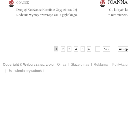
JOANNA
GDAŃSK
Drogiej Koleżance Karolinie Grygiel oraz Jej
"Ci, których k
Rodzinie wyrazy szczerego żalu i głębokiego...
to nieśmiertel
1
2
3
4
5
6
...
525
następ
Copyright © Wyborcza sp. z o.o.
O nas
Staże u nas
Reklama
Polityka 
Ustawienia prywatności