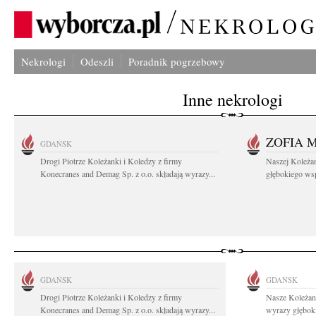
Nekrologi
Odeszli
Poradnik pogrzebowy
Inne nekrologi
ZOFIA 
GDAŃSK
Drogi Piotrze Koleżanki i Koledzy z firmy
Naszej Koleża
Konecranes and Demag Sp. z o.o. składają wyrazy...
głębokiego wspó
GDAŃSK
GDAŃSK
Drogi Piotrze Koleżanki i Koledzy z firmy
Nasze Koleżan
Konecranes and Demag Sp. z o.o. składają wyrazy...
wyrazy głęboki