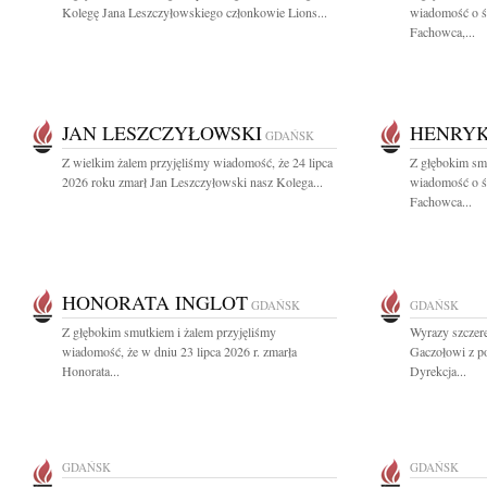
Kolegę Jana Leszczyłowskiego członkowie Lions...
wiadomość o ś
Fachowca,...
JAN LESZCZYŁOWSKI
HENRYK
GDAŃSK
Z wielkim żalem przyjęliśmy wiadomość, że 24 lipca
Z głębokim smu
2026 roku zmarł Jan Leszczyłowski nasz Kolega...
wiadomość o ś
Fachowca...
HONORATA INGLOT
GDAŃSK
GDAŃSK
Z głębokim smutkiem i żalem przyjęliśmy
Wyrazy szczer
wiadomość, że w dniu 23 lipca 2026 r. zmarła
Gaczołowi z p
Honorata...
Dyrekcja...
GDAŃSK
GDAŃSK