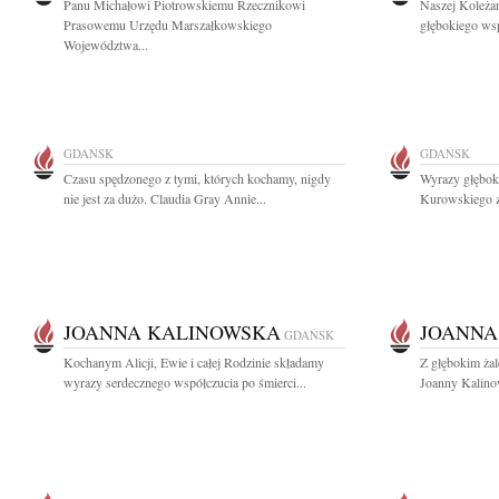
Panu Michałowi Piotrowskiemu Rzecznikowi
Naszej Koleżan
Prasowemu Urzędu Marszałkowskiego
głębokiego wsp
Województwa...
GDAŃSK
GDAŃSK
Czasu spędzonego z tymi, których kochamy, nigdy
Wyrazy głębok
nie jest za dużo. Claudia Gray Annie...
Kurowskiego z
JOANNA KALINOWSKA
JOANNA
GDAŃSK
Kochanym Alicji, Ewie i całej Rodzinie składamy
Z głębokim ża
wyrazy serdecznego współczucia po śmierci...
Joanny Kalinow