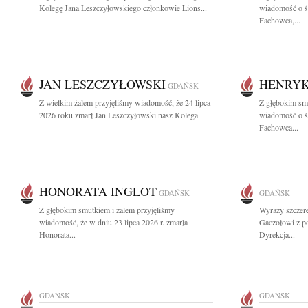
Kolegę Jana Leszczyłowskiego członkowie Lions...
wiadomość o ś
Fachowca,...
JAN LESZCZYŁOWSKI
HENRYK
GDAŃSK
Z wielkim żalem przyjęliśmy wiadomość, że 24 lipca
Z głębokim smu
2026 roku zmarł Jan Leszczyłowski nasz Kolega...
wiadomość o ś
Fachowca...
HONORATA INGLOT
GDAŃSK
GDAŃSK
Z głębokim smutkiem i żalem przyjęliśmy
Wyrazy szczer
wiadomość, że w dniu 23 lipca 2026 r. zmarła
Gaczołowi z p
Honorata...
Dyrekcja...
GDAŃSK
GDAŃSK