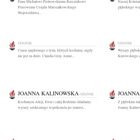
Panu Michałowi Piotrowskiemu Rzecznikowi
Naszej Koleżan
Prasowemu Urzędu Marszałkowskiego
głębokiego wsp
Województwa...
GDAŃSK
GDAŃSK
Czasu spędzonego z tymi, których kochamy, nigdy
Wyrazy głębok
nie jest za dużo. Claudia Gray Annie...
Kurowskiego z
JOANNA KALINOWSKA
JOANNA
GDAŃSK
Kochanym Alicji, Ewie i całej Rodzinie składamy
Z głębokim ża
wyrazy serdecznego współczucia po śmierci...
Joanny Kalinow