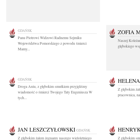
GDAŃSK
ZOFIA 
Panu Piotrowi Widzowi Radnemu Sejmiku
Naszej Koleża
Województwa Pomorskiego z powodu śmierci
głębokiego wspó
Mamy...
GDAŃSK
HELENA
Droga Aniu, z głębokim smutkiem przyjęliśmy
Z głębokim ża
wiadomość o śmierci Twojego Taty Eugeniusza W
pracownica, na
tych...
JAN LESZCZYŁOWSKI
HENRYK
GDAŃSK
Z głębokim żalem żegnamy naszego wieloletniego
Z głębokim smu