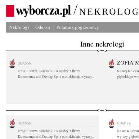
Nekrologi
Odeszli
Poradnik pogrzebowy
Inne nekrologi
ZOFIA 
GDAŃSK
Drogi Piotrze Koleżanki i Koledzy z firmy
Naszej Koleża
Konecranes and Demag Sp. z o.o. składają wyrazy...
głębokiego wspó
GDAŃSK
GDAŃSK
Drogi Piotrze Koleżanki i Koledzy z firmy
Nasze Koleżan
Konecranes and Demag Sp. z o.o. składają wyrazy...
wyrazy głęboki