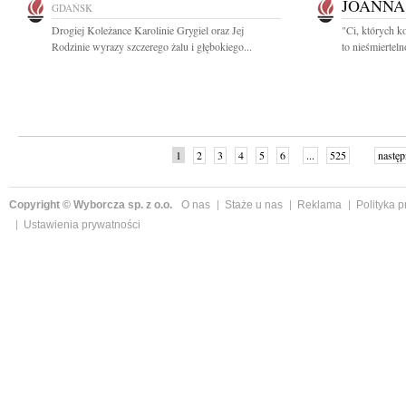
JOANNA
GDAŃSK
Drogiej Koleżance Karolinie Grygiel oraz Jej
"Ci, których k
Rodzinie wyrazy szczerego żalu i głębokiego...
to nieśmiertel
1
2
3
4
5
6
...
525
następ
Copyright © Wyborcza sp. z o.o.
O nas
Staże u nas
Reklama
Polityka 
Ustawienia prywatności