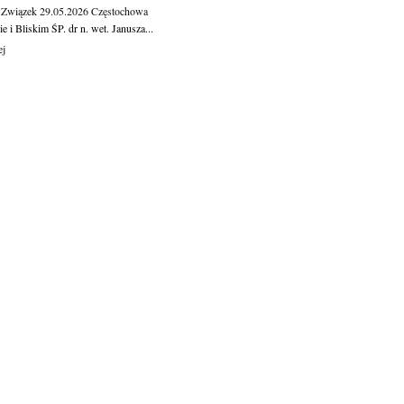
 Związek
29.05.2026
Częstochowa
e i Bliskim ŚP. dr n. wet. Janusza...
ej