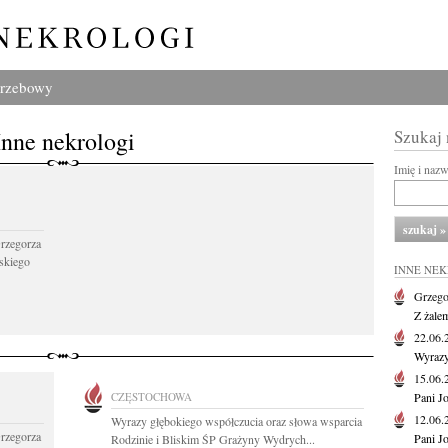
grzebowy
Inne nekrologi
Szukaj
Imię i naz
Grzegorza
skiego
INNE NE
Grzego
Z żale
22.06
Wyrazy
15.06
CZĘSTOCHOWA
Pani J
12.06
Wyrazy głębokiego współczucia oraz słowa wsparcia
Grzegorza
Pani J
Rodzinie i Bliskim ŚP Grażyny Wydrych...