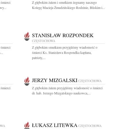
 śmierci
Z głębokim żalem i smutkiem żegnamy naszego
wy...
Kolegę Macieja Żmudzińskiego Rodzinie, Bliskim i...
STANISŁAW ROZPONDEK
CZĘSTOCHOWA
 śmierci
Z głębokim smutkiem przyjęliśmy wiadomość o
...
śmierci Ks. Stanisława Rospondka kapłana,
patrioty,...
JERZY MIZGALSKI
CZĘSTOCHOWA
 śmierci
Z głębokim żalem przyjęliśmy wiadomość o śmierci
dr. hab. Jerzego Mizgalskiego naukowca,...
ŁUKASZ LITEWKA
OWA
CZĘSTOCHOWA