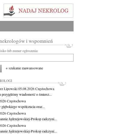
 nekrologów i wspomnień
wisko lub numer ogłoszenia:
+ szukanie zaawansowane
KROLOGI
rz Lipowski
05.08.2026
Częstochowa
m przyjęliśmy wiadomość o śmierci...
.2026
Częstochowa
 głębokiego współczucia oraz...
.2026
Częstochowa
oannie Jędrzejowskiej-Prokop radczyni...
.2026
Częstochowa
oannie Jędrzejowskiej-Prokop radczyni...