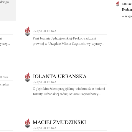
skiego
Janusz
Rodzini
+ więc
CZĘSTOCHOWA
ni
Pani Joannie Jędrzejowskiej-Prokop radczyni
razy...
prawnej w Urzędzie Miasta Częstochowy wyrazy...
JOLANTA URBAŃSKA
HOWA
CZĘSTOCHOWA
wiązka
Z głębokim żalem przyjęliśmy wiadomość o śmierci
Jolanty Urbańskiej radnej Miasta Częstochowy...
MACIEJ ŻMUDZIŃSKI
CZĘSTOCHOWA