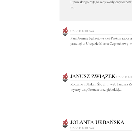
Lipowskiego byłego wojewody częstochow
w...
CZĘSTOCHOWA
Pani Joannie Jędrzejowskiej-Prokop radczy
prawnej w Urzędzie Miasta Częstochowy wy
JANUSZ ZWIĄZEK
CZĘSTOC
Rodzinie i Bliskim ŚP. dr n. wet. Janusza Z
wyrazy współczucia oraz głębokiej...
JOLANTA URBAŃSKA
CZĘSTOCHOWA