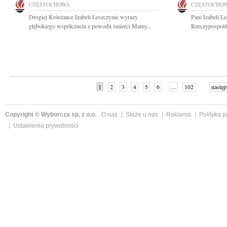
CZĘSTOCHOWA
CZĘSTOCHO
Drogiej Koleżance Izabeli Leszczynie wyrazy
Pani Izabeli L
głębokiego współczucia z powodu śmierci Mamy...
Rzeczypospolit
1
2
3
4
5
6
...
102
następ
Copyright © Wyborcza sp. z o.o.
O nas
Staże u nas
Reklama
Polityka 
Ustawienia prywatności