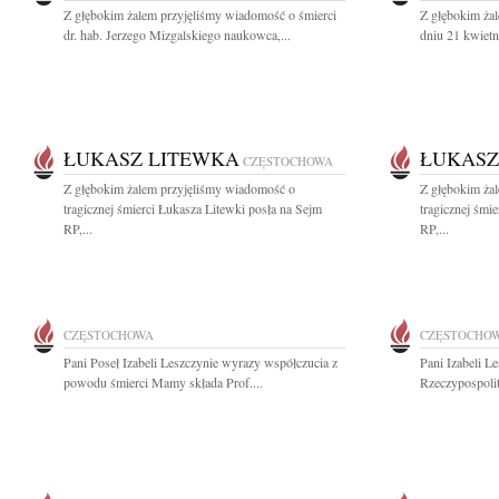
Z głębokim żalem przyjęliśmy wiadomość o śmierci
Z głębokim ża
dr. hab. Jerzego Mizgalskiego naukowca,...
dniu 21 kwietn
ŁUKASZ LITEWKA
ŁUKASZ
CZĘSTOCHOWA
Z głębokim żalem przyjęliśmy wiadomość o
Z głębokim ża
tragicznej śmierci Łukasza Litewki posła na Sejm
tragicznej śmi
RP,...
RP,...
CZĘSTOCHOWA
CZĘSTOCHO
Pani Poseł Izabeli Leszczynie wyrazy współczucia z
Pani Izabeli L
powodu śmierci Mamy składa Prof....
Rzeczypospolit