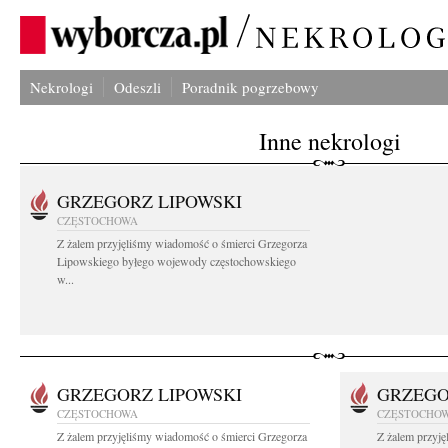
Nekrologi
Odeszli
Poradnik pogrzebowy
Inne nekrologi
GRZEGORZ LIPOWSKI
CZĘSTOCHOWA
Z żalem przyjęliśmy wiadomość o śmierci Grzegorza
Lipowskiego byłego wojewody częstochowskiego
w...
GRZEGORZ LIPOWSKI
GRZEGO
CZĘSTOCHOWA
CZĘSTOCHO
Z żalem przyjęliśmy wiadomość o śmierci Grzegorza
Z żalem przyj