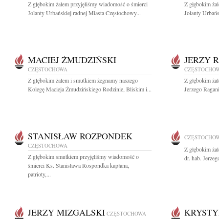
Z głębokim żalem przyjęliśmy wiadomość o śmierci
Z głębokim ża
Jolanty Urbańskiej radnej Miasta Częstochowy...
Jolanty Urbańs
MACIEJ ŻMUDZIŃSKI
JERZY 
CZĘSTOCHOWA
CZĘSTOCHO
Z głębokim żalem i smutkiem żegnamy naszego
Z głębokim ża
Kolegę Macieja Żmudzińskiego Rodzinie, Bliskim i...
Jerzego Ragani
STANISŁAW ROZPONDEK
CZĘSTOCHO
CZĘSTOCHOWA
Z głębokim ża
Z głębokim smutkiem przyjęliśmy wiadomość o
dr. hab. Jerze
śmierci Ks. Stanisława Rospondka kapłana,
patrioty,...
JERZY MIZGALSKI
KRYSTY
CZĘSTOCHOWA