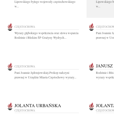
Lipowskiego byłego wojewody częstochowskiego
Lipowskiego b
w...
w...
CZĘSTOCHOWA
CZĘSTOCHO
Wyrazy głębokiego współczucia oraz słowa wsparcia
Pani Joannie J
Rodzinie i Bliskim ŚP Grażyny Wydrych...
prawnej w Urz
JANUSZ
CZĘSTOCHOWA
Pani Joannie Jędrzejowskiej-Prokop radczyni
Rodzinie i Bli
prawnej w Urzędzie Miasta Częstochowy wyrazy...
wyrazy współcz
JOLANTA URBAŃSKA
JOLANT
CZĘSTOCHOWA
CZĘSTOCHO