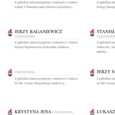
Z głębokim żalem przyjęliśmy wiadomość o śmierci
Z głębokim ża
Jolanty Urbańskiej radnej Miasta Częstochowy...
Kolegę Macieja
JERZY RAGANIEWICZ
STANIS
CZĘSTOCHOWA
CZĘSTOCHO
Z głębokim żalem przyjęliśmy wiadomość o śmierci
Z głębokim sm
Jerzego Raganiewicza społecznika, działacza...
śmierci Ks. St
patrioty,...
JERZY 
CZĘSTOCHOWA
Z głębokim żalem przyjęliśmy wiadomość o śmierci
Z głębokim ża
dr. hab. Jerzego Mizgalskiego naukowca,...
dr. hab. Jerze
KRYSTYNA JENA
ŁUKASZ
CZĘSTOCHOWA