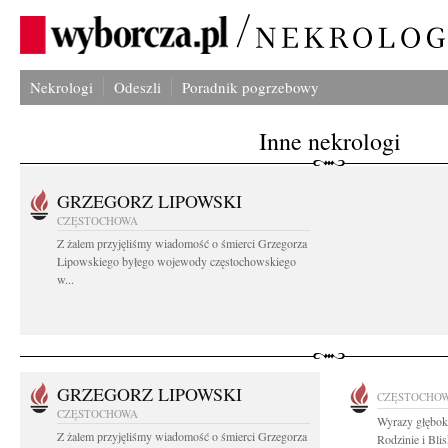
Nekrologi
Odeszli
Poradnik pogrzebowy
Inne nekrologi
GRZEGORZ LIPOWSKI
CZĘSTOCHOWA
Z żalem przyjęliśmy wiadomość o śmierci Grzegorza
Lipowskiego byłego wojewody częstochowskiego
w...
GRZEGORZ LIPOWSKI
CZĘSTOCHO
CZĘSTOCHOWA
Wyrazy głębok
Z żalem przyjęliśmy wiadomość o śmierci Grzegorza
Rodzinie i Bl