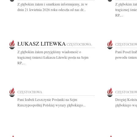
Z głębokim żalem i smutkiem informujemy, że w
Z głębokim ża
dniu 21 kwietnia 2026 roku odeszła od nas dr...
tragicznej śmi
RP,...
ŁUKASZ LITEWKA
CZĘSTOCHOWA
CZĘSTOCHO
Z głębokim żalem przyjęliśmy wiadomość o
Pani Poseł Iza
tragicznej śmierci Łukasza Litewki posła na Sejm
powodu śmierc
RP,...
CZĘSTOCHOWA
CZĘSTOCHO
Pani Izabeli Leszczynie Posłanki na Sejm
Drogiej Koleża
Rzeczypospolitej Polskiej wyrazy głębokiego...
głębokiego ws