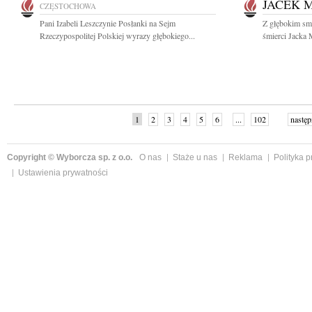
JACEK 
CZĘSTOCHOWA
Pani Izabeli Leszczynie Posłanki na Sejm
Z głębokim sm
Rzeczypospolitej Polskiej wyrazy głębokiego...
śmierci Jacka 
1
2
3
4
5
6
...
102
następ
Copyright © Wyborcza sp. z o.o.
O nas
Staże u nas
Reklama
Polityka 
Ustawienia prywatności