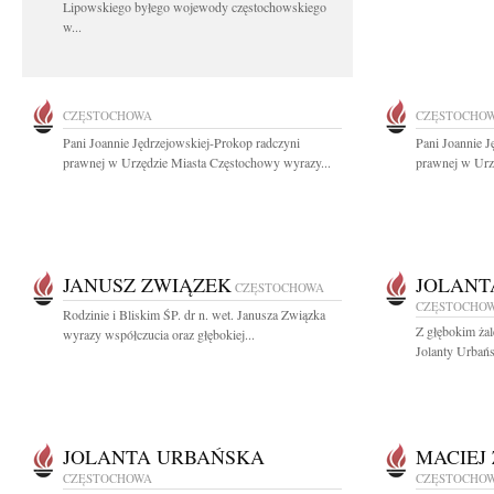
Lipowskiego byłego wojewody częstochowskiego
w...
CZĘSTOCHOWA
CZĘSTOCHO
Pani Joannie Jędrzejowskiej-Prokop radczyni
Pani Joannie J
prawnej w Urzędzie Miasta Częstochowy wyrazy...
prawnej w Urz
JANUSZ ZWIĄZEK
JOLANT
CZĘSTOCHOWA
CZĘSTOCHO
Rodzinie i Bliskim ŚP. dr n. wet. Janusza Związka
Z głębokim ża
wyrazy współczucia oraz głębokiej...
Jolanty Urbańs
JOLANTA URBAŃSKA
MACIEJ
CZĘSTOCHOWA
CZĘSTOCHO