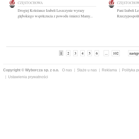
CZĘSTOCHOWA
CZĘSTOCHO
Drogiej Koleżance Izabeli Leszczynie wyrazy
Pani Izabeli L
głębokiego współczucia z powodu śmierci Mamy...
Rzeczypospolit
1
2
3
4
5
6
...
102
następ
Copyright © Wyborcza sp. z o.o.
O nas
Staże u nas
Reklama
Polityka 
Ustawienia prywatności