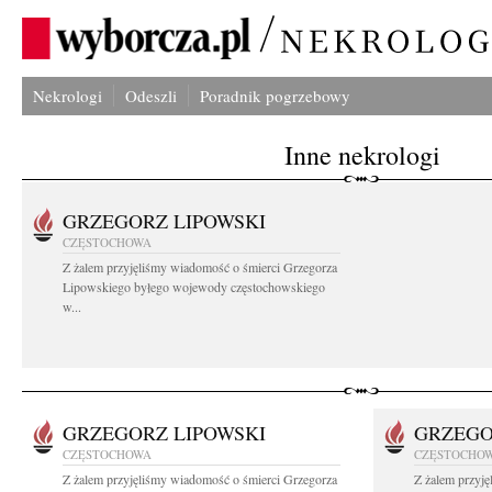
Nekrologi
Odeszli
Poradnik pogrzebowy
Inne nekrologi
GRZEGORZ LIPOWSKI
CZĘSTOCHOWA
Z żalem przyjęliśmy wiadomość o śmierci Grzegorza
Lipowskiego byłego wojewody częstochowskiego
w...
GRZEGORZ LIPOWSKI
GRZEGO
CZĘSTOCHOWA
CZĘSTOCHO
Z żalem przyjęliśmy wiadomość o śmierci Grzegorza
Z żalem przyj