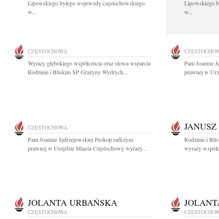
Lipowskiego byłego wojewody częstochowskiego
Lipowskiego b
w...
w...
CZĘSTOCHOWA
CZĘSTOCHO
Wyrazy głębokiego współczucia oraz słowa wsparcia
Pani Joannie J
Rodzinie i Bliskim ŚP Grażyny Wydrych...
prawnej w Urz
JANUSZ
CZĘSTOCHOWA
Pani Joannie Jędrzejowskiej-Prokop radczyni
Rodzinie i Bli
prawnej w Urzędzie Miasta Częstochowy wyrazy...
wyrazy współcz
JOLANTA URBAŃSKA
JOLANT
CZĘSTOCHOWA
CZĘSTOCHO