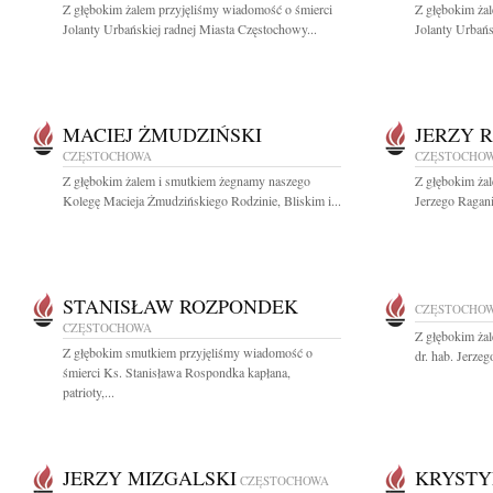
Z głębokim żalem przyjęliśmy wiadomość o śmierci
Z głębokim ża
Jolanty Urbańskiej radnej Miasta Częstochowy...
Jolanty Urbańs
MACIEJ ŻMUDZIŃSKI
JERZY 
CZĘSTOCHOWA
CZĘSTOCHO
Z głębokim żalem i smutkiem żegnamy naszego
Z głębokim ża
Kolegę Macieja Żmudzińskiego Rodzinie, Bliskim i...
Jerzego Ragani
STANISŁAW ROZPONDEK
CZĘSTOCHO
CZĘSTOCHOWA
Z głębokim ża
Z głębokim smutkiem przyjęliśmy wiadomość o
dr. hab. Jerze
śmierci Ks. Stanisława Rospondka kapłana,
patrioty,...
JERZY MIZGALSKI
KRYSTY
CZĘSTOCHOWA