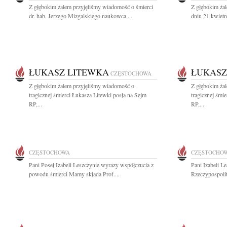
Z głębokim żalem przyjęliśmy wiadomość o śmierci
Z głębokim ża
dr. hab. Jerzego Mizgalskiego naukowca,...
dniu 21 kwietn
ŁUKASZ LITEWKA
ŁUKASZ
CZĘSTOCHOWA
Z głębokim żalem przyjęliśmy wiadomość o
Z głębokim ża
tragicznej śmierci Łukasza Litewki posła na Sejm
tragicznej śmi
RP,...
RP,...
CZĘSTOCHOWA
CZĘSTOCHO
Pani Poseł Izabeli Leszczynie wyrazy współczucia z
Pani Izabeli L
powodu śmierci Mamy składa Prof....
Rzeczypospolit