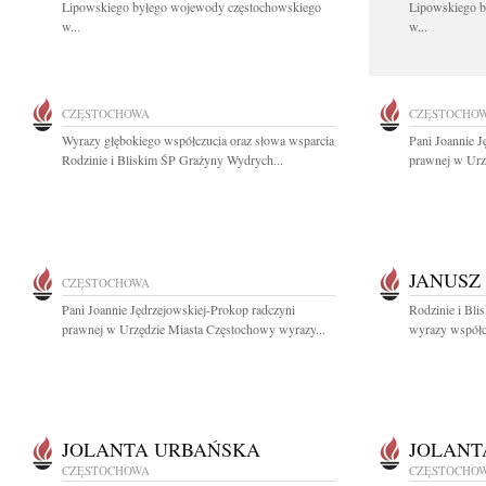
Lipowskiego byłego wojewody częstochowskiego
Lipowskiego b
w...
w...
CZĘSTOCHOWA
CZĘSTOCHO
Wyrazy głębokiego współczucia oraz słowa wsparcia
Pani Joannie J
Rodzinie i Bliskim ŚP Grażyny Wydrych...
prawnej w Urz
JANUSZ
CZĘSTOCHOWA
Pani Joannie Jędrzejowskiej-Prokop radczyni
Rodzinie i Bli
prawnej w Urzędzie Miasta Częstochowy wyrazy...
wyrazy współcz
JOLANTA URBAŃSKA
JOLANT
CZĘSTOCHOWA
CZĘSTOCHO