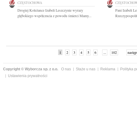
CZĘSTOCHOWA
CZĘSTOCHO
Drogiej Koleżance Izabeli Leszczynie wyrazy
Pani Izabeli L
głębokiego współczucia z powodu śmierci Mamy...
Rzeczypospolit
1
2
3
4
5
6
...
102
następ
Copyright © Wyborcza sp. z o.o.
O nas
Staże u nas
Reklama
Polityka 
Ustawienia prywatności