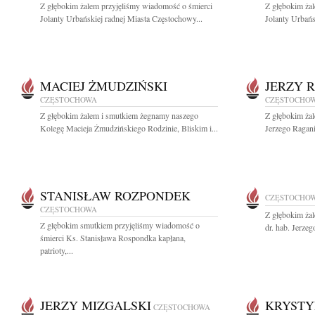
Z głębokim żalem przyjęliśmy wiadomość o śmierci
Z głębokim ża
Jolanty Urbańskiej radnej Miasta Częstochowy...
Jolanty Urbańs
MACIEJ ŻMUDZIŃSKI
JERZY 
CZĘSTOCHOWA
CZĘSTOCHO
Z głębokim żalem i smutkiem żegnamy naszego
Z głębokim ża
Kolegę Macieja Żmudzińskiego Rodzinie, Bliskim i...
Jerzego Ragani
STANISŁAW ROZPONDEK
CZĘSTOCHO
CZĘSTOCHOWA
Z głębokim ża
Z głębokim smutkiem przyjęliśmy wiadomość o
dr. hab. Jerze
śmierci Ks. Stanisława Rospondka kapłana,
patrioty,...
JERZY MIZGALSKI
KRYSTY
CZĘSTOCHOWA