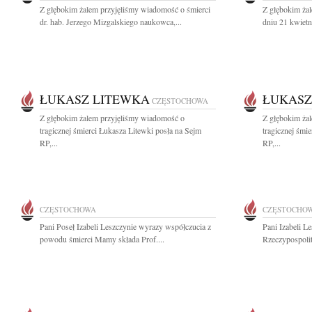
Z głębokim żalem przyjęliśmy wiadomość o śmierci
Z głębokim ża
dr. hab. Jerzego Mizgalskiego naukowca,...
dniu 21 kwietn
ŁUKASZ LITEWKA
ŁUKASZ
CZĘSTOCHOWA
Z głębokim żalem przyjęliśmy wiadomość o
Z głębokim ża
tragicznej śmierci Łukasza Litewki posła na Sejm
tragicznej śmi
RP,...
RP,...
CZĘSTOCHOWA
CZĘSTOCHO
Pani Poseł Izabeli Leszczynie wyrazy współczucia z
Pani Izabeli L
powodu śmierci Mamy składa Prof....
Rzeczypospolit