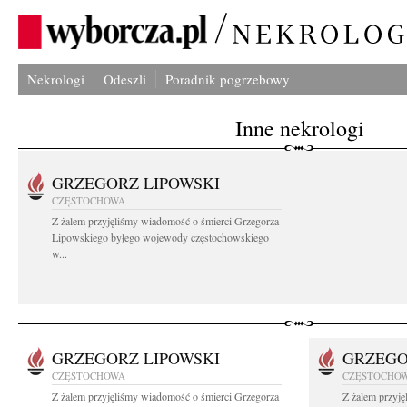
Nekrologi
Odeszli
Poradnik pogrzebowy
Inne nekrologi
GRZEGORZ LIPOWSKI
CZĘSTOCHOWA
Z żalem przyjęliśmy wiadomość o śmierci Grzegorza
Lipowskiego byłego wojewody częstochowskiego
w...
GRZEGORZ LIPOWSKI
GRZEGO
CZĘSTOCHOWA
CZĘSTOCHO
Z żalem przyjęliśmy wiadomość o śmierci Grzegorza
Z żalem przyj