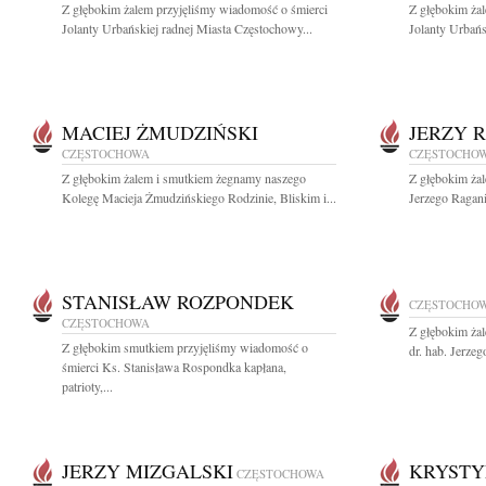
Z głębokim żalem przyjęliśmy wiadomość o śmierci
Z głębokim ża
Jolanty Urbańskiej radnej Miasta Częstochowy...
Jolanty Urbańs
MACIEJ ŻMUDZIŃSKI
JERZY 
CZĘSTOCHOWA
CZĘSTOCHO
Z głębokim żalem i smutkiem żegnamy naszego
Z głębokim ża
Kolegę Macieja Żmudzińskiego Rodzinie, Bliskim i...
Jerzego Ragani
STANISŁAW ROZPONDEK
CZĘSTOCHO
CZĘSTOCHOWA
Z głębokim ża
Z głębokim smutkiem przyjęliśmy wiadomość o
dr. hab. Jerze
śmierci Ks. Stanisława Rospondka kapłana,
patrioty,...
JERZY MIZGALSKI
KRYSTY
CZĘSTOCHOWA