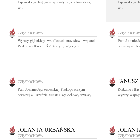
Lipowskiego byłego wojewody częstochowskiego
Lipowskiego b
w...
w...
CZĘSTOCHOWA
CZĘSTOCHO
Wyrazy głębokiego współczucia oraz słowa wsparcia
Pani Joannie J
Rodzinie i Bliskim ŚP Grażyny Wydrych...
prawnej w Urz
JANUSZ
CZĘSTOCHOWA
Pani Joannie Jędrzejowskiej-Prokop radczyni
Rodzinie i Bli
prawnej w Urzędzie Miasta Częstochowy wyrazy...
wyrazy współcz
JOLANTA URBAŃSKA
JOLANT
CZĘSTOCHOWA
CZĘSTOCHO