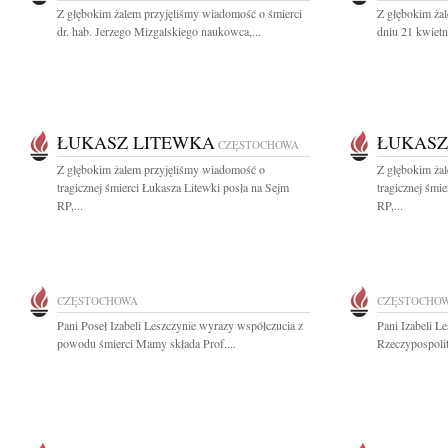
Z głębokim żalem przyjęliśmy wiadomość o śmierci
Z głębokim ża
dr. hab. Jerzego Mizgalskiego naukowca,...
dniu 21 kwietn
ŁUKASZ LITEWKA
ŁUKASZ
CZĘSTOCHOWA
Z głębokim żalem przyjęliśmy wiadomość o
Z głębokim ża
tragicznej śmierci Łukasza Litewki posła na Sejm
tragicznej śmi
RP,...
RP,...
CZĘSTOCHOWA
CZĘSTOCHO
Pani Poseł Izabeli Leszczynie wyrazy współczucia z
Pani Izabeli L
powodu śmierci Mamy składa Prof....
Rzeczypospolit