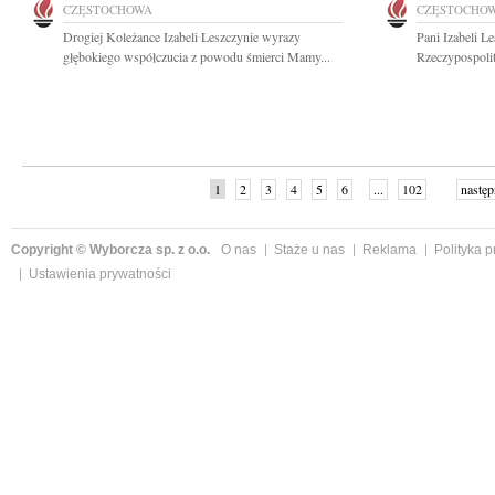
CZĘSTOCHOWA
CZĘSTOCHO
Drogiej Koleżance Izabeli Leszczynie wyrazy
Pani Izabeli L
głębokiego współczucia z powodu śmierci Mamy...
Rzeczypospolit
1
2
3
4
5
6
...
102
następ
Copyright © Wyborcza sp. z o.o.
O nas
Staże u nas
Reklama
Polityka 
Ustawienia prywatności