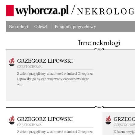
Nekrologi
Odeszli
Poradnik pogrzebowy
Inne nekrologi
GRZEGORZ LIPOWSKI
CZĘSTOCHOWA
Z żalem przyjęliśmy wiadomość o śmierci Grzegorza
Lipowskiego byłego wojewody częstochowskiego
w...
GRZEGORZ LIPOWSKI
GRZEGO
CZĘSTOCHOWA
CZĘSTOCHO
Z żalem przyjęliśmy wiadomość o śmierci Grzegorza
Z żalem przyj