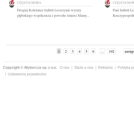
CZĘSTOCHOWA
CZĘSTOCHO
Drogiej Koleżance Izabeli Leszczynie wyrazy
Pani Izabeli L
głębokiego współczucia z powodu śmierci Mamy...
Rzeczypospolit
1
2
3
4
5
6
...
102
następ
Copyright © Wyborcza sp. z o.o.
O nas
Staże u nas
Reklama
Polityka 
Ustawienia prywatności