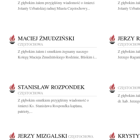
Z głębokim żalem przyjęliśmy wiadomość o śmierci
Z głębokim ża
Jolanty Urbańskiej radnej Miasta Częstochowy...
Jolanty Urbańs
MACIEJ ŻMUDZIŃSKI
JERZY 
CZĘSTOCHOWA
CZĘSTOCHO
Z głębokim żalem i smutkiem żegnamy naszego
Z głębokim ża
Kolegę Macieja Żmudzińskiego Rodzinie, Bliskim i...
Jerzego Ragani
STANISŁAW ROZPONDEK
CZĘSTOCHO
CZĘSTOCHOWA
Z głębokim ża
Z głębokim smutkiem przyjęliśmy wiadomość o
dr. hab. Jerze
śmierci Ks. Stanisława Rospondka kapłana,
patrioty,...
JERZY MIZGALSKI
KRYSTY
CZĘSTOCHOWA