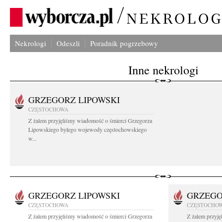
Nekrologi
Odeszli
Poradnik pogrzebowy
Inne nekrologi
GRZEGORZ LIPOWSKI
CZĘSTOCHOWA
Z żalem przyjęliśmy wiadomość o śmierci Grzegorza
Lipowskiego byłego wojewody częstochowskiego
w...
GRZEGORZ LIPOWSKI
GRZEGO
CZĘSTOCHOWA
CZĘSTOCHO
Z żalem przyjęliśmy wiadomość o śmierci Grzegorza
Z żalem przyj