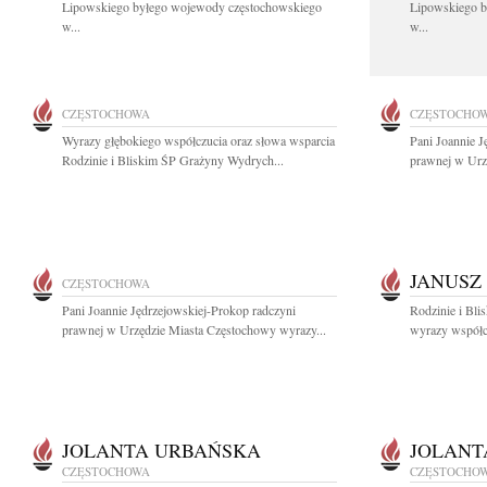
Lipowskiego byłego wojewody częstochowskiego
Lipowskiego b
w...
w...
CZĘSTOCHOWA
CZĘSTOCHO
Wyrazy głębokiego współczucia oraz słowa wsparcia
Pani Joannie J
Rodzinie i Bliskim ŚP Grażyny Wydrych...
prawnej w Urz
JANUSZ
CZĘSTOCHOWA
Pani Joannie Jędrzejowskiej-Prokop radczyni
Rodzinie i Bli
prawnej w Urzędzie Miasta Częstochowy wyrazy...
wyrazy współcz
JOLANTA URBAŃSKA
JOLANT
CZĘSTOCHOWA
CZĘSTOCHO