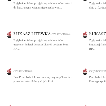
Z głębokim żalem przyjęliśmy wiadomość o śmierci
Z głębokim ża
dr. hab. Jerzego Mizgalskiego naukowca,...
dniu 21 kwietn
ŁUKASZ LITEWKA
ŁUKASZ
CZĘSTOCHOWA
Z głębokim żalem przyjęliśmy wiadomość o
Z głębokim ża
tragicznej śmierci Łukasza Litewki posła na Sejm
tragicznej śmi
RP,...
RP,...
CZĘSTOCHOWA
CZĘSTOCHO
Pani Poseł Izabeli Leszczynie wyrazy współczucia z
Pani Izabeli L
powodu śmierci Mamy składa Prof....
Rzeczypospolit