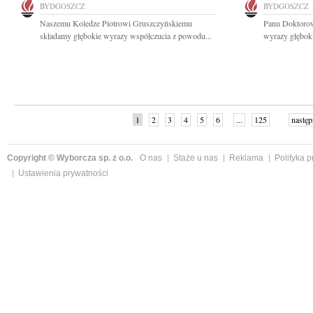
BYDGOSZCZ
BYDGOSZCZ
Naszemu Koledze Piotrowi Gruszczyńskiemu
Panu Doktoro
składamy głębokie wyrazy współczucia z powodu...
wyrazy głęboki
1
2
3
4
5
6
...
125
następ
Copyright © Wyborcza sp. z o.o.
O nas
Staże u nas
Reklama
Polityka 
Ustawienia prywatności