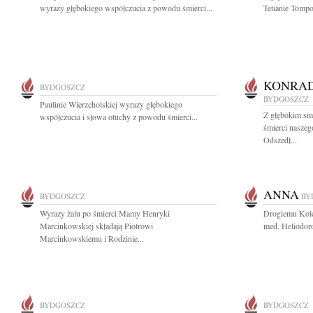
wyrazy głębokiego współczucia z powodu śmierci...
Tetianie Tompo
KONRAD
BYDGOSZCZ
BYDGOSZCZ
Paulinie Wierzcholskiej wyrazy głębokiego
Z głębokim sm
współczucia i słowa otuchy z powodu śmierci...
śmierci nasze
Odszedł...
ANNA
BYDGOSZCZ
BY
Wyrazy żalu po śmierci Mamy Henryki
Drogiemu Koled
Marcinkowskiej składają Piotrowi
med. Heliodor
Marcinkowskiemu i Rodzinie...
BYDGOSZCZ
BYDGOSZCZ