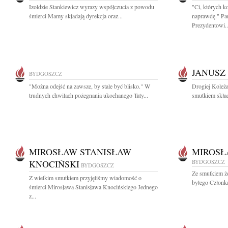
Izoldzie Stankiewicz wyrazy współczucia z powodu
"Ci, których k
śmierci Mamy składają dyrekcja oraz...
naprawdę." Pa
Prezydentowi..
JANUSZ
BYDGOSZCZ
"Można odejść na zawsze, by stale być blisko." W
Drogiej Koleża
trudnych chwilach pożegnania ukochanego Taty...
smutkiem skład
MIROSŁAW STANISŁAW
MIROSŁ
KNOCIŃSKI
BYDGOSZCZ
BYDGOSZCZ
Ze smutkiem ż
Z wielkim smutkiem przyjęliśmy wiadomość o
byłego Członk
śmierci Mirosława Stanisława Knocińskiego Jednego
z...