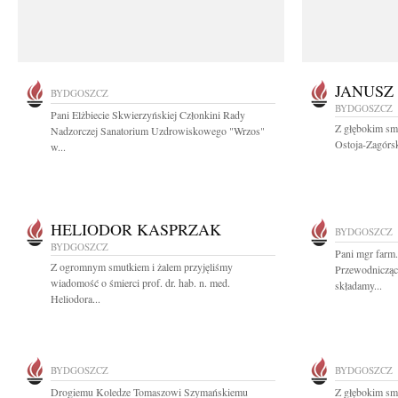
JANUSZ
BYDGOSZCZ
BYDGOSZCZ
Pani Elżbiecie Skwierzyńskiej Członkini Rady
Z głębokim smu
Nadzorczej Sanatorium Uzdrowiskowego "Wrzos"
Ostoja-Zagórsk
w...
HELIODOR KASPRZAK
BYDGOSZCZ
BYDGOSZCZ
Pani mgr farm.
Z ogromnym smutkiem i żalem przyjęliśmy
Przewodnicząc
wiadomość o śmierci prof. dr. hab. n. med.
składamy...
Heliodora...
BYDGOSZCZ
BYDGOSZCZ
Drogiemu Koledze Tomaszowi Szymańskiemu
Z głębokim sm