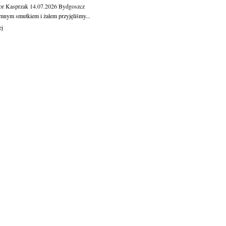
or Kasprzak
14.07.2026
Bydgoszcz
mnym smutkiem i żalem przyjęliśmy...
ej