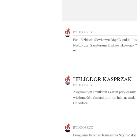
BYDGOSZCZ
Pani Elżbiecie Skwierzyńskiej Członkini R
Nadzorczej Sanatorium Uzdrowiskowego "
w...
HELIODOR KASPRZAK
BYDGOSZCZ
Z ogromnym smutkiem i żalem przyjęliśmy
wiadomość o śmierci prof. dr. hab. n. med.
Heliodora...
BYDGOSZCZ
Drogiemu Koledze Tomaszowi Szymański