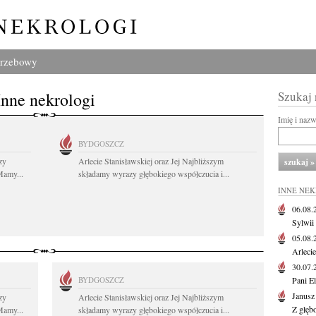
grzebowy
Inne nekrologi
Szukaj
Imię i naz
BYDGOSZCZ
zy
Arlecie Stanisławskiej oraz Jej Najbliższym
Mamy...
składamy wyrazy głębokiego współczucia i...
INNE NE
06.08
Sylwii
05.08
Arlecie
30.07
BYDGOSZCZ
Pani El
Janusz
zy
Arlecie Stanisławskiej oraz Jej Najbliższym
Z głęb
Mamy...
składamy wyrazy głębokiego współczucia i...