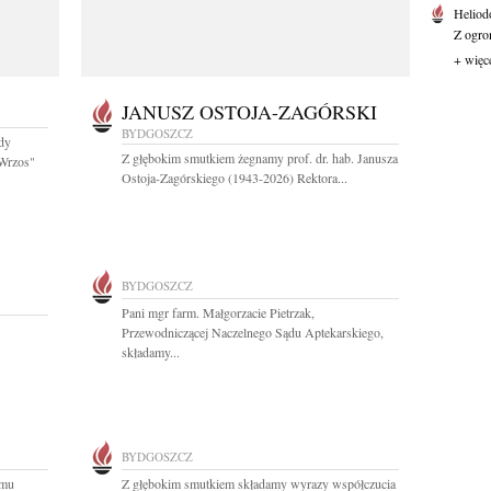
Heliod
Z ogro
+ więc
JANUSZ OSTOJA-ZAGÓRSKI
BYDGOSZCZ
ady
Z głębokim smutkiem żegnamy prof. dr. hab. Janusza
Wrzos"
Ostoja-Zagórskiego (1943-2026) Rektora...
BYDGOSZCZ
Pani mgr farm. Małgorzacie Pietrzak,
Przewodniczącej Naczelnego Sądu Aptekarskiego,
składamy...
BYDGOSZCZ
emu
Z głębokim smutkiem składamy wyrazy współczucia