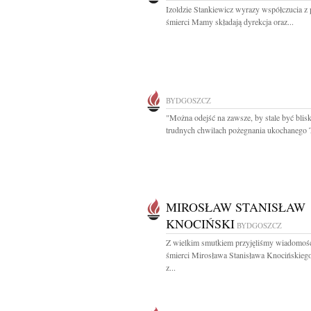
Izoldzie Stankiewicz wyrazy współczucia 
śmierci Mamy składają dyrekcja oraz...
BYDGOSZCZ
"Można odejść na zawsze, by stale być blis
trudnych chwilach pożegnania ukochanego T
MIROSŁAW STANISŁAW
KNOCIŃSKI
BYDGOSZCZ
Z wielkim smutkiem przyjęliśmy wiadomoś
śmierci Mirosława Stanisława Knocińskieg
z...