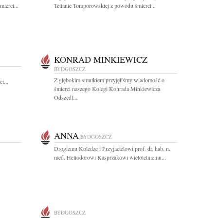
ierci...
Tetianie Tomporowskiej z powodu śmierci...
KONRAD MINKIEWICZ
BYDGOSZCZ
Z głębokim smutkiem przyjęliśmy wiadomość o
i...
śmierci naszego Kolegi Konrada Minkiewicza
Odszedł...
ANNA
BYDGOSZCZ
Drogiemu Koledze i Przyjacielowi prof. dr. hab. n.
med. Heliodorowi Kasprzakowi wieloletniemu...
BYDGOSZCZ