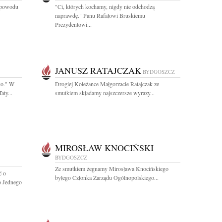
z powodu
"Ci, których kochamy, nigdy nie odchodzą
naprawdę." Panu Rafałowi Bruskiemu
Prezydentowi...
JANUSZ RATAJCZAK
BYDGOSZCZ
ko." W
Drogiej Koleżance Małgorzacie Ratajczak ze
aty...
smutkiem składamy najszczersze wyrazy...
MIROSŁAW KNOCIŃSKI
BYDGOSZCZ
Ze smutkiem żegnamy Mirosława Knocińskiego
ć o
byłego Członka Zarządu Ogólnopolskiego...
o Jednego