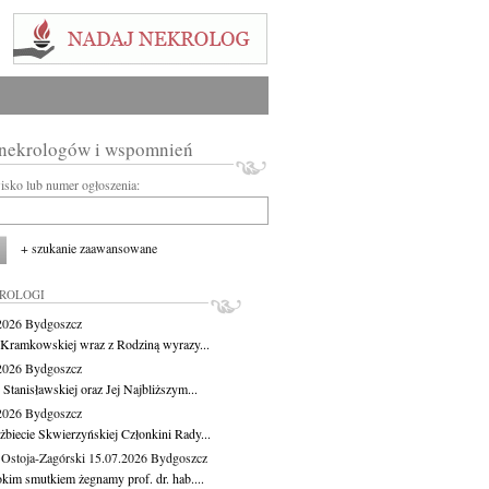
 nekrologów i wspomnień
wisko lub numer ogłoszenia:
+ szukanie zaawansowane
KROLOGI
.2026
Bydgoszcz
 Kramkowskiej wraz z Rodziną wyrazy...
.2026
Bydgoszcz
 Stanisławskiej oraz Jej Najbliższym...
.2026
Bydgoszcz
żbiecie Skwierzyńskiej Członkini Rady...
 Ostoja-Zagórski
15.07.2026
Bydgoszcz
okim smutkiem żegnamy prof. dr. hab....