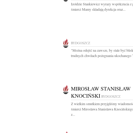
Izoldzie Stankiewicz wyrazy współczucia 
śmierci Mamy składają dyrekcja oraz...
BYDGOSZCZ
"Można odejść na zawsze, by stale być blis
trudnych chwilach pożegnania ukochanego T
MIROSŁAW STANISŁAW
KNOCIŃSKI
BYDGOSZCZ
Z wielkim smutkiem przyjęliśmy wiadomoś
śmierci Mirosława Stanisława Knocińskieg
z...