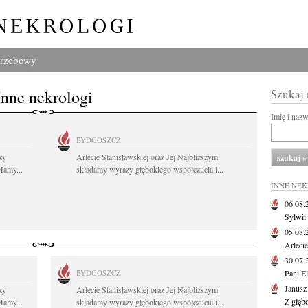
grzebowy
Inne nekrologi
Szukaj
Imię i naz
BYDGOSZCZ
zy
Arlecie Stanisławskiej oraz Jej Najbliższym
Mamy...
składamy wyrazy głębokiego współczucia i...
INNE NE
06.08
Sylwii
05.08
Arlecie
30.07
BYDGOSZCZ
Pani El
Janusz
zy
Arlecie Stanisławskiej oraz Jej Najbliższym
Z głęb
Mamy...
składamy wyrazy głębokiego współczucia i...