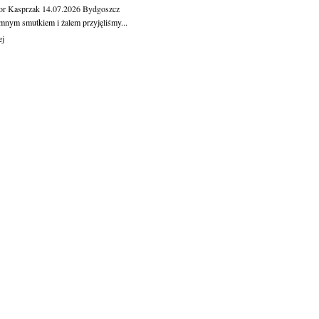
or Kasprzak
14.07.2026
Bydgoszcz
mnym smutkiem i żalem przyjęliśmy...
ej