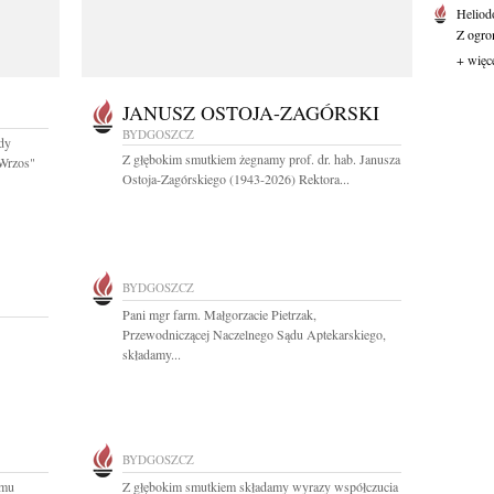
Heliod
Z ogro
+ więc
JANUSZ OSTOJA-ZAGÓRSKI
BYDGOSZCZ
ady
Z głębokim smutkiem żegnamy prof. dr. hab. Janusza
Wrzos"
Ostoja-Zagórskiego (1943-2026) Rektora...
BYDGOSZCZ
Pani mgr farm. Małgorzacie Pietrzak,
Przewodniczącej Naczelnego Sądu Aptekarskiego,
składamy...
BYDGOSZCZ
emu
Z głębokim smutkiem składamy wyrazy współczucia