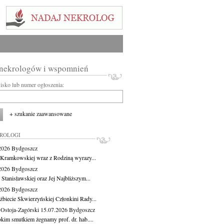
 nekrologów i wspomnień
wisko lub numer ogłoszenia:
+ szukanie zaawansowane
KROLOGI
.2026
Bydgoszcz
 Kramkowskiej wraz z Rodziną wyrazy...
.2026
Bydgoszcz
 Stanisławskiej oraz Jej Najbliższym...
.2026
Bydgoszcz
żbiecie Skwierzyńskiej Członkini Rady...
 Ostoja-Zagórski
15.07.2026
Bydgoszcz
okim smutkiem żegnamy prof. dr. hab....