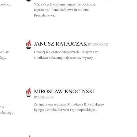
z powodu
"Ci, których kochamy, nigdy nie odchodzą
naprawdę." Panu Rafałowi Bruskiemu
Prezydentowi...
JANUSZ RATAJCZAK
BYDGOSZCZ
ko." W
Drogiej Koleżance Małgorzacie Ratajczak ze
aty...
smutkiem składamy najszczersze wyrazy...
MIROSŁAW KNOCIŃSKI
BYDGOSZCZ
Ze smutkiem żegnamy Mirosława Knocińskiego
ć o
byłego Członka Zarządu Ogólnopolskiego...
o Jednego