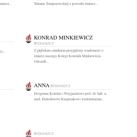
ierci...
Tetianie Tomporowskiej z powodu śmierci...
KONRAD MINKIEWICZ
BYDGOSZCZ
Z głębokim smutkiem przyjęliśmy wiadomość o
i...
śmierci naszego Kolegi Konrada Minkiewicza
Odszedł...
ANNA
BYDGOSZCZ
Drogiemu Koledze i Przyjacielowi prof. dr. hab. n.
med. Heliodorowi Kasprzakowi wieloletniemu...
BYDGOSZCZ