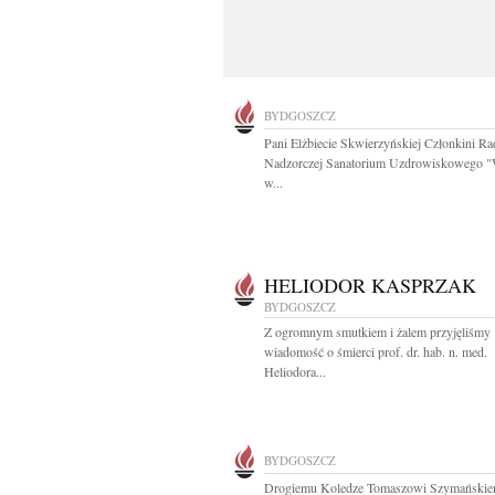
BYDGOSZCZ
Pani Elżbiecie Skwierzyńskiej Członkini R
Nadzorczej Sanatorium Uzdrowiskowego "
w...
HELIODOR KASPRZAK
BYDGOSZCZ
Z ogromnym smutkiem i żalem przyjęliśmy
wiadomość o śmierci prof. dr. hab. n. med.
Heliodora...
BYDGOSZCZ
Drogiemu Koledze Tomaszowi Szymański