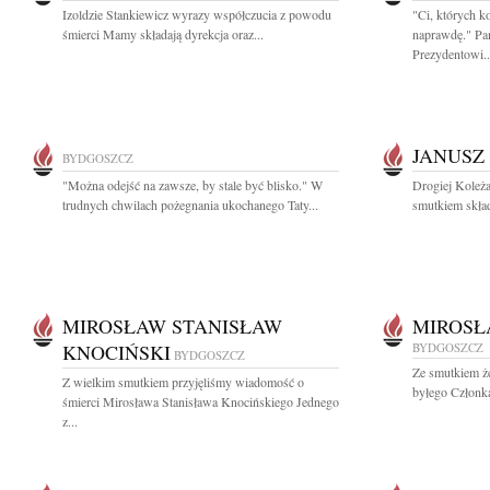
Izoldzie Stankiewicz wyrazy współczucia z powodu
"Ci, których k
śmierci Mamy składają dyrekcja oraz...
naprawdę." Pa
Prezydentowi..
JANUSZ
BYDGOSZCZ
"Można odejść na zawsze, by stale być blisko." W
Drogiej Koleża
trudnych chwilach pożegnania ukochanego Taty...
smutkiem skład
MIROSŁAW STANISŁAW
MIROSŁ
KNOCIŃSKI
BYDGOSZCZ
BYDGOSZCZ
Ze smutkiem ż
Z wielkim smutkiem przyjęliśmy wiadomość o
byłego Członk
śmierci Mirosława Stanisława Knocińskiego Jednego
z...