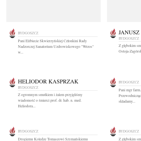
JANUSZ
BYDGOSZCZ
BYDGOSZCZ
Pani Elżbiecie Skwierzyńskiej Członkini Rady
Z głębokim smu
Nadzorczej Sanatorium Uzdrowiskowego "Wrzos"
Ostoja-Zagórsk
w...
HELIODOR KASPRZAK
BYDGOSZCZ
BYDGOSZCZ
Pani mgr farm.
Z ogromnym smutkiem i żalem przyjęliśmy
Przewodnicząc
wiadomość o śmierci prof. dr. hab. n. med.
składamy...
Heliodora...
BYDGOSZCZ
BYDGOSZCZ
Drogiemu Koledze Tomaszowi Szymańskiemu
Z głębokim sm