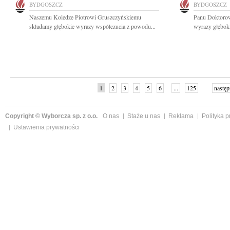
BYDGOSZCZ
BYDGOSZCZ
Naszemu Koledze Piotrowi Gruszczyńskiemu
Panu Doktoro
składamy głębokie wyrazy współczucia z powodu...
wyrazy głęboki
1
2
3
4
5
6
...
125
następ
Copyright © Wyborcza sp. z o.o.
O nas
Staże u nas
Reklama
Polityka 
Ustawienia prywatności