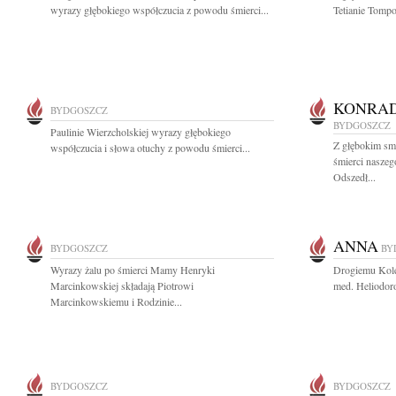
wyrazy głębokiego współczucia z powodu śmierci...
Tetianie Tompo
KONRAD
BYDGOSZCZ
BYDGOSZCZ
Paulinie Wierzcholskiej wyrazy głębokiego
Z głębokim sm
współczucia i słowa otuchy z powodu śmierci...
śmierci nasze
Odszedł...
ANNA
BYDGOSZCZ
BY
Wyrazy żalu po śmierci Mamy Henryki
Drogiemu Koled
Marcinkowskiej składają Piotrowi
med. Heliodor
Marcinkowskiemu i Rodzinie...
BYDGOSZCZ
BYDGOSZCZ