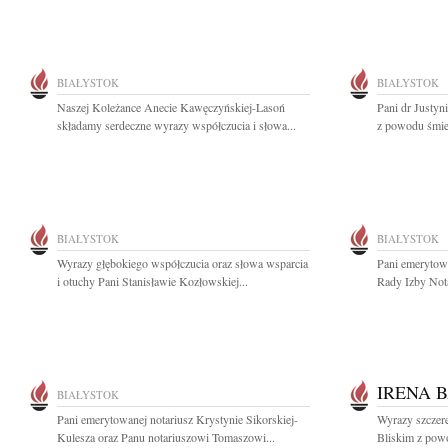
BIAŁYSTOK
BIAŁYSTOK
Naszej Koleżance Anecie Kawęczyńskiej-Lasoń
Pani dr Justyn
składamy serdeczne wyrazy współczucia i słowa...
z powodu śmier
BIAŁYSTOK
BIAŁYSTOK
Wyrazy głębokiego współczucia oraz słowa wsparcia
Pani emerytowa
i otuchy Pani Stanisławie Kozłowskiej...
Rady Izby Nota
IRENA 
BIAŁYSTOK
Pani emerytowanej notariusz Krystynie Sikorskiej-
Wyrazy szczere
Kulesza oraz Panu notariuszowi Tomaszowi...
Bliskim z powo