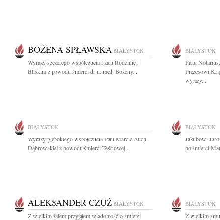
BOŻENA SPŁAWSKA
BIAŁYSTOK
BIAŁYSTOK
Wyrazy szczerego współczucia i żalu Rodzinie i
Panu Notariu
Bliskim z powodu śmierci dr n. med. Bożeny...
Prezesowi Kra
wyrazy...
BIAŁYSTOK
BIAŁYSTOK
Wyrazy głębokiego współczucia Pani Marcie Alicji
Jakubowi Jaro
Dąbrowskiej z powodu śmierci Teściowej...
po śmierci Mam
ALEKSANDER CZUŻ
BIAŁYSTOK
BIAŁYSTOK
Z wielkim żalem przyjąłem wiadomość o śmierci
Z wielkim smu