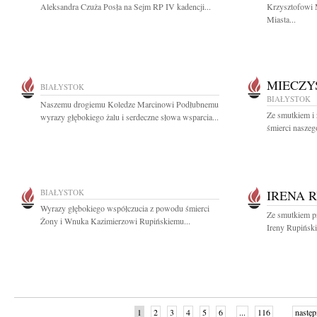
Aleksandra Czuża Posła na Sejm RP IV kadencji...
Krzysztofowi 
Miasta...
MIECZY
BIAŁYSTOK
BIAŁYSTOK
Naszemu drogiemu Koledze Marcinowi Podłubnemu
Ze smutkiem i
wyrazy głębokiego żalu i serdeczne słowa wsparcia...
śmierci naszeg
BIAŁYSTOK
IRENA 
Wyrazy głębokiego współczucia z powodu śmierci
Ze smutkiem p
Żony i Wnuka Kazimierzowi Rupińskiemu...
Ireny Rupiński
1
2
3
4
5
6
...
116
następ