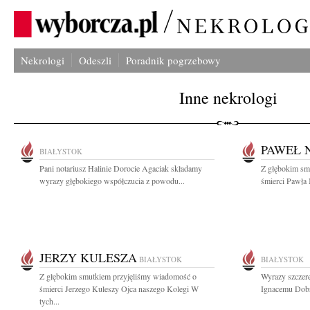
Nekrologi
Odeszli
Poradnik pogrzebowy
Inne nekrologi
PAWEŁ 
BIAŁYSTOK
Pani notariusz Halinie Dorocie Agaciak składamy
Z głębokim sm
wyrazy głębokiego współczucia z powodu...
śmierci Pawła 
JERZY KULESZA
BIAŁYSTOK
BIAŁYSTOK
Z głębokim smutkiem przyjęliśmy wiadomość o
Wyrazy szczere
śmierci Jerzego Kuleszy Ojca naszego Kolegi W
Ignacemu Dobr
tych...